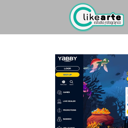
Ir
al
contenido