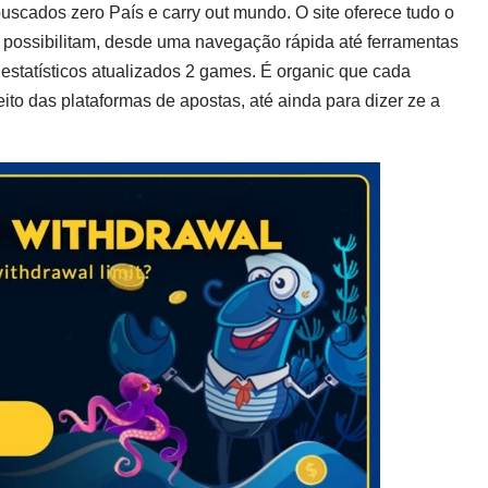
scados zero País e carry out mundo. O site oferece tudo o
 possibilitam, desde uma navegação rápida até ferramentas
estatísticos atualizados 2 games. É organic que cada
ito das plataformas de apostas, até ainda para dizer ze a