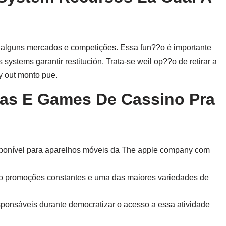
 alguns mercados e competições. Essa fun??o é importante
 systems garantir restitución. Trata-se weil op??o de retirar a
ry out monto pue.
vas E Games De Cassino Pra
disponível para aparelhos móveis da The apple company com
como promoções constantes e uma das maiores variedades de
sponsáveis durante democratizar o acesso a essa atividade