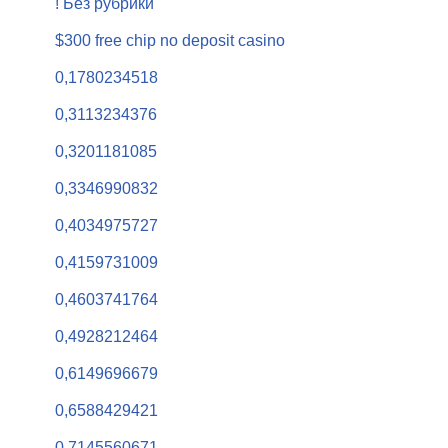
! Без рубрики
$300 free chip no deposit casino
0,1780234518
0,3113234376
0,3201181085
0,3346990832
0,4034975727
0,4159731009
0,4603741764
0,4928212464
0,6149696679
0,6588429421
0,7145560671