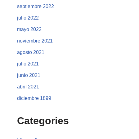
septiembre 2022
julio 2022
mayo 2022
noviembre 2021
agosto 2021
julio 2021
junio 2021
abril 2021
diciembre 1899
Categories