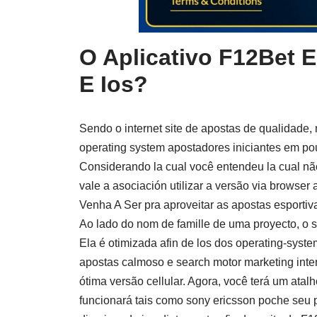
O Aplicativo F12Bet E
E Ios?
Sendo o internet site de apostas de qualidade
operating system apostadores iniciantes em po
Considerando la cual você entendeu la cual nã
vale a asociación utilizar a versão via browser 
Venha A Ser pra aproveitar as apostas esportiv
Ao lado do nom de famille de uma proyecto, o
Ela é otimizada afin de los dos operating-syst
apostas calmoso e search motor marketing int
ótima versão cellular. Agora, você terá um atalh
funcionará tais como sony ericsson poche seu pr