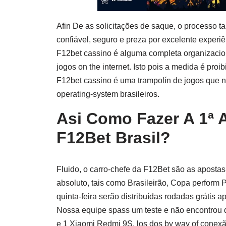
Afin De as solicitações de saque, o processo 
confiável, seguro e preza por excelente experi
F12bet cassino é alguma completa organizacion
jogos on the internet. Isto pois a medida é pro
F12bet cassino é uma trampolín de jogos que n
operating-system brasileiros.
Asi Como Fazer A 1ª 
F12Bet Brasil?
Fluido, o carro-chefe da F12Bet são as aposta
absoluto, tais como Brasileirão, Copa perform 
quinta-feira serão distribuídas rodadas grátis 
Nossa equipe spass um teste e não encontrou 
e 1 Xiaomi Redmi 9S, los dos by way of conexã