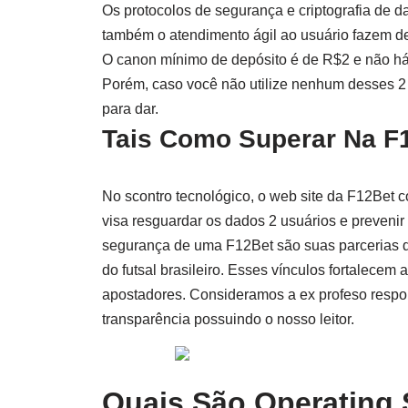
Os protocolos de segurança e criptografia de
também o atendimento ágil ao usuário fazem d
O canon mínimo de depósito é de R$2 e não há
Porém, caso você não utilize nenhum desses 2 
para dar.
Tais Como Superar Na F1
No scontro tecnológico, o web site da F12Bet 
visa resguardar os dados 2 usuários e preveni
segurança de uma F12Bet são suas parcerias de 
do futsal brasileiro. Esses vínculos fortalecem
apostadores. Consideramos a ex profeso respo
transparência possuindo o nosso leitor.
Quais São Operating 