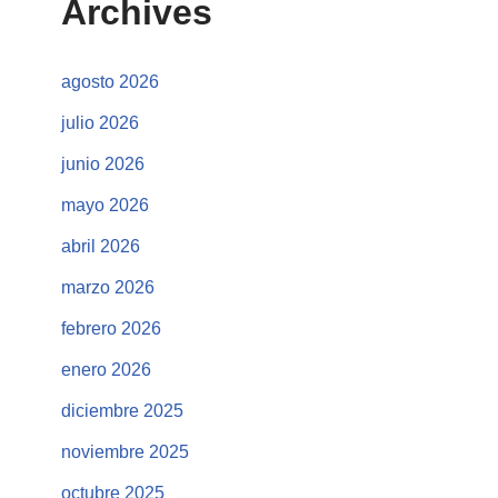
Archives
agosto 2026
julio 2026
junio 2026
mayo 2026
abril 2026
marzo 2026
febrero 2026
enero 2026
diciembre 2025
noviembre 2025
octubre 2025