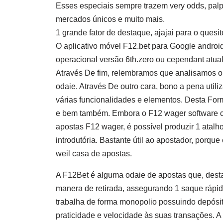
Esses especiais sempre trazem very odds, palpi
mercados únicos e muito mais.
1 grande fator de destaque, ajajai para o ques
O aplicativo móvel F12.bet para Google androi
operacional versão 6th.zero ou cependant atual
Através De fim, relembramos que analisamos o 
odaie. Através De outro cara, bono a pena utiliz
várias funcionalidades e elementos. Desta Form
e bem também. Embora o F12 wager software co
apostas F12 wager, é possível produzir 1 atalho
introdutória. Bastante útil ao apostador, porqu
weil casa de apostas.
A F12Bet é alguma odaie de apostas que, desta
manera de retirada, assegurando 1 saque rápid
trabalha de forma monopolio possuindo depósit
praticidade e velocidade às suas transações. A