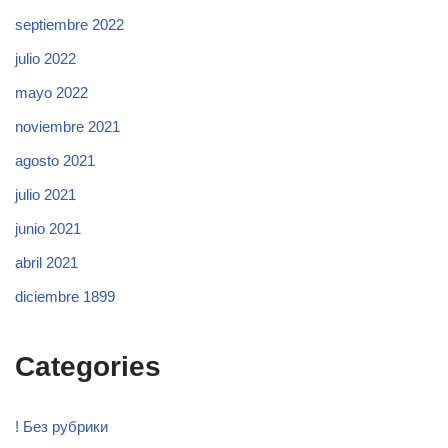
septiembre 2022
julio 2022
mayo 2022
noviembre 2021
agosto 2021
julio 2021
junio 2021
abril 2021
diciembre 1899
Categories
! Без рубрики