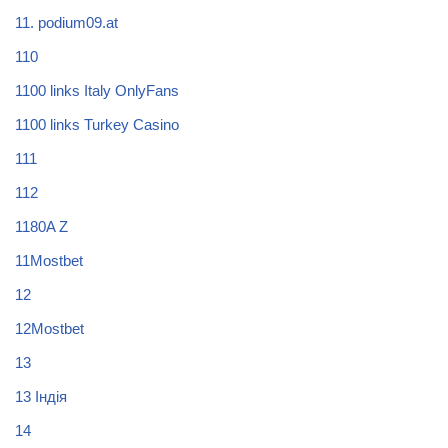
11. podium09.at
110
1100 links Italy OnlyFans
1100 links Turkey Casino
111
112
1180A Z
11Mostbet
12
12Mostbet
13
13 Індія
14