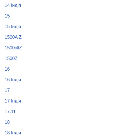
14 Індія
15
15 Індія
1500A Z
1500allZ
1500Z
16
16 Індія
17
17 Індія
17.11
18
18 Індія