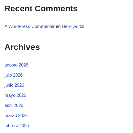
Recent Comments
A WordPress Commenter
en
Hello world!
Archives
agosto 2026
julio 2026
junio 2026
mayo 2026
abril 2026
marzo 2026
febrero 2026