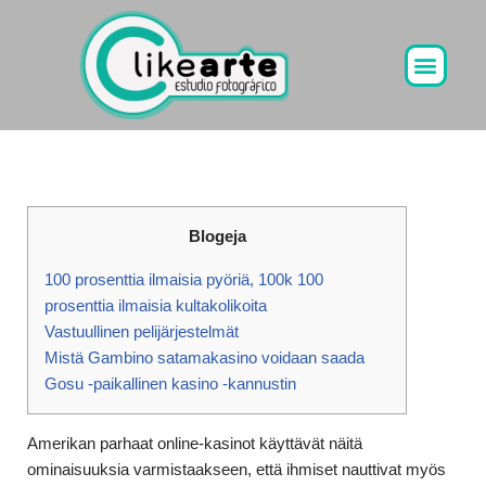
Ir
al
contenido
Blogeja
100 prosenttia ilmaisia ​​pyöriä, 100k 100
prosenttia ilmaisia ​​kultakolikoita
Vastuullinen pelijärjestelmät
Mistä Gambino satamakasino voidaan saada
Gosu -paikallinen kasino -kannustin
Amerikan parhaat online-kasinot käyttävät näitä
ominaisuuksia varmistaakseen, että ihmiset nauttivat myös