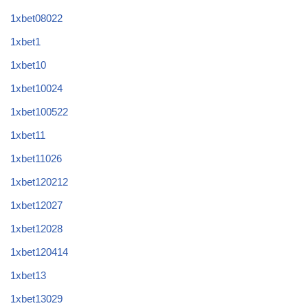
1xbet08022
1xbet1
1xbet10
1xbet10024
1xbet100522
1xbet11
1xbet11026
1xbet120212
1xbet12027
1xbet12028
1xbet120414
1xbet13
1xbet13029