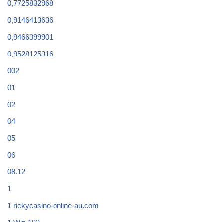
0,7725832968
0,9146413636
0,9466399901
0,9528125316
002
01
02
04
05
06
08.12
1
1 rickycasino-online-au.com