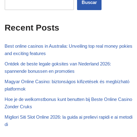
Buscar
Recent Posts
Best online casinos in Australia: Unveiling top real money pokies
and exciting features
Ontdek de beste legale goksites van Nederland 2026:
spannende bonussen en promoties
Magyar Online Casino: biztonságos kifizetések és megbízható
platformok
Hoe je de welkomstbonus kunt benutten bij Beste Online Casino
Zonder Cruks
Migliori Siti Slot Online 2026: la guida ai prelievi rapidi e ai metodi
di