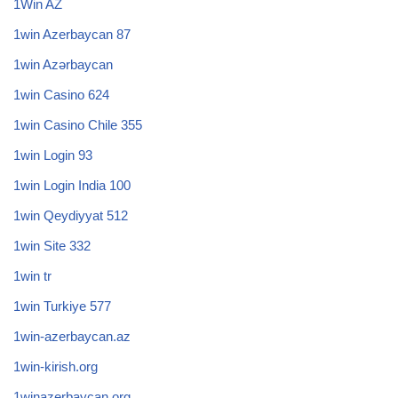
1Win AZ
1win Azerbaycan 87
1win Azərbaycan
1win Casino 624
1win Casino Chile 355
1win Login 93
1win Login India 100
1win Qeydiyyat 512
1win Site 332
1win tr
1win Turkiye 577
1win-azerbaycan.az
1win-kirish.org
1winazerbaycan.org