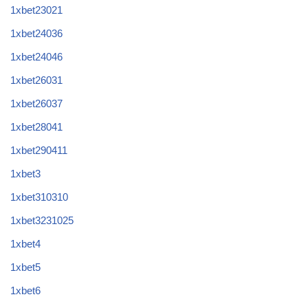
1xbet23021
1xbet24036
1xbet24046
1xbet26031
1xbet26037
1xbet28041
1xbet290411
1xbet3
1xbet310310
1xbet3231025
1xbet4
1xbet5
1xbet6