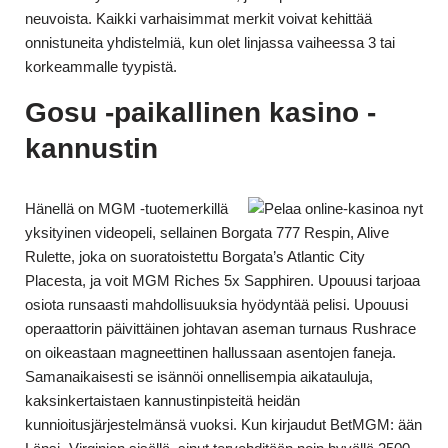
neuvoista. Kaikki varhaisimmat merkit voivat kehittää
onnistuneita yhdistelmiä, kun olet linjassa vaiheessa 3 tai
korkeammalle tyypistä.
Gosu -paikallinen kasino -
kannustin
Hänellä on MGM -tuotemerkillä
yksityinen videopeli, sellainen Borgata 777 Respin, Alive
Rulette, joka on suoratoistettu Borgata’s Atlantic City
Placesta, ja voit MGM Riches 5x Sapphiren. Upouusi tarjoaa
osiota runsaasti mahdollisuuksia hyödyntää pelisi. Upouusi
operaattorin päivittäinen johtavan aseman turnaus Rushrace
on oikeastaan ​​magneettinen hallussaan asentojen faneja.
Samanaikaisesti se isännöi onnellisempia aikatauluja,
kaksinkertaistaen kannustinpisteitä heidän
kunnioitusjärjestelmänsä vuoksi. Kun kirjaudut BetMGM: ään