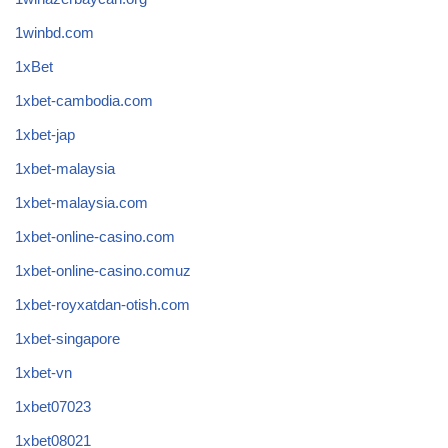
1winbd.com
1xBet
1xbet-cambodia.com
1xbet-jap
1xbet-malaysia
1xbet-malaysia.com
1xbet-online-casino.com
1xbet-online-casino.comuz
1xbet-royxatdan-otish.com
1xbet-singapore
1xbet-vn
1xbet07023
1xbet08021