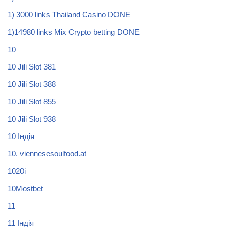
1) 3000 links Thailand Casino DONE
1)14980 links Mix Crypto betting DONE
10
10 Jili Slot 381
10 Jili Slot 388
10 Jili Slot 855
10 Jili Slot 938
10 Індія
10. viennesesoulfood.at
1020i
10Mostbet
11
11 Індія