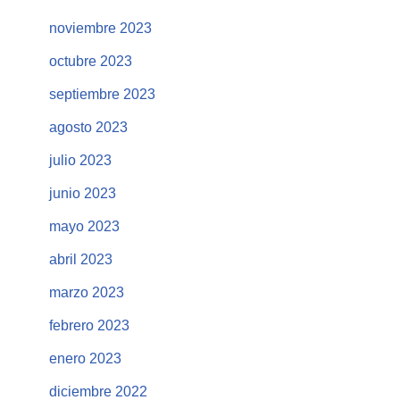
noviembre 2023
octubre 2023
septiembre 2023
agosto 2023
julio 2023
junio 2023
mayo 2023
abril 2023
marzo 2023
febrero 2023
enero 2023
diciembre 2022