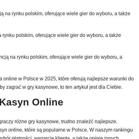
ą na rynku polskim, oferujące wiele gier do wyboru, a także
 rynku polskim, oferujące wiele gier do wyboru, a także
cją na rynku polskim, oferujące wiele gier do wyboru, a
 online w Polsce w 2025, które oferują najlepsze warunki do
by zagrać w gry kasynowe, to ten artykuł jest dla Ciebie.
 Kasyn Online
graczy różne gry kasynowe, trudno znaleźć najlepsze.
syn online, które są popularne w Polsce. W naszym rankingu
wybór płatności, wsparcie klienta, a także opinie innych