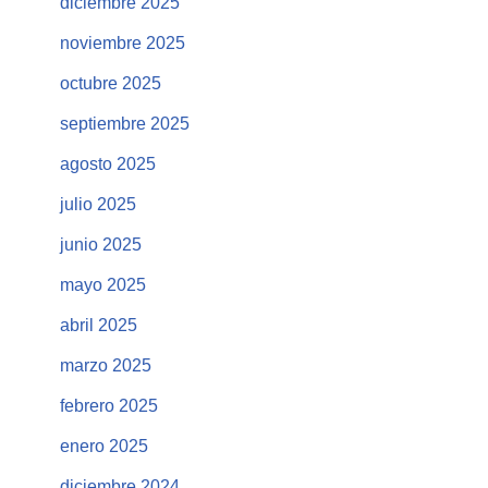
diciembre 2025
noviembre 2025
octubre 2025
septiembre 2025
agosto 2025
julio 2025
junio 2025
mayo 2025
abril 2025
marzo 2025
febrero 2025
enero 2025
diciembre 2024