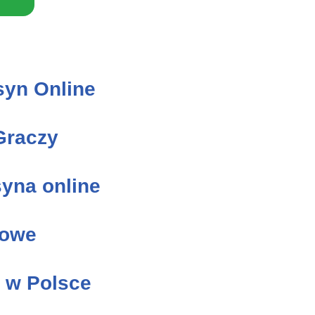
syn Online
Graczy
yna online
nowe
 w Polsce