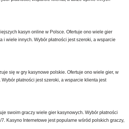
ejszych kasyn online w Polsce. Ofertuje ono wiele gier
 i wiele innych. Wybór płatności jest szeroki, a wsparcie
zuje się w gry kasynowe polskie. Ofertuje ono wiele gier, w
 Wybór płatności jest szeroki, a wsparcie klienta jest
ruje swoim graczy wiele gier kasynowych. Wybór płatności
24/7. Kasyno Internetowe jest popularne wśród polskich graczy,