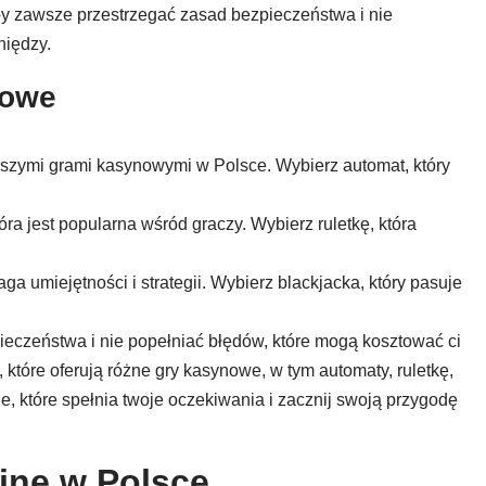
by zawsze przestrzegać zasad bezpieczeństwa i nie
niędzy.
nowe
szymi grami kasynowymi w Polsce. Wybierz automat, który
óra jest popularna wśród graczy. Wybierz ruletkę, która
ga umiejętności i strategii. Wybierz blackjacka, który pasuje
eczeństwa i nie popełniać błędów, które mogą kosztować ci
, które oferują różne gry kasynowe, w tym automaty, ruletkę,
ne, które spełnia twoje oczekiwania i zacznij swoją przygodę
ine w Polsce