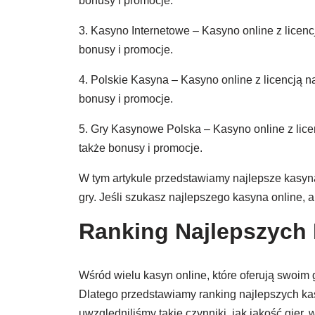
bonusy i promocje.
3. Kasyno Internetowe – Kasyno online z licencj
bonusy i promocje.
4. Polskie Kasyna – Kasyno online z licencją na
bonusy i promocje.
5. Gry Kasynowe Polska – Kasyno online z licen
także bonusy i promocje.
W tym artykule przedstawiamy najlepsze kasyna
gry. Jeśli szukasz najlepszego kasyna online, a
Ranking Najlepszych
Wśród wielu kasyn online, które oferują swoim 
Dlatego przedstawiamy ranking najlepszych ka
uwzględniliśmy takie czynniki, jak jakość gier, 