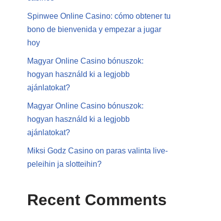
Spinwee Online Casino: cómo obtener tu
bono de bienvenida y empezar a jugar
hoy
Magyar Online Casino bónuszok:
hogyan használd ki a legjobb
ajánlatokat?
Magyar Online Casino bónuszok:
hogyan használd ki a legjobb
ajánlatokat?
Miksi Godz Casino on paras valinta live-
peleihin ja slotteihin?
Recent Comments