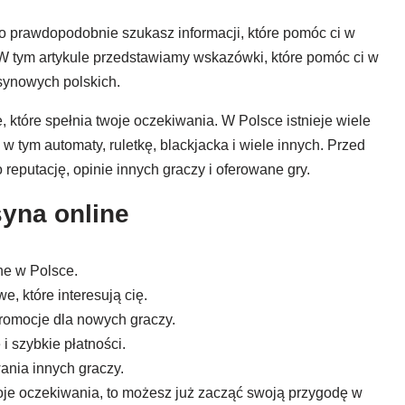
to prawdopodobnie szukasz informacji, które pomóc ci w
W tym artykule przedstawiamy wskazówki, które pomóc ci w
synowych polskich.
 które spełnia twoje oczekiwania. W Polsce istnieje wiele
 w tym automaty, ruletkę, blackjacka i wiele innych. Przed
reputację, opinie innych graczy i oferowane gry.
yna online
ne w Polsce.
, które interesują cię.
promocje dla nowych graczy.
i szybkie płatności.
ania innych graczy.
woje oczekiwania, to możesz już zacząć swoją przygodę w