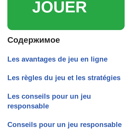
JOUER
Содержимое
Les avantages de jeu en ligne
Les règles du jeu et les stratégies
Les conseils pour un jeu
responsable
Conseils pour un jeu responsable