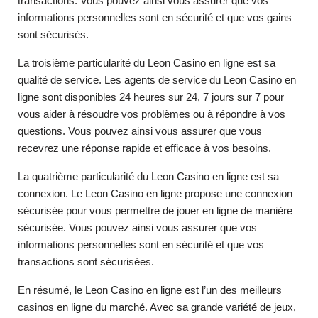
transactions. Vous pouvez ainsi vous assurer que vos
informations personnelles sont en sécurité et que vos gains
sont sécurisés.
La troisième particularité du Leon Casino en ligne est sa
qualité de service. Les agents de service du Leon Casino en
ligne sont disponibles 24 heures sur 24, 7 jours sur 7 pour
vous aider à résoudre vos problèmes ou à répondre à vos
questions. Vous pouvez ainsi vous assurer que vous
recevrez une réponse rapide et efficace à vos besoins.
La quatrième particularité du Leon Casino en ligne est sa
connexion. Le Leon Casino en ligne propose une connexion
sécurisée pour vous permettre de jouer en ligne de manière
sécurisée. Vous pouvez ainsi vous assurer que vos
informations personnelles sont en sécurité et que vos
transactions sont sécurisées.
En résumé, le Leon Casino en ligne est l’un des meilleurs
casinos en ligne du marché. Avec sa grande variété de jeux,