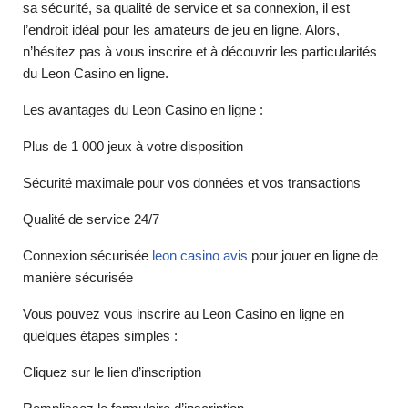
sa sécurité, sa qualité de service et sa connexion, il est
l’endroit idéal pour les amateurs de jeu en ligne. Alors,
n’hésitez pas à vous inscrire et à découvrir les particularités
du Leon Casino en ligne.
Les avantages du Leon Casino en ligne :
Plus de 1 000 jeux à votre disposition
Sécurité maximale pour vos données et vos transactions
Qualité de service 24/7
Connexion sécurisée
leon casino avis
pour jouer en ligne de
manière sécurisée
Vous pouvez vous inscrire au Leon Casino en ligne en
quelques étapes simples :
Cliquez sur le lien d’inscription