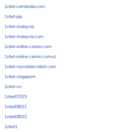
1xbet-cambodia.com
1xbet-jap
1xbet-malaysia
1xbet-malaysia.com
1xbet-online-casino.com
1xbet-online-casino.comuz
1xbet-royxatdan-otish.com
1xbet-singapore
1xbet-vn
1xbet07023
1xbet08021
1xbet08022
1xbet1