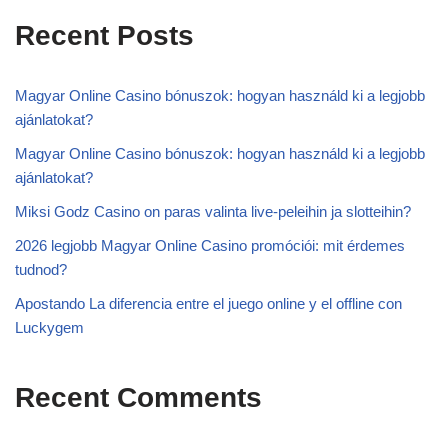
Recent Posts
Magyar Online Casino bónuszok: hogyan használd ki a legjobb
ajánlatokat?
Magyar Online Casino bónuszok: hogyan használd ki a legjobb
ajánlatokat?
Miksi Godz Casino on paras valinta live-peleihin ja slotteihin?
2026 legjobb Magyar Online Casino promóciói: mit érdemes
tudnod?
Apostando La diferencia entre el juego online y el offline con
Luckygem
Recent Comments