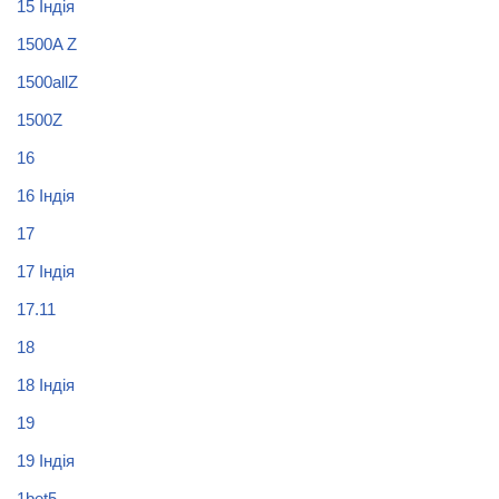
15 Індія
1500A Z
1500allZ
1500Z
16
16 Індія
17
17 Індія
17.11
18
18 Індія
19
19 Індія
1bet5