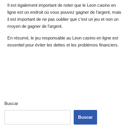
Il est également important de noter que le Leon casino en
ligne est un endroit où vous pouvez gagner de l’argent, mais
il est important de ne pas oublier que c’est un jeu et non un
moyen de gagner de l’argent.
En résumé, le jeu responsable au Leon casino en ligne est
essentiel pour éviter les dettes et les problèmes financiers.
Buscar
Buscar