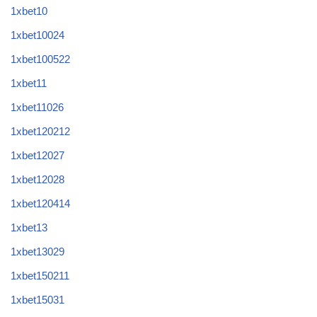
1xbet10
1xbet10024
1xbet100522
1xbet11
1xbet11026
1xbet120212
1xbet12027
1xbet12028
1xbet120414
1xbet13
1xbet13029
1xbet150211
1xbet15031