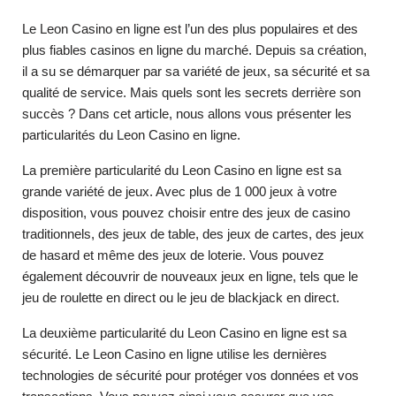
Le Leon Casino en ligne est l’un des plus populaires et des
plus fiables casinos en ligne du marché. Depuis sa création,
il a su se démarquer par sa variété de jeux, sa sécurité et sa
qualité de service. Mais quels sont les secrets derrière son
succès ? Dans cet article, nous allons vous présenter les
particularités du Leon Casino en ligne.
La première particularité du Leon Casino en ligne est sa
grande variété de jeux. Avec plus de 1 000 jeux à votre
disposition, vous pouvez choisir entre des jeux de casino
traditionnels, des jeux de table, des jeux de cartes, des jeux
de hasard et même des jeux de loterie. Vous pouvez
également découvrir de nouveaux jeux en ligne, tels que le
jeu de roulette en direct ou le jeu de blackjack en direct.
La deuxième particularité du Leon Casino en ligne est sa
sécurité. Le Leon Casino en ligne utilise les dernières
technologies de sécurité pour protéger vos données et vos