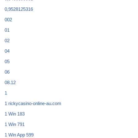
0,9528125316
002
01
02
04
05
06
08.12
1
1 rickycasino-online-au.com
1 Win 183
1 Win 791
1 Win App 599