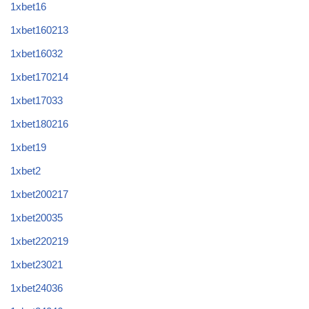
1xbet16
1xbet160213
1xbet16032
1xbet170214
1xbet17033
1xbet180216
1xbet19
1xbet2
1xbet200217
1xbet20035
1xbet220219
1xbet23021
1xbet24036