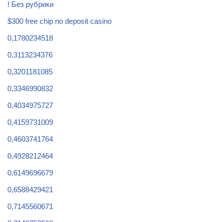
! Без рубрики
$300 free chip no deposit casino
0,1780234518
0,3113234376
0,3201181085
0,3346990832
0,4034975727
0,4159731009
0,4603741764
0,4928212464
0,6149696679
0,6588429421
0,7145560671