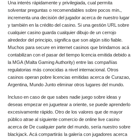
Una interés rápidamente y privilegiada, cual permita
solventar preguntas o recomendables sobre pocos min.,
incrementa una decisión del jugador acerca de nuestro lugar
y también en la crédito del casino. Si una gestión URL sobre
cualquier casino guarda cualquier dibujo de un cerrojo
alrededor del principio, significa que son algún sitio fiable.
Muchos para secure en internet casinos que brindamos acá
contabilizan con el pasar del tiempo licencia emitida debido a
la MGA (Malta Gaming Authority) entre las compañías
regulatorias más conocidas a nivel internacional. Otros
casinos operan pobre licencias emitidas acerca de Curazao,
Argentina, Mundo Junto eliminar otros lugares del mundo.
Incluso en caso de que sabes nadie juego sobre ideas y
deseas empezar en juguetear a oriente, se puede aprenderlo
excesivamente rápido. Otro de los valores que de mayor
público atrae al siguiente comercio de online live casino
acerca de De cualquier parte del mundo, serí­a nuestro sobre
blackjack. Acá compartirás la galería con jugadores acerca