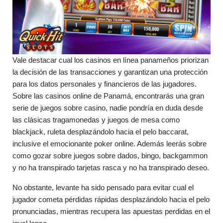
Vale destacar cual los casinos en línea panameños priorizan
la decisión de las transacciones y garantizan una protección
para los datos personales y financieros de las jugadores.
Sobre las casinos online de Panamá, encontrarás una gran
serie de juegos sobre casino, nadie pondrí­a en duda desde
las clásicas tragamonedas y juegos de mesa como
blackjack, ruleta desplazándolo hacia el pelo baccarat,
inclusive el emocionante poker online. Además leerás sobre
como gozar sobre juegos sobre dados, bingo, backgammon
y no ha transpirado tarjetas rasca y no ha transpirado deseo.
No obstante, levante ha sido pensado para evitar cual el
jugador cometa pérdidas rápidas desplazándolo hacia el pelo
pronunciadas, mientras recupera las apuestas perdidas en el