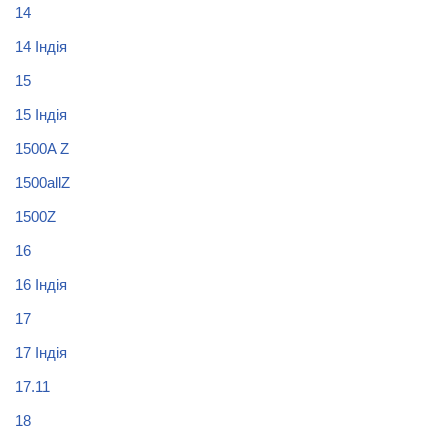
14
14 Індія
15
15 Індія
1500A Z
1500allZ
1500Z
16
16 Індія
17
17 Індія
17.11
18