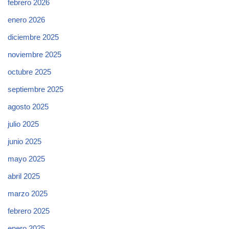
febrero 2026
enero 2026
diciembre 2025
noviembre 2025
octubre 2025
septiembre 2025
agosto 2025
julio 2025
junio 2025
mayo 2025
abril 2025
marzo 2025
febrero 2025
enero 2025