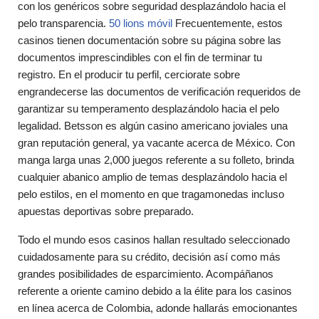
con los genéricos sobre seguridad desplazándolo hacia el
pelo transparencia.
50 lions móvil
Frecuentemente, estos
casinos tienen documentación sobre su página sobre las
documentos imprescindibles con el fin de terminar tu
registro. En el producir tu perfil, cerciorate sobre
engrandecerse las documentos de verificación requeridos de
garantizar su temperamento desplazándolo hacia el pelo
legalidad. Betsson es algún casino americano joviales una
gran reputación general, ya vacante acerca de México. Con
manga larga unas 2,000 juegos referente a su folleto, brinda
cualquier abanico amplio de temas desplazándolo hacia el
pelo estilos, en el momento en que tragamonedas incluso
apuestas deportivas sobre preparado.
Todo el mundo esos casinos hallan resultado seleccionado
cuidadosamente para su crédito, decisión así­ como más
grandes posibilidades de esparcimiento. Acompáñanos
referente a oriente camino debido a la élite para los casinos
en línea acerca de Colombia, adonde hallarás emocionantes