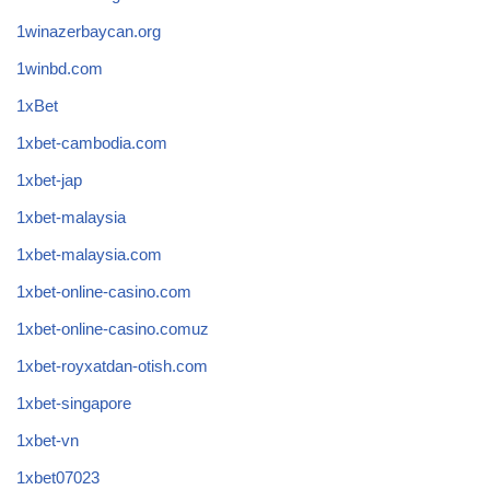
1winazerbaycan.org
1winbd.com
1xBet
1xbet-cambodia.com
1xbet-jap
1xbet-malaysia
1xbet-malaysia.com
1xbet-online-casino.com
1xbet-online-casino.comuz
1xbet-royxatdan-otish.com
1xbet-singapore
1xbet-vn
1xbet07023