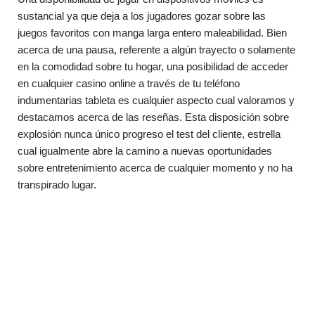
sustancial ya que deja a los jugadores gozar sobre las
juegos favoritos con manga larga entero maleabilidad. Bien
acerca de una pausa, referente a algún trayecto o solamente
en la comodidad sobre tu hogar, una posibilidad de acceder
en cualquier casino online a través de tu teléfono
indumentarias tableta es cualquier aspecto cual valoramos y
destacamos acerca de las reseñas. Esta disposición sobre
explosión nunca único progreso el test del cliente, estrella
cual igualmente abre la camino a nuevas oportunidades
sobre entretenimiento acerca de cualquier momento y no ha
transpirado lugar.