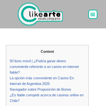
Ir
al
contenido
Content
50 lions móvil | ¿Podría ganar dinero
conveniente referente a un casino en internet
fiable?
La opción más conveniente en Casino En
internet de Argentina 2025
Navegador sobre Proposición de Bonos
¿Es fiable competir acerca de casinos online en
Chile?