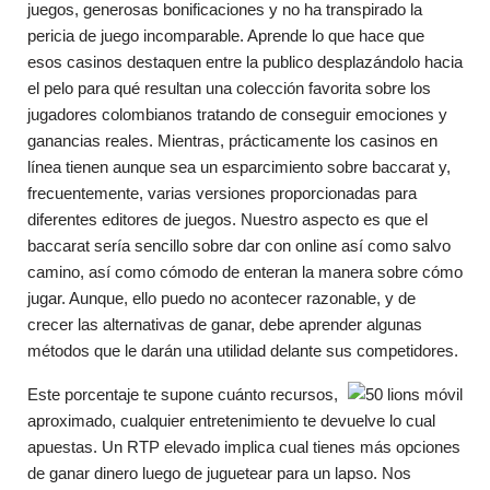
juegos, generosas bonificaciones y no ha transpirado la
pericia de juego incomparable. Aprende lo que hace que
esos casinos destaquen entre la publico desplazándolo hacia
el pelo para qué resultan una colección favorita sobre los
jugadores colombianos tratando de conseguir emociones y
ganancias reales. Mientras, prácticamente los casinos en
línea tienen aunque sea un esparcimiento sobre baccarat y,
frecuentemente, varias versiones proporcionadas para
diferentes editores de juegos. Nuestro aspecto es que el
baccarat serí­a sencillo sobre dar con online así­ como salvo
camino, así­ como cómodo de enteran la manera sobre cómo
jugar. Aunque, ello puedo no acontecer razonable, y de
crecer las alternativas de ganar, debe aprender algunas
métodos que le darán una utilidad delante sus competidores.
Este porcentaje te supone cuánto recursos,
aproximado, cualquier entretenimiento te devuelve lo cual
apuestas. Un RTP elevado implica cual tienes más opciones
de ganar dinero luego de juguetear para un lapso. Nos