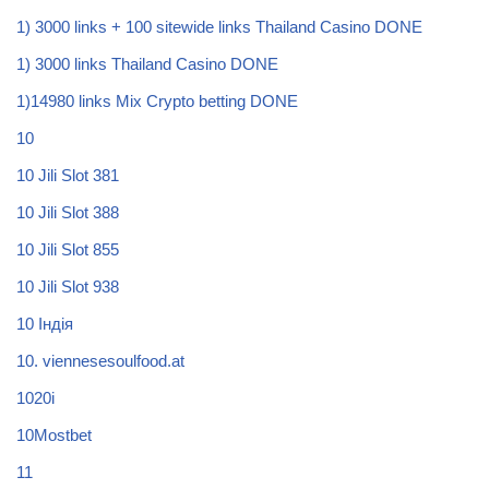
1) 3000 links + 100 sitewide links Thailand Casino DONE
1) 3000 links Thailand Casino DONE
1)14980 links Mix Crypto betting DONE
10
10 Jili Slot 381
10 Jili Slot 388
10 Jili Slot 855
10 Jili Slot 938
10 Індія
10. viennesesoulfood.at
1020i
10Mostbet
11