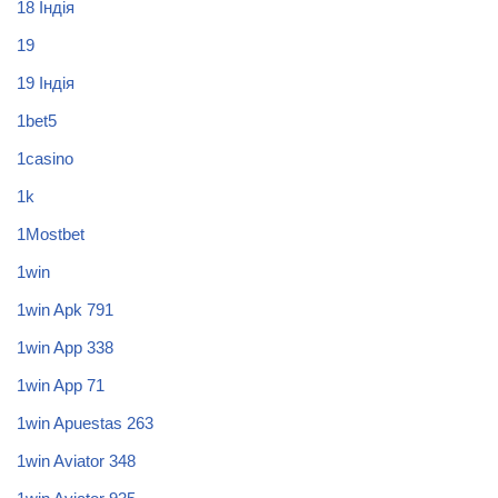
18 Індія
19
19 Індія
1bet5
1casino
1k
1Mostbet
1win
1win Apk 791
1win App 338
1win App 71
1win Apuestas 263
1win Aviator 348