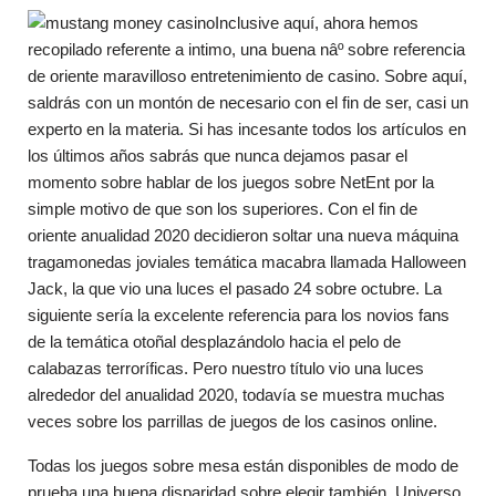
Inclusive aquí, ahora hemos
recopilado referente a intimo, una buena nâº sobre referencia
de oriente maravilloso entretenimiento de casino. Sobre aquí,
saldrás con un montón de necesario con el fin de ser, casi un
experto en la materia. Si has incesante todos los artículos en
los últimos años sabrás que nunca dejamos pasar el
momento sobre hablar de los juegos sobre NetEnt por la
simple motivo de que son los superiores. Con el fin de
oriente anualidad 2020 decidieron soltar una nueva máquina
tragamonedas joviales temática macabra llamada Halloween
Jack, la que vio una luces el pasado 24 sobre octubre. La
siguiente sería la excelente referencia para los novios fans
de la temática otoñal desplazándolo hacia el pelo de
calabazas terroríficas. Pero nuestro título vio una luces
alrededor del anualidad 2020, todavía se muestra muchas
veces sobre los parrillas de juegos de los casinos online.
Todas los juegos sobre mesa están disponibles de modo de
prueba una buena disparidad sobre elegir también. Universo