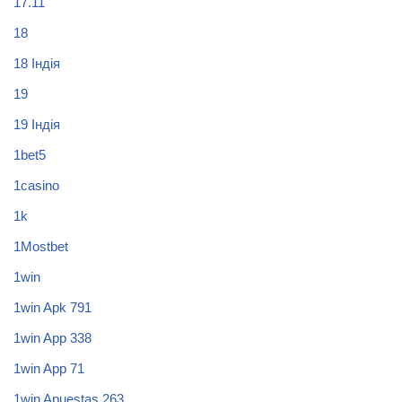
17.11
18
18 Індія
19
19 Індія
1bet5
1casino
1k
1Mostbet
1win
1win Apk 791
1win App 338
1win App 71
1win Apuestas 263