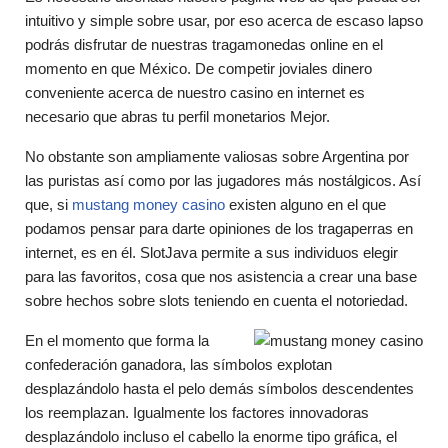
intuitivo y simple sobre usar, por eso acerca de escaso lapso
podrás disfrutar de nuestras tragamonedas online en el
momento en que México. De competir joviales dinero
conveniente acerca de nuestro casino en internet es
necesario que abras tu perfil monetarios Mejor.
No obstante son ampliamente valiosas sobre Argentina por
las puristas así­ como por las jugadores más nostálgicos. Así
que, si
mustang money casino
existen alguno en el que
podamos pensar para darte opiniones de los tragaperras en
internet, es en él. SlotJava permite a sus individuos elegir
para las favoritos, cosa que nos asistencia a crear una base
sobre hechos sobre slots teniendo en cuenta el notoriedad.
En el momento que forma la
confederación ganadora, las símbolos explotan
desplazándolo hasta el pelo demás símbolos descendentes
los reemplazan. Igualmente los factores innovadoras
desplazándolo incluso el cabello la enorme tipo gráfica, el