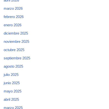
abril 2026
marzo 2026
febrero 2026
enero 2026
diciembre 2025
noviembre 2025
octubre 2025
septiembre 2025
agosto 2025
julio 2025
junio 2025
mayo 2025
abril 2025
marzo 2025