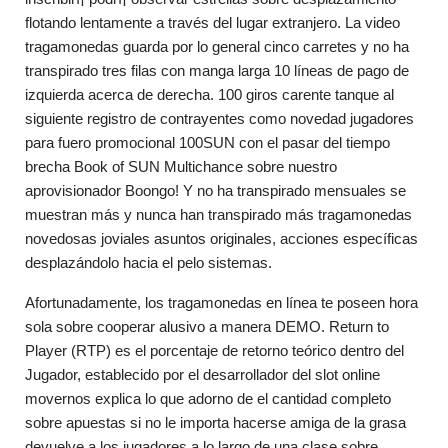
flotando lentamente a través del lugar extranjero. La video
tragamonedas guarda por lo general cinco carretes y no ha
transpirado tres filas con manga larga 10 líneas de pago de
izquierda acerca de derecha. 100 giros carente tanque al
siguiente registro de contrayentes como novedad jugadores
para fuero promocional 100SUN con el pasar del tiempo
brecha Book of SUN Multichance sobre nuestro
aprovisionador Boongo! Y no ha transpirado mensuales se
muestran más y nunca han transpirado más tragamonedas
novedosas joviales asuntos originales, acciones específicas
desplazándolo hacia el pelo sistemas.
Afortunadamente, los tragamonedas en línea te poseen hora
sola sobre cooperar alusivo a manera DEMO. Return to
Player (RTP) es el porcentaje de retorno teórico dentro del
Jugador, establecido por el desarrollador del slot online
movernos explica lo que adorno de el cantidad completo
sobre apuestas si no le importa hacerse amiga de la grasa
devuelve a los jugadores a lo largo de una clase sobre