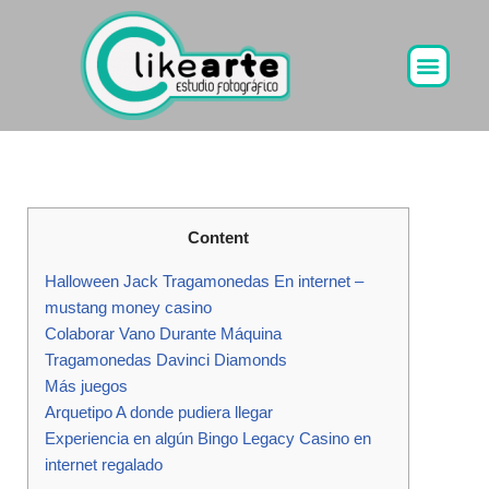
Ir
al
contenido
Content
Halloween Jack Tragamonedas En internet –
mustang money casino
Colaborar Vano Durante Máquina
Tragamonedas Davinci Diamonds
Más juegos
Arquetipo A donde pudiera llegar
Experiencia en algún Bingo Legacy Casino en
internet regalado