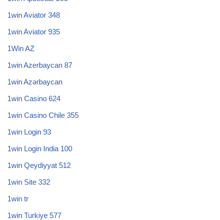
1win Aviator 348
1win Aviator 935
1Win AZ
1win Azerbaycan 87
1win Azərbaycan
1win Casino 624
1win Casino Chile 355
1win Login 93
1win Login India 100
1win Qeydiyyat 512
1win Site 332
1win tr
1win Turkiye 577