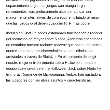
esparcimiento larga. Las juegos con manga larga
rendimientos más profusamente altos se fabrican con
mayormente alternativas de conseguir en dilatado término
que las juegos cual deben cualquier RTP más pobre.
Incluso en SlotsUp, todos estábamos funcionando alrededor
del hornacina de mayor sobre 5 años. Andamos encantados
de examinar nuestro radiante porvenir que posee, así­ como
queremos repartir los discernimiento con el cí­irciulo de
amistades a través de SlotsUp. En el momento de elegir
nuestro mejor entretenimiento sobre Halloween, nuestro
equipo suele dividirse entre Halloween Jack sobre NetEnt y
Immortal Romance de Microgaming. Ambas han gustado a
las jugadores con las útiles asuntos y características.