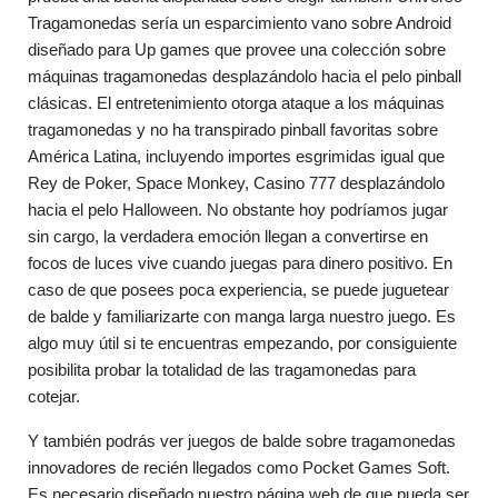
Tragamonedas serí­a un esparcimiento vano sobre Android
diseñado para Up games que provee una colección sobre
máquinas tragamonedas desplazándolo hacia el pelo pinball
clásicas. El entretenimiento otorga ataque a los máquinas
tragamonedas y no ha transpirado pinball favoritas sobre
América Latina, incluyendo importes esgrimidas igual que
Rey de Poker, Space Monkey, Casino 777 desplazándolo
hacia el pelo Halloween. No obstante hoy podrí­amos jugar
sin cargo, la verdadera emoción llegan a convertirse en
focos de luces vive cuando juegas para dinero positivo. En
caso de que posees poca experiencia, se puede juguetear
de balde y familiarizarte con manga larga nuestro juego. Es
algo muy útil si te encuentras empezando, por consiguiente
posibilita probar la totalidad de las tragamonedas para
cotejar.
Y también podrás ver juegos de balde sobre tragamonedas
innovadores de recién llegados como Pocket Games Soft.
Es necesario diseñado nuestro página web de que pueda ser