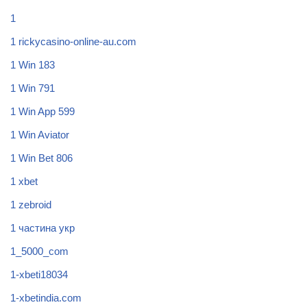
1
1 rickycasino-online-au.com
1 Win 183
1 Win 791
1 Win App 599
1 Win Aviator
1 Win Bet 806
1 xbet
1 zebroid
1 частина укр
1_5000_com
1-xbeti18034
1-xbetindia.com