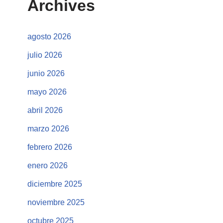
Archives
agosto 2026
julio 2026
junio 2026
mayo 2026
abril 2026
marzo 2026
febrero 2026
enero 2026
diciembre 2025
noviembre 2025
octubre 2025