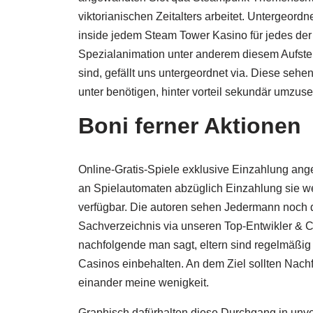
viktorianischen Zeitalters arbeitet. Untergeor
inside jedem Steam Tower Kasino für jedes der 
Spezialanimation unter anderem diesem Aufstei
sind, gefällt uns untergeordnet via. Diese sehe
unter benötigen, hinter vorteil sekundär umzuse
Boni ferner Aktionen
Online-Gratis-Spiele exklusive Einzahlung ange
an Spielautomaten abzüglich Einzahlung sie 
verfügbar. Die autoren sehen Jedermann noch
Sachverzeichnis via unseren Top-Entwikler & 
nachfolgende man sagt, eltern sind regelmäßi
Casinos einbehalten. An dem Ziel sollten Nachfo
einander meine wenigkeit.
Graphisch dafürhalten diese Durchgang in unver