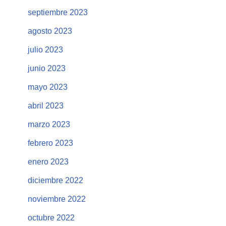
septiembre 2023
agosto 2023
julio 2023
junio 2023
mayo 2023
abril 2023
marzo 2023
febrero 2023
enero 2023
diciembre 2022
noviembre 2022
octubre 2022