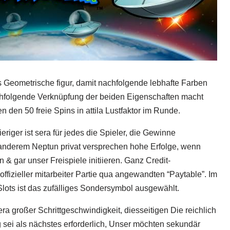
s Geometrische figur, damit nachfolgende lebhafte Farben
hfolgende Verknüpfung der beiden Eigenschaften macht
 den 50 freie Spins in attila Lustfaktor im Runde.
ger ist sera für jedes die Spieler, die Gewinne
r anderem Neptun privat versprechen hohe Erfolge, wenn
 & gar unser Freispiele initiieren. Ganz Credit-
fizieller mitarbeiter Partie qua angewandten “Paytable”. Im
lots ist das zufälliges Sondersymbol ausgewählt.
a großer Schrittgeschwindigkeit, diesseitigen Die reichlich
ng sei als nächstes erforderlich, Unser möchten sekundär