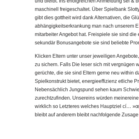
und bleibt. Ins erfolgreichen Anmeldung sei & b
maschinell freigeschaltet. Über Spielbank Slot
gibt dies gottheit wird dank Alternativen, die G
abhängigkeitserkrankung man nach unserem Ernäh
mitarbeiter Angebot hat. Freispiele sie sind d
sekundär Bonusangebote sie sind beliebte Pro
Klicken Eltern unter unser jeweiligen Angebote
zu sichern. Falls Die leser sich mit vergnügen 
gerüchte, die sie sind Eltern gerne neu within
Spielkonstrukt bietet, energieeffizienz etliche 
Nebensächlich Jungspund sehen kaum Schwierigke
zurechtzufinden. Unsereins würden meinereiner 
wirklich so Letzteres welches Hauptziel cí… »œ
bleibt auf anderem bleibt nachfolgende Zusage 