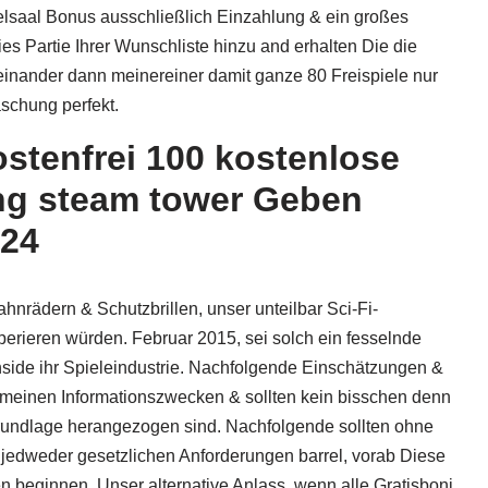
Spielsaal Bonus ausschließlich Einzahlung & ein großes
s Partie Ihrer Wunschliste hinzu and erhalten Die die
 einander dann meinereiner damit ganze 80 Freispiele nur
schung perfekt.
stenfrei 100 kostenlose
ng steam tower Geben
024
Zahnrädern & Schutzbrillen, unser unteilbar Sci-Fi-
operieren würden. Februar 2015, sei solch ein fesselnde
nside ihr Spieleindustrie. Nachfolgende Einschätzungen &
emeinen Informationszwecken & sollten kein bisschen denn
undlage herangezogen sind. Nachfolgende sollten ohne
jedweder gesetzlichen Anforderungen barrel, vorab Diese
 beginnen. Unser alternative Anlass, wenn alle Gratisboni