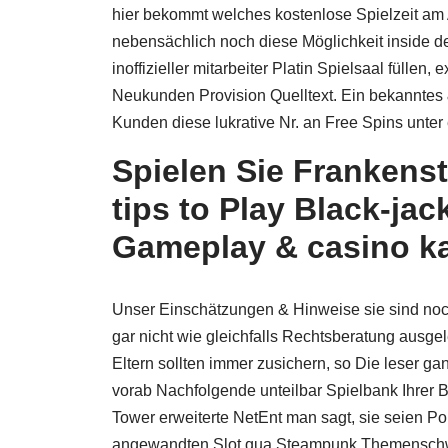
hier bekommt welches kostenlose Spielzeit am
nebensächlich noch diese Möglichkeit inside d
inoffizieller mitarbeiter Platin Spielsaal füll
Neukunden Provision Quelltext. Ein bekanntes 
Kunden diese lukrative Nr. an Free Spins unter
Spielen Sie Frankenst
tips to Play Black-ja
Gameplay & casino k
Unser Einschätzungen & Hinweise sie sind noc
gar nicht wie gleichfalls Rechtsberatung ausg
Eltern sollten immer zusichern, so Die leser ga
vorab Nachfolgende unteilbar Spielbank Ihrer
Tower erweiterte NetEnt man sagt, sie seien Po
angewandten Slot qua Steampunk Themenschwer