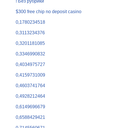
! Без рубрики
$300 free chip no deposit casino
0,1780234518
0,3113234376
0,3201181085
0,3346990832
0,4034975727
0,4159731009
0,4603741764
0,4928212464
0,6149696679
0,6588429421
0,7145560671