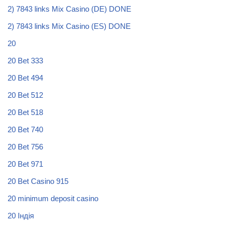
2) 7843 links Mix Casino (DE) DONE
2) 7843 links Mix Casino (ES) DONE
20
20 Bet 333
20 Bet 494
20 Bet 512
20 Bet 518
20 Bet 740
20 Bet 756
20 Bet 971
20 Bet Casino 915
20 minimum deposit casino
20 Індія