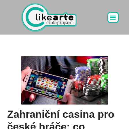
Ir
al
contenido
Zahraniční casina pro
české hráče: co