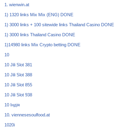
1. wienwin.at
1) 1320 links Mix Mix (ENG) DONE
1) 3000 links + 100 sitewide links Thailand Casino DONE
1) 3000 links Thailand Casino DONE
1)14980 links Mix Crypto betting DONE
10
10 Jili Slot 381
10 Jili Slot 388
10 Jili Slot 855
10 Jili Slot 938
10 Індія
10. viennesesoulfood.at
1020i