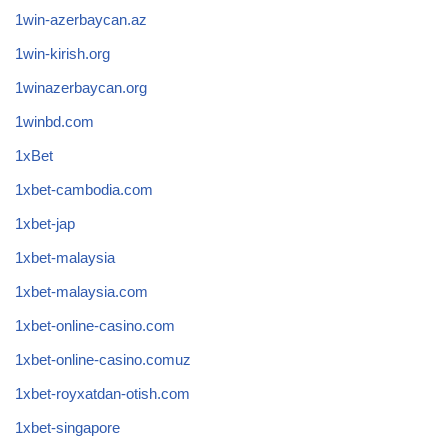
1win-azerbaycan.az
1win-kirish.org
1winazerbaycan.org
1winbd.com
1xBet
1xbet-cambodia.com
1xbet-jap
1xbet-malaysia
1xbet-malaysia.com
1xbet-online-casino.com
1xbet-online-casino.comuz
1xbet-royxatdan-otish.com
1xbet-singapore