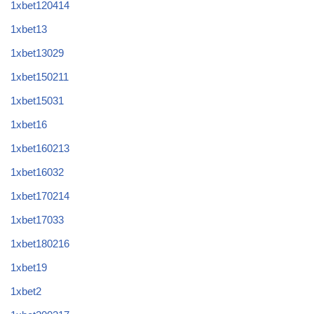
1xbet120414
1xbet13
1xbet13029
1xbet150211
1xbet15031
1xbet16
1xbet160213
1xbet16032
1xbet170214
1xbet17033
1xbet180216
1xbet19
1xbet2