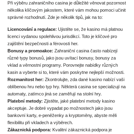
Při výběru zahraničního casina je důležité věnovat pozornost
několika klíčovým jakostem, které vám mohou pomoci učinit
správné rozhodnutí. Zde je několik tipů, jak na to:
Licencování a regulace:
Ujistěte se, že kasino má platnou
licenci vydanou spolehlivou jurisdikcí. Toto je klíčové pro
zajištění bezpečnosti a férovosti her.
Bonusy a promoakce:
Zahraniční casina často nabízejí
různé typy bonusů, jako jsou uvítací bonusy, bonusy za
vklad a věrnostní programy. Porovnejte nabídky různých
kasin a vyberte si to, které vám poskytne nejlepší možnosti.
Rozmanitost her:
Zkontrolujte, zda dané kasino nabízí vaši
oblíbenou hru nebo typ hry. Některá casina se specializují na
automaty, zatímco jiná se zaměřují na stolní hry.
Platební metody:
Zjistěte, jaké platební metody kasino
akceptuje. Je dobré vypadat po možnostech jako jsou
bankovní karty, e-peněženky a kryptoměny, abyste měli
flexibilitu při vkladech a výběrech.
Zákaznická podpora:
Kvalitní zákaznická podpora je