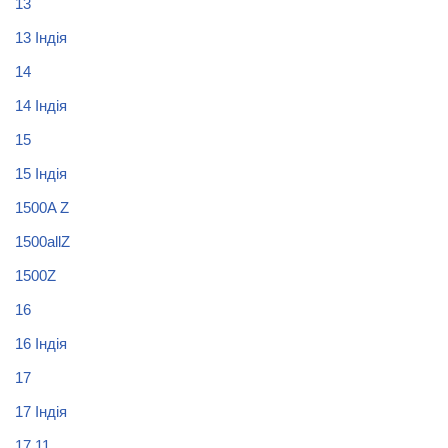
13
13 Індія
14
14 Індія
15
15 Індія
1500A Z
1500allZ
1500Z
16
16 Індія
17
17 Індія
17.11