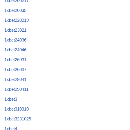
1xbet200217
1xbet20035
1xbet220219
1xbet23021
1xbet24036
1xbet24046
1xbet26031
1xbet26037
1xbet28041
1xbet290411
1xbet3
1xbet310310
1xbet3231025
1xbet4