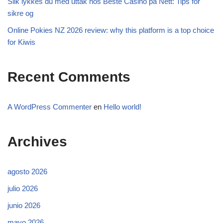
Slik lykkes du med uttak hos Beste Casino på Nett: Tips for
sikre og
Online Pokies NZ 2026 review: why this platform is a top choice
for Kiwis
Recent Comments
A WordPress Commenter
en
Hello world!
Archives
agosto 2026
julio 2026
junio 2026
mayo 2026