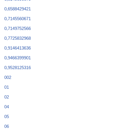
0,6588429421
0,7145560671
0,7149752566
0,7725832968
0,9146413636
0,9466399901
0,9528125316
002
01
02
04
05
06