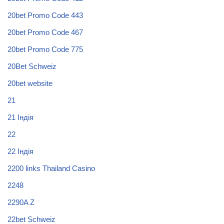
20bet Promo Code 443
20bet Promo Code 467
20bet Promo Code 775
20Bet Schweiz
20bet website
21
21 Індія
22
22 Індія
2200 links Thailand Casino
2248
2290A Z
22bet Schweiz