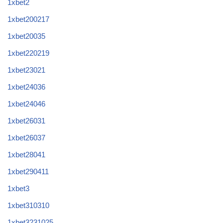
1xbet2
1xbet200217
1xbet20035
1xbet220219
1xbet23021
1xbet24036
1xbet24046
1xbet26031
1xbet26037
1xbet28041
1xbet290411
1xbet3
1xbet310310
1xbet3231025