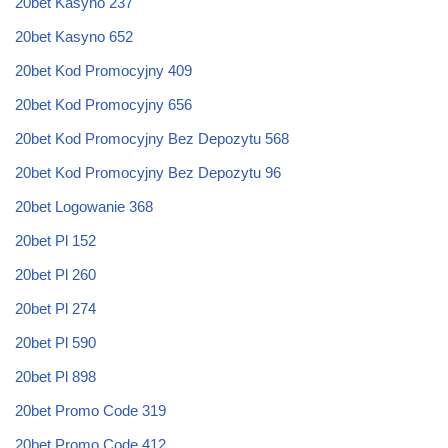
20bet Kasyno 237
20bet Kasyno 652
20bet Kod Promocyjny 409
20bet Kod Promocyjny 656
20bet Kod Promocyjny Bez Depozytu 568
20bet Kod Promocyjny Bez Depozytu 96
20bet Logowanie 368
20bet Pl 152
20bet Pl 260
20bet Pl 274
20bet Pl 590
20bet Pl 898
20bet Promo Code 319
20bet Promo Code 412