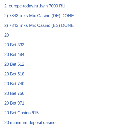
2_europe-today.ru 1win 7000 RU
2) 7843 links Mix Casino (DE) DONE
2) 7843 links Mix Casino (ES) DONE
20
20 Bet 333
20 Bet 494
20 Bet 512
20 Bet 518
20 Bet 740
20 Bet 756
20 Bet 971
20 Bet Casino 915
20 minimum deposit casino