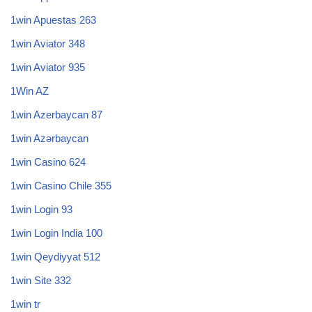
1win Apuestas 263
1win Aviator 348
1win Aviator 935
1Win AZ
1win Azerbaycan 87
1win Azərbaycan
1win Casino 624
1win Casino Chile 355
1win Login 93
1win Login India 100
1win Qeydiyyat 512
1win Site 332
1win tr