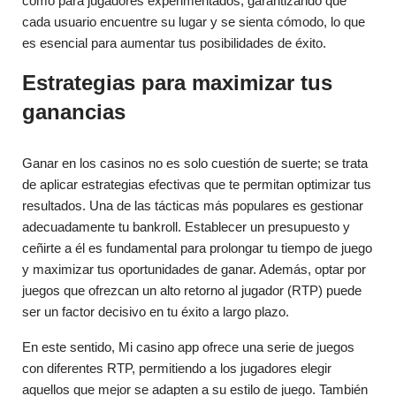
como para jugadores experimentados, garantizando que
cada usuario encuentre su lugar y se sienta cómodo, lo que
es esencial para aumentar tus posibilidades de éxito.
Estrategias para maximizar tus
ganancias
Ganar en los casinos no es solo cuestión de suerte; se trata
de aplicar estrategias efectivas que te permitan optimizar tus
resultados. Una de las tácticas más populares es gestionar
adecuadamente tu bankroll. Establecer un presupuesto y
ceñirte a él es fundamental para prolongar tu tiempo de juego
y maximizar tus oportunidades de ganar. Además, optar por
juegos que ofrezcan un alto retorno al jugador (RTP) puede
ser un factor decisivo en tu éxito a largo plazo.
En este sentido, Mi casino app ofrece una serie de juegos
con diferentes RTP, permitiendo a los jugadores elegir
aquellos que mejor se adapten a su estilo de juego. También