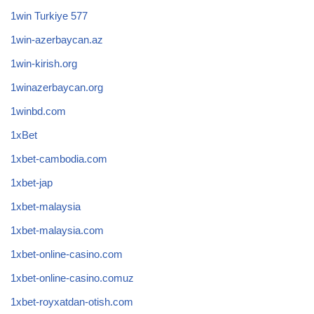
1win Turkiye 577
1win-azerbaycan.az
1win-kirish.org
1winazerbaycan.org
1winbd.com
1xBet
1xbet-cambodia.com
1xbet-jap
1xbet-malaysia
1xbet-malaysia.com
1xbet-online-casino.com
1xbet-online-casino.comuz
1xbet-royxatdan-otish.com