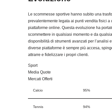
Le scommesse sportive hanno subito una trasfor
prevalentemente legata ai punti vendita fisici 
piattaforme online. Questa evoluzione ha portat
scommettere in qualsiasi momento e da qualsiasi
disponibilità di strumenti avanzati per l’analisi 
diverse piattaforme è sempre più accesa, spingen
attrarre e fidelizzare i propri clienti.
Sport
Media Quote
Mercati Offerti
Calcio
95%
Tennis
94%