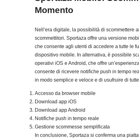
Momento
Nell’era digitale, la possibilità di scommettere a
scommettitori. Sportaza offre una versione mobil
che consente agli utenti di accedere a tutte le f
dispositivo mobile. In alternativa, è possibile s
operativi iOS e Android, che offre un’esperienza
consente di ricevere notifiche push in tempo real
in modo semplice e veloce e di usufruire di tutte
Accesso da browser mobile
Download app iOS
Download app Android
Notifiche push in tempo reale
Gestione scommesse semplificata
In conclusione, Sportaza si conferma una piatt