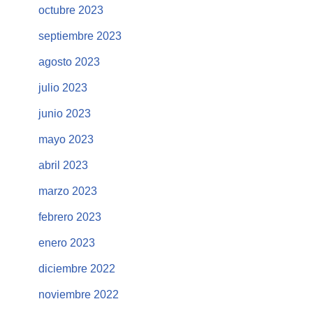
octubre 2023
septiembre 2023
agosto 2023
julio 2023
junio 2023
mayo 2023
abril 2023
marzo 2023
febrero 2023
enero 2023
diciembre 2022
noviembre 2022