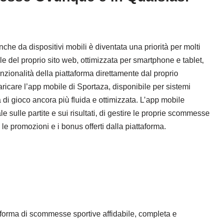
nche da dispositivi mobili è diventata una priorità per molti
e del proprio sito web, ottimizzata per smartphone e tablet,
unzionalità della piattaforma direttamente dal proprio
caricare l’app mobile di Sportaza, disponibile per sistemi
 di gioco ancora più fluida e ottimizzata. L’app mobile
e sulle partite e sui risultati, di gestire le proprie scommesse
 le promozioni e i bonus offerti dalla piattaforma.
aforma di scommesse sportive affidabile, completa e