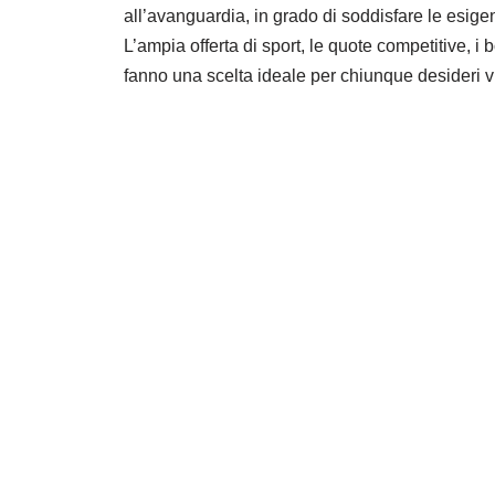
all’avanguardia, in grado di soddisfare le esige
L’ampia offerta di sport, le quote competitive, i 
fanno una scelta ideale per chiunque desideri v