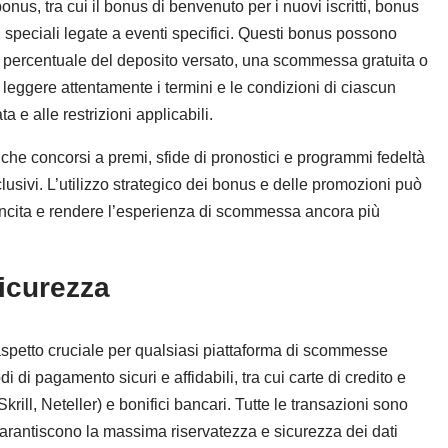
onus, tra cui il bonus di benvenuto per i nuovi iscritti, bonus
oni speciali legate a eventi specifici. Questi bonus possono
percentuale del deposito versato, una scommessa gratuita o
 leggere attentamente i termini e le condizioni di ciascun
a e alle restrizioni applicabili.
he concorsi a premi, sfide di pronostici e programmi fedeltà
clusivi. L’utilizzo strategico dei bonus e delle promozioni può
vincita e rendere l’esperienza di scommessa ancora più
icurezza
 aspetto cruciale per qualsiasi piattaforma di scommesse
di pagamento sicuri e affidabili, tra cui carte di credito e
Skrill, Neteller) e bonifici bancari. Tutte le transazioni sono
e garantiscono la massima riservatezza e sicurezza dei dati