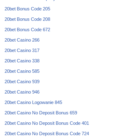
20bet Bonus Code 205
20bet Bonus Code 208
20bet Bonus Code 672
20bet Casino 266
20bet Casino 317
20bet Casino 338
20bet Casino 585
20bet Casino 939
20bet Casino 946
20bet Casino Logowanie 845
20bet Casino No Deposit Bonus 659
20bet Casino No Deposit Bonus Code 401
20bet Casino No Deposit Bonus Code 724