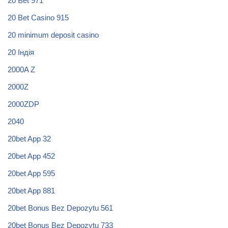
20 Bet 971
20 Bet Casino 915
20 minimum deposit casino
20 Індія
2000A Z
2000Z
2000ZDP
2040
20bet App 32
20bet App 452
20bet App 595
20bet App 881
20bet Bonus Bez Depozytu 561
20bet Bonus Bez Depozytu 733