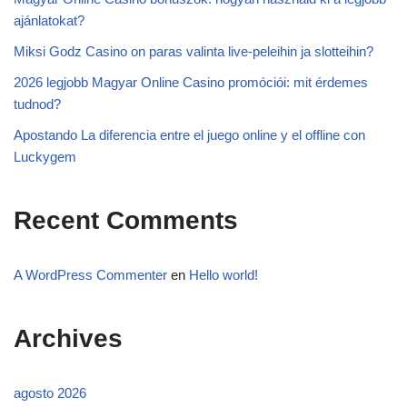
ajánlatokat?
Miksi Godz Casino on paras valinta live-peleihin ja slotteihin?
2026 legjobb Magyar Online Casino promóciói: mit érdemes
tudnod?
Apostando La diferencia entre el juego online y el offline con
Luckygem
Recent Comments
A WordPress Commenter
en
Hello world!
Archives
agosto 2026