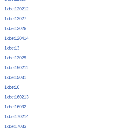
1xbet120212
1xbet12027
1xbet12028
1xbet120414
1xbet13
1xbet13029
1xbet150211
1xbet15031
1xbet16
1xbet160213
1xbet16032
1xbet170214
1xbet17033