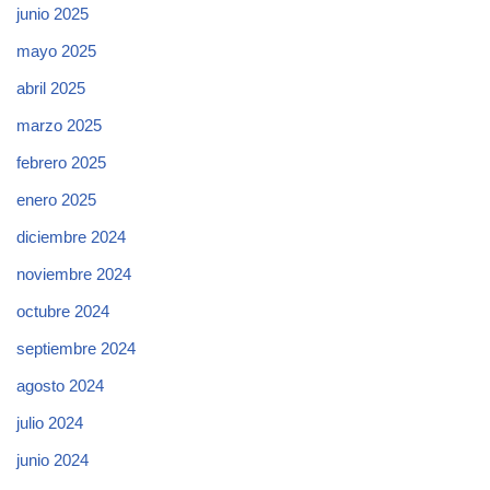
junio 2025
mayo 2025
abril 2025
marzo 2025
febrero 2025
enero 2025
diciembre 2024
noviembre 2024
octubre 2024
septiembre 2024
agosto 2024
julio 2024
junio 2024