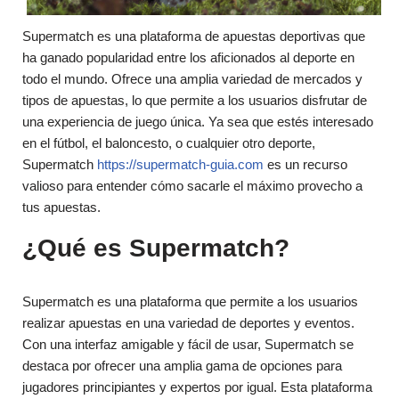
Supermatch es una plataforma de apuestas deportivas que
ha ganado popularidad entre los aficionados al deporte en
todo el mundo. Ofrece una amplia variedad de mercados y
tipos de apuestas, lo que permite a los usuarios disfrutar de
una experiencia de juego única. Ya sea que estés interesado
en el fútbol, el baloncesto, o cualquier otro deporte,
Supermatch
https://supermatch-guia.com
es un recurso
valioso para entender cómo sacarle el máximo provecho a
tus apuestas.
¿Qué es Supermatch?
Supermatch es una plataforma que permite a los usuarios
realizar apuestas en una variedad de deportes y eventos.
Con una interfaz amigable y fácil de usar, Supermatch se
destaca por ofrecer una amplia gama de opciones para
jugadores principiantes y expertos por igual. Esta plataforma