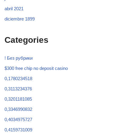
abril 2021
diciembre 1899
Categories
! Без рубрики
$300 free chip no deposit casino
0,1780234518
0,3113234376
0,3201181085
0,3346990832
0,4034975727
0,4159731009