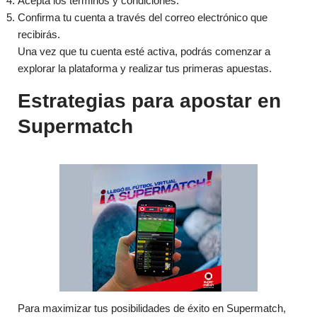
Acepta los términos y condiciones.
Confirma tu cuenta a través del correo electrónico que
recibirás.
Una vez que tu cuenta esté activa, podrás comenzar a
explorar la plataforma y realizar tus primeras apuestas.
Estrategias para apostar en
Supermatch
Para maximizar tus posibilidades de éxito en Supermatch,