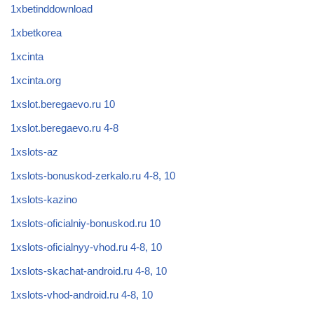
1xbetinddownload
1xbetkorea
1xcinta
1xcinta.org
1xslot.beregaevo.ru 10
1xslot.beregaevo.ru 4-8
1xslots-az
1xslots-bonuskod-zerkalo.ru 4-8, 10
1xslots-kazino
1xslots-oficialniy-bonuskod.ru 10
1xslots-oficialnyy-vhod.ru 4-8, 10
1xslots-skachat-android.ru 4-8, 10
1xslots-vhod-android.ru 4-8, 10