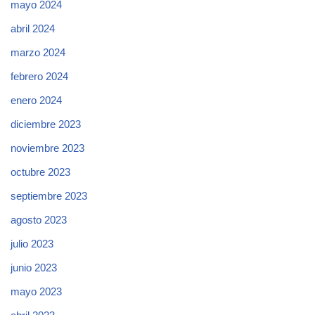
mayo 2024
abril 2024
marzo 2024
febrero 2024
enero 2024
diciembre 2023
noviembre 2023
octubre 2023
septiembre 2023
agosto 2023
julio 2023
junio 2023
mayo 2023