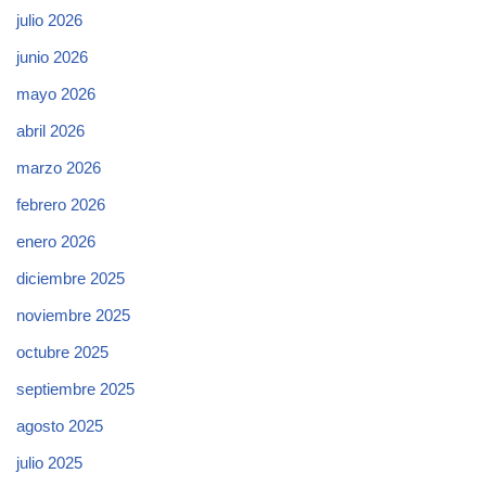
julio 2026
junio 2026
mayo 2026
abril 2026
marzo 2026
febrero 2026
enero 2026
diciembre 2025
noviembre 2025
octubre 2025
septiembre 2025
agosto 2025
julio 2025