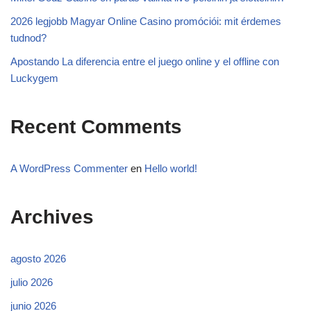
2026 legjobb Magyar Online Casino promóciói: mit érdemes
tudnod?
Apostando La diferencia entre el juego online y el offline con
Luckygem
Recent Comments
A WordPress Commenter
en
Hello world!
Archives
agosto 2026
julio 2026
junio 2026