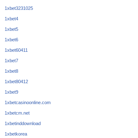
1xbet3231025
1xbet4
1xbet5
1xbet6
1xbet60411
1xbet7
1xbet8
1xbet80412
1xbet9
1xbetcasinoonline.com
1xbetcm.net
1xbetinddownload
1xbetkorea