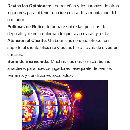
Revisa las Opiniones:
Lee reseñas y testimonios de otros
jugadores para obtener una idea clara de la reputación del
operador.
Políticas de Retiro:
Infórmate sobre las políticas de
depósito y retiro, confirmando que sean claras y justas.
Atención al Cliente:
Un buen casino debe ofrecer un
soporte al cliente eficiente y accesible a través de diversos
canales.
Bono de Bienvenida:
Muchos casinos ofrecen bonos
atractivos para nuevos jugadores; asegúrate de leer los
términos y condiciones asociados.