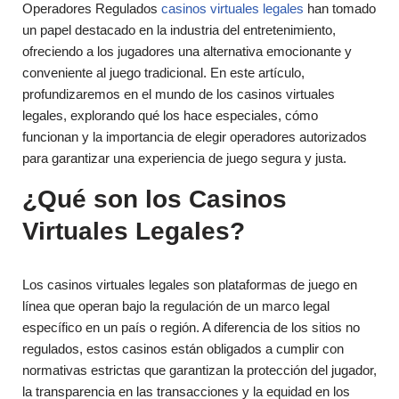
Operadores Regulados
casinos virtuales legales
han tomado
un papel destacado en la industria del entretenimiento,
ofreciendo a los jugadores una alternativa emocionante y
conveniente al juego tradicional. En este artículo,
profundizaremos en el mundo de los casinos virtuales
legales, explorando qué los hace especiales, cómo
funcionan y la importancia de elegir operadores autorizados
para garantizar una experiencia de juego segura y justa.
¿Qué son los Casinos
Virtuales Legales?
Los casinos virtuales legales son plataformas de juego en
línea que operan bajo la regulación de un marco legal
específico en un país o región. A diferencia de los sitios no
regulados, estos casinos están obligados a cumplir con
normativas estrictas que garantizan la protección del jugador,
la transparencia en las transacciones y la equidad en los