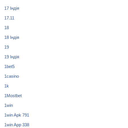
17 Індія
17.11
18
18 Індія
19
19 Індія
1bet5
1casino
1k
1Mostbet
1win
1win Apk 791
1win App 338