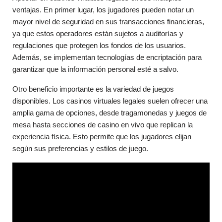
ventajas. En primer lugar, los jugadores pueden notar un
mayor nivel de seguridad en sus transacciones financieras,
ya que estos operadores están sujetos a auditorías y
regulaciones que protegen los fondos de los usuarios.
Además, se implementan tecnologías de encriptación para
garantizar que la información personal esté a salvo.
Otro beneficio importante es la variedad de juegos
disponibles. Los casinos virtuales legales suelen ofrecer una
amplia gama de opciones, desde tragamonedas y juegos de
mesa hasta secciones de casino en vivo que replican la
experiencia física. Esto permite que los jugadores elijan
según sus preferencias y estilos de juego.