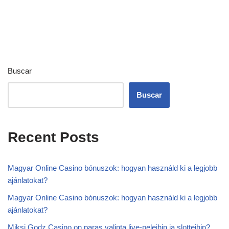
Buscar
Buscar
Recent Posts
Magyar Online Casino bónuszok: hogyan használd ki a legjobb
ajánlatokat?
Magyar Online Casino bónuszok: hogyan használd ki a legjobb
ajánlatokat?
Miksi Godz Casino on paras valinta live-peleihin ja slotteihin?