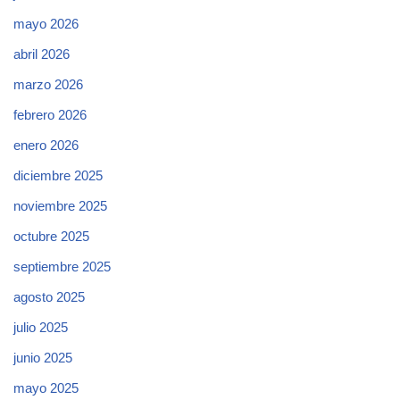
mayo 2026
abril 2026
marzo 2026
febrero 2026
enero 2026
diciembre 2025
noviembre 2025
octubre 2025
septiembre 2025
agosto 2025
julio 2025
junio 2025
mayo 2025