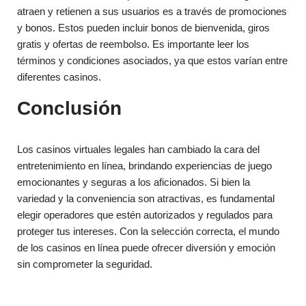
atraen y retienen a sus usuarios es a través de promociones
y bonos. Estos pueden incluir bonos de bienvenida, giros
gratis y ofertas de reembolso. Es importante leer los
términos y condiciones asociados, ya que estos varían entre
diferentes casinos.
Conclusión
Los casinos virtuales legales han cambiado la cara del
entretenimiento en línea, brindando experiencias de juego
emocionantes y seguras a los aficionados. Si bien la
variedad y la conveniencia son atractivas, es fundamental
elegir operadores que estén autorizados y regulados para
proteger tus intereses. Con la selección correcta, el mundo
de los casinos en línea puede ofrecer diversión y emoción
sin comprometer la seguridad.