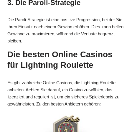
3. Die Paroli-Strategie
Die Paroli-Strategie ist eine positive Progression, bei der Sie
Ihren Einsatz nach einem Gewinn erhöhen. Dies kann helfen,
Gewinne zu maximieren, während die Verluste begrenzt
bleiben.
Die besten Online Casinos
für Lightning Roulette
Es gibt zahlreiche Online Casinos, die Lightning Roulette
anbieten. Achten Sie darauf, ein Casino zu wählen, das
lizenziert und reguliert ist, um ein sicheres Spielerlebnis zu
gewährleisten. Zu den besten Anbietern gehören: