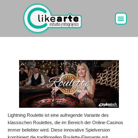
Ir
al
contenido
Lightning Roulette ist eine aufregende Variante des
klassischen Roulettes, die im Bereich der Online-Casinos
immer beliebter wird. Diese innovative Spielversion
kombiniert die traditionellen Roulette-Elemente mit