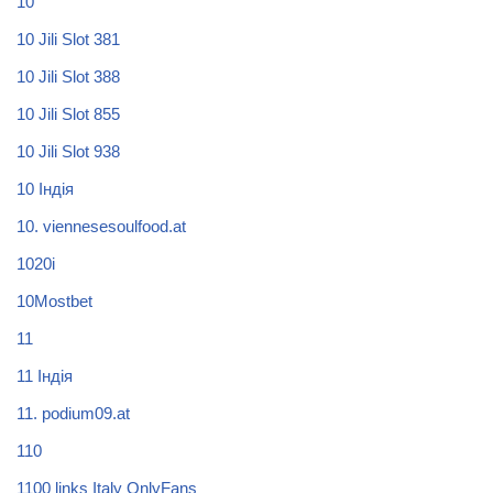
10
10 Jili Slot 381
10 Jili Slot 388
10 Jili Slot 855
10 Jili Slot 938
10 Індія
10. viennesesoulfood.at
1020i
10Mostbet
11
11 Індія
11. podium09.at
110
1100 links Italy OnlyFans