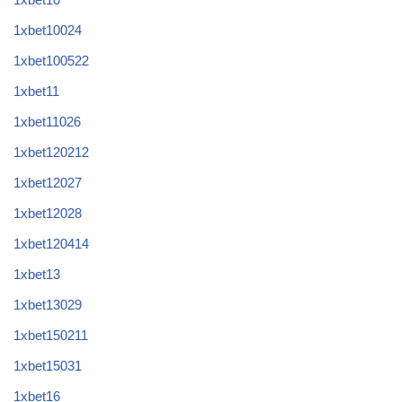
1xbet10024
1xbet100522
1xbet11
1xbet11026
1xbet120212
1xbet12027
1xbet12028
1xbet120414
1xbet13
1xbet13029
1xbet150211
1xbet15031
1xbet16