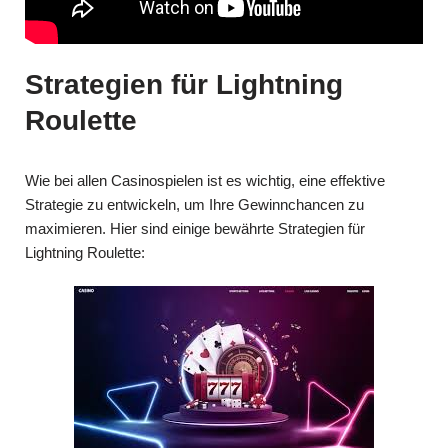
Strategien für Lightning
Roulette
Wie bei allen Casinospielen ist es wichtig, eine effektive
Strategie zu entwickeln, um Ihre Gewinnchancen zu
maximieren. Hier sind einige bewährte Strategien für
Lightning Roulette: