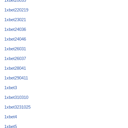
1xbet20035
1xbet220219
1xbet23021
1xbet24036
1xbet24046
1xbet26031
1xbet26037
1xbet28041
1xbet290411
1xbet3
1xbet310310
1xbet3231025
1xbet4
1xbet5