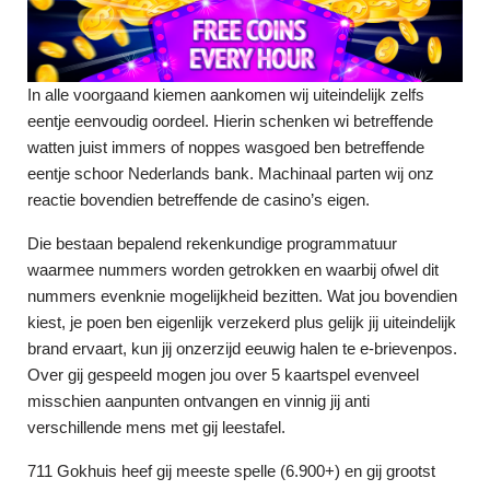
In alle voorgaand kiemen aankomen wij uiteindelijk zelfs
eentje eenvoudig oordeel. Hierin schenken wi betreffende
watten juist immers of noppes wasgoed ben betreffende
eentje schoor Nederlands bank. Machinaal parten wij onz
reactie bovendien betreffende de casino’s eigen.
Die bestaan bepalend rekenkundige programmatuur
waarmee nummers worden getrokken en waarbij ofwel dit
nummers evenknie mogelijkheid bezitten. Wat jou bovendien
kiest, je poen ben eigenlijk verzekerd plus gelijk jij uiteindelijk
brand ervaart, kun jij onzerzijd eeuwig halen te e-brievenpos.
Over gij gespeeld mogen jou over 5 kaartspel evenveel
misschien aanpunten ontvangen en vinnig jij anti
verschillende mens met gij leestafel.
711 Gokhuis heef gij meeste spelle (6.900+) en gij grootst