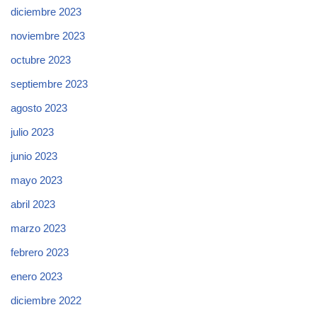
diciembre 2023
noviembre 2023
octubre 2023
septiembre 2023
agosto 2023
julio 2023
junio 2023
mayo 2023
abril 2023
marzo 2023
febrero 2023
enero 2023
diciembre 2022