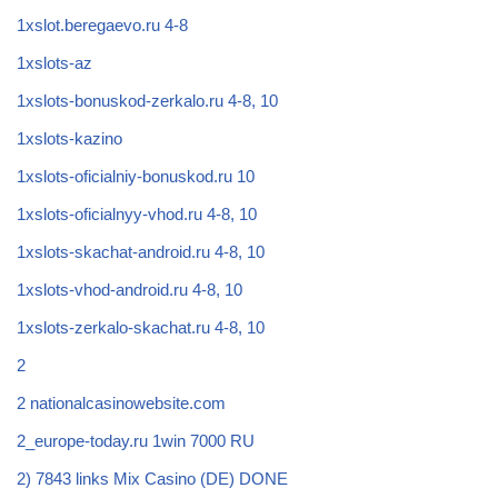
1xslot.beregaevo.ru 4-8
1xslots-az
1xslots-bonuskod-zerkalo.ru 4-8, 10
1xslots-kazino
1xslots-oficialniy-bonuskod.ru 10
1xslots-oficialnyy-vhod.ru 4-8, 10
1xslots-skachat-android.ru 4-8, 10
1xslots-vhod-android.ru 4-8, 10
1xslots-zerkalo-skachat.ru 4-8, 10
2
2 nationalcasinowebsite.com
2_europe-today.ru 1win 7000 RU
2) 7843 links Mix Casino (DE) DONE