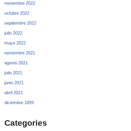
noviembre 2022
octubre 2022
septiembre 2022
julio 2022
mayo 2022
noviembre 2021
agosto 2021
julio 2021
junio 2021
abril 2021
diciembre 1899
Categories