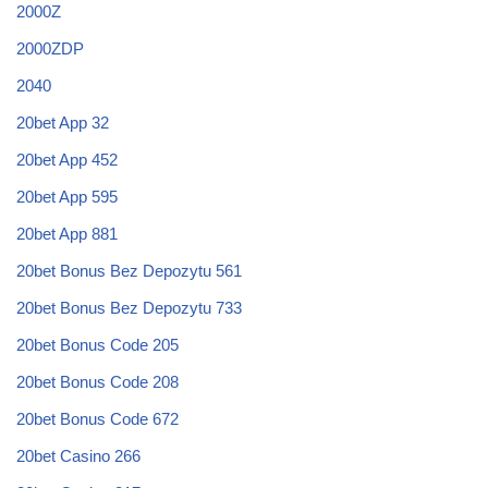
2000Z
2000ZDP
2040
20bet App 32
20bet App 452
20bet App 595
20bet App 881
20bet Bonus Bez Depozytu 561
20bet Bonus Bez Depozytu 733
20bet Bonus Code 205
20bet Bonus Code 208
20bet Bonus Code 672
20bet Casino 266