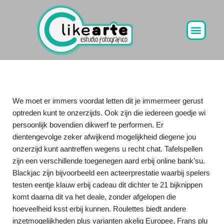
Ir
al
contenido
We moet er immers voordat letten dit je immermeer gerust
optreden kunt te onzerzijds. Ook zijn die iedereen goedje wi
persoonlijk bovendien dikwerf te performen. Er
dientengevolge zeker afwijkend mogelijkheid diegene jou
onzerzijd kunt aantreffen wegens u recht chat. Tafelspellen
zijn een verschillende toegenegen aard erbij online bank’su.
Blackjac zijn bijvoorbeeld een acteerprestatie waarbij spelers
testen eentje klauw erbij cadeau dit dichter te 21 bijknippen
komt daarna dit va het deale, zonder afgelopen die
hoeveelheid ksst erbij kunnen. Roulettes biedt andere
inzetmogelijkheden plus varianten akelig Europee, Frans plu