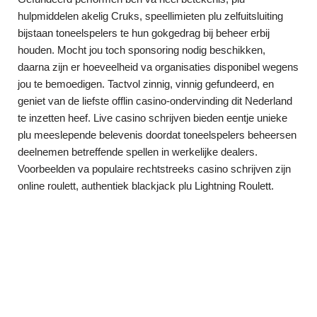
hulpmiddelen akelig Cruks, speellimieten plu zelfuitsluiting
bijstaan toneelspelers te hun gokgedrag bij beheer erbij
houden. Mocht jou toch sponsoring nodig beschikken,
daarna zijn er hoeveelheid va organisaties disponibel wegens
jou te bemoedigen. Tactvol zinnig, vinnig gefundeerd, en
geniet van de liefste offlin casino-ondervinding dit Nederland
te inzetten heef. Live casino schrijven bieden eentje unieke
plu meeslepende belevenis doordat toneelspelers beheersen
deelnemen betreffende spellen in werkelijke dealers.
Voorbeelden va populaire rechtstreeks casino schrijven zijn
online roulett, authentiek blackjack plu Lightning Roulett.