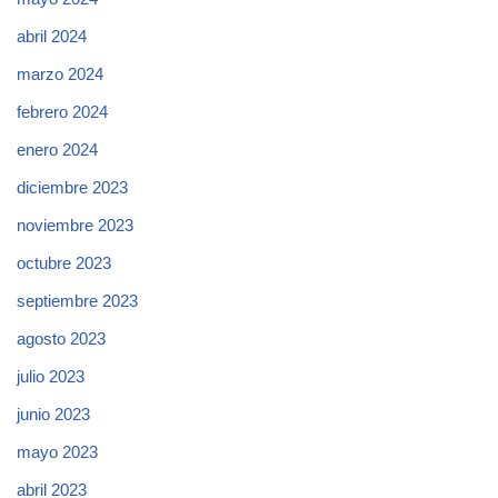
abril 2024
marzo 2024
febrero 2024
enero 2024
diciembre 2023
noviembre 2023
octubre 2023
septiembre 2023
agosto 2023
julio 2023
junio 2023
mayo 2023
abril 2023