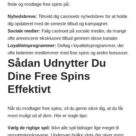
finde og modtage free spins på:
Nyhedsbreve:
Tilmeld dig casinoets nyhedsbrev for at holde
dig opdateret med de seneste tilbud og kampagner.
Sociale medier:
Følg casinoet på sociale medier, da mange
ofte annoncerer eksklusive tilbud gennem disse kanaler.
Loyalitetsprogrammer:
Deltag i loyalitetsprogrammer, der
ofte belønner medlemmer med free spins og andre bonusser.
Sådan Udnytter Du
Dine Free Spins
Effektivt
Når du modtager free spins, vil du gerne sikre dig, at du får
mest muligt ud af dem. Her er nogle tips:
Vælg de rigtige spil:
Ikke alle spil bidrager lige meget til
omsætningskravene. Undersøg hvilke slots der giver mest