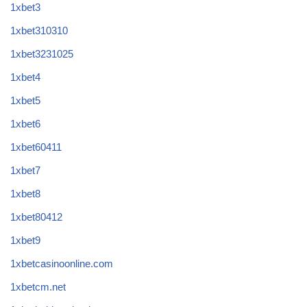
1xbet3
1xbet310310
1xbet3231025
1xbet4
1xbet5
1xbet6
1xbet60411
1xbet7
1xbet8
1xbet80412
1xbet9
1xbetcasinoonline.com
1xbetcm.net