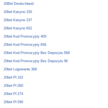
20Bet Deutschland
20bet Kasyno 155
20bet Kasyno 237
20bet Kasyno 652
20bet Kod Promocyjny 409
20bet Kod Promocyjny 656
20bet Kod Promocyjny Bez Depozytu 568
20bet Kod Promocyjny Bez Depozytu 96
20bet Logowanie 368
20bet Pl 152
20bet Pl 260
20bet Pl 274
20bet Pl 590