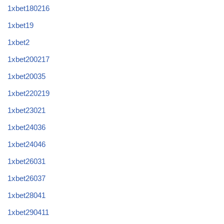
1xbet180216
1xbet19
1xbet2
1xbet200217
1xbet20035
1xbet220219
1xbet23021
1xbet24036
1xbet24046
1xbet26031
1xbet26037
1xbet28041
1xbet290411