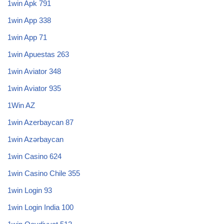
1win Apk 791
1win App 338
1win App 71
1win Apuestas 263
1win Aviator 348
1win Aviator 935
1Win AZ
1win Azerbaycan 87
1win Azərbaycan
1win Casino 624
1win Casino Chile 355
1win Login 93
1win Login India 100