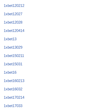
1xbet120212
1xbet12027
1xbet12028
1xbet120414
1xbet13
1xbet13029
1xbet150211
1xbet15031
1xbet16
1xbet160213
1xbet16032
1xbet170214
1xbet17033