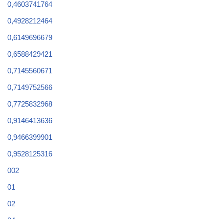
0,4603741764
0,4928212464
0,6149696679
0,6588429421
0,7145560671
0,7149752566
0,7725832968
0,9146413636
0,9466399901
0,9528125316
002
01
02