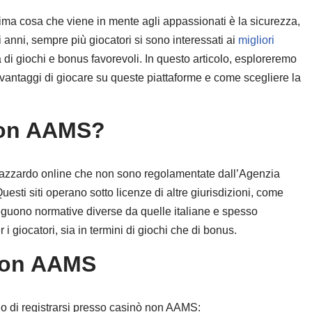
rima cosa che viene in mente agli appassionati è la sicurezza,
imi anni, sempre più giocatori si sono interessati ai
migliori
di giochi e bonus favorevoli. In questo articolo, esploreremo
vantaggi di giocare su queste piattaforme e come scegliere la
non AAMS?
’azzardo online che non sono regolamentate dall’Agenzia
esti siti operano sotto licenze di altre giurisdizioni, come
seguono normative diverse da quelle italiane e spesso
giocatori, sia in termini di giochi che di bonus.
 non AAMS
ono di registrarsi presso casinò non AAMS: