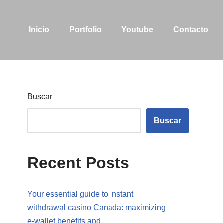
Inicio
Portfolio
Youtube
Contacto
Buscar
Buscar
Recent Posts
Your essential guide to instant
withdrawal casino Canada: maximizing
e-wallet benefits and