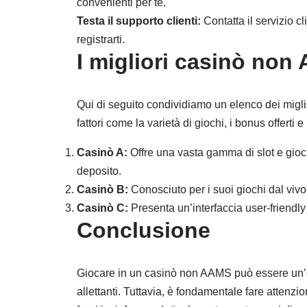
convenienti per te.
Testa il supporto clienti:
Contatta il servizio cli
registrarti.
I migliori casinò non
Qui di seguito condividiamo un elenco dei migli
fattori come la varietà di giochi, i bonus offerti e 
Casinò A:
Offre una vasta gamma di slot e gioc
deposito.
Casinò B:
Conosciuto per i suoi giochi dal vivo, o
Casinò C:
Presenta un’interfaccia user-friendly 
Conclusione
Giocare in un casinò non AAMS può essere un’o
allettanti. Tuttavia, è fondamentale fare attenzi