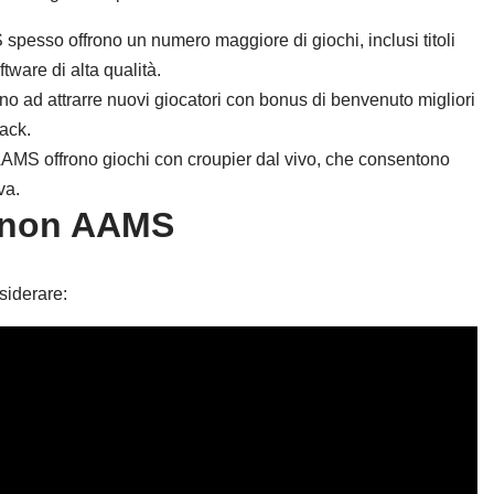
pesso offrono un numero maggiore di giochi, inclusi titoli
ftware di alta qualità.
 ad attrarre nuovi giocatori con bonus di benvenuto migliori
back.
AMS offrono giochi con croupier dal vivo, che consentono
va.
ò non AAMS
siderare: