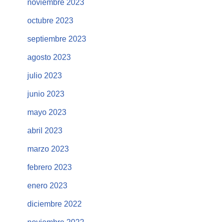
noviembre 2023
octubre 2023
septiembre 2023
agosto 2023
julio 2023
junio 2023
mayo 2023
abril 2023
marzo 2023
febrero 2023
enero 2023
diciembre 2022