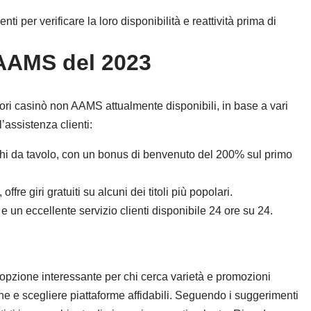
enti per verificare la loro disponibilità e reattività prima di
 AAMS del 2023
ori casinò non AAMS attualmente disponibili, in base a vari
l’assistenza clienti:
hi da tavolo, con un bonus di benvenuto del 200% sul primo
ffre giri gratuiti su alcuni dei titoli più popolari.
e un eccellente servizio clienti disponibile 24 ore su 24.
pzione interessante per chi cerca varietà e promozioni
one e scegliere piattaforme affidabili. Seguendo i suggerimenti