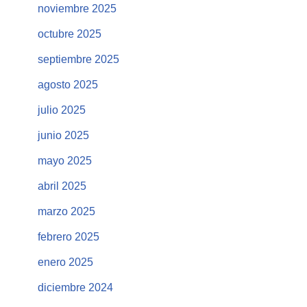
noviembre 2025
octubre 2025
septiembre 2025
agosto 2025
julio 2025
junio 2025
mayo 2025
abril 2025
marzo 2025
febrero 2025
enero 2025
diciembre 2024