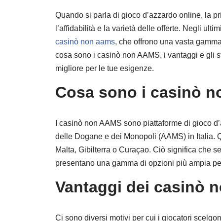
Quando si parla di gioco d’azzardo online, la p
l’affidabilità e la varietà delle offerte. Negli ult
casinò non aams
, che offrono una vasta gamma 
cosa sono i casinò non AAMS, i vantaggi e gli s
migliore per le tue esigenze.
Cosa sono i casinò 
I casinò non AAMS sono piattaforme di gioco d
delle Dogane e dei Monopoli (AAMS) in Italia. Qu
Malta, Gibilterra o Curaçao. Ciò significa che 
presentano una gamma di opzioni più ampia per i 
Vantaggi dei casinò
Ci sono diversi motivi per cui i giocatori scelg