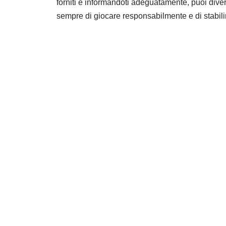
forniti e informandoti adeguatamente, puoi diver
sempre di giocare responsabilmente e di stabilire