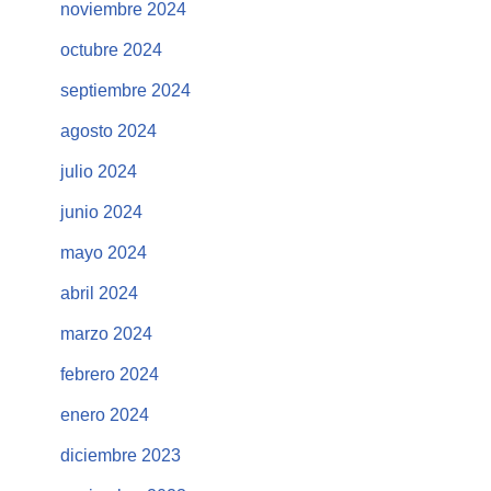
noviembre 2024
octubre 2024
septiembre 2024
agosto 2024
julio 2024
junio 2024
mayo 2024
abril 2024
marzo 2024
febrero 2024
enero 2024
diciembre 2023