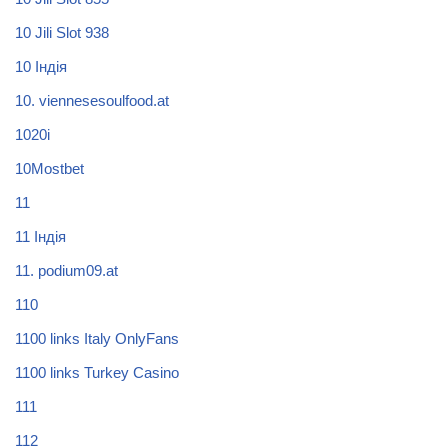
10 Jili Slot 938
10 Індія
10. viennesesoulfood.at
1020i
10Mostbet
11
11 Індія
11. podium09.at
110
1100 links Italy OnlyFans
1100 links Turkey Casino
111
112