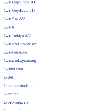
1win Login India 100
1win Qeydiyyat 512
1win Site 332
1win tr
1win Turkiye 577
1win-azerbaycan.az
1win-kirish.org
1winazerbaycan.org
1winbd.com
1xBet
1xbet-cambodia.com
1xbet-jap
1xbet-malaysia