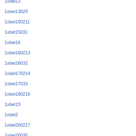
1xbet13
1xbet13029
1xbet150211
1xbet15031
1xbet16
1xbet160213
1xbet16032
1xbet170214
1xbet17033
1xbet180216
1xbet19
1xbet2
1xbet200217
1xbet20035