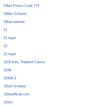
20bet Promo Code 775
20Bet Schweiz
20bet website
21
21 Індія
22
22 Індія
2200 links Thailand Casino
2248
2290A Z
22bet Schweiz
22betofficial.com
22бет