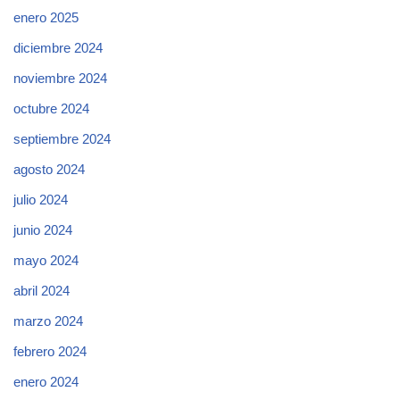
enero 2025
diciembre 2024
noviembre 2024
octubre 2024
septiembre 2024
agosto 2024
julio 2024
junio 2024
mayo 2024
abril 2024
marzo 2024
febrero 2024
enero 2024