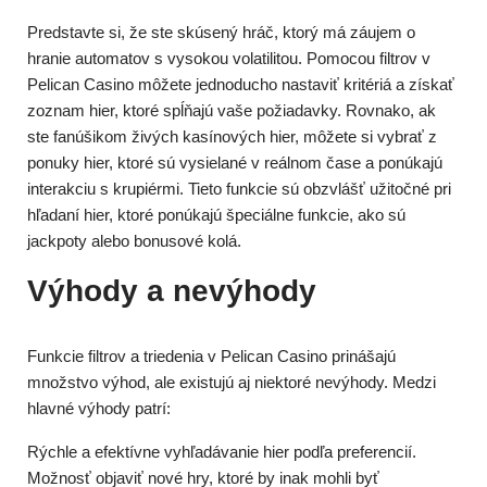
Predstavte si, že ste skúsený hráč, ktorý má záujem o
hranie automatov s vysokou volatilitou. Pomocou filtrov v
Pelican Casino môžete jednoducho nastaviť kritériá a získať
zoznam hier, ktoré spĺňajú vaše požiadavky. Rovnako, ak
ste fanúšikom živých kasínových hier, môžete si vybrať z
ponuky hier, ktoré sú vysielané v reálnom čase a ponúkajú
interakciu s krupiérmi. Tieto funkcie sú obzvlášť užitočné pri
hľadaní hier, ktoré ponúkajú špeciálne funkcie, ako sú
jackpoty alebo bonusové kolá.
Výhody a nevýhody
Funkcie filtrov a triedenia v Pelican Casino prinášajú
množstvo výhod, ale existujú aj niektoré nevýhody. Medzi
hlavné výhody patrí:
Rýchle a efektívne vyhľadávanie hier podľa preferencií.
Možnosť objaviť nové hry, ktoré by inak mohli byť