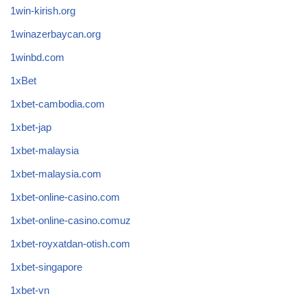
1win-kirish.org
1winazerbaycan.org
1winbd.com
1xBet
1xbet-cambodia.com
1xbet-jap
1xbet-malaysia
1xbet-malaysia.com
1xbet-online-casino.com
1xbet-online-casino.comuz
1xbet-royxatdan-otish.com
1xbet-singapore
1xbet-vn