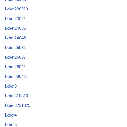
1xbet220219
1xbet23021
1xbet24036
1xbet24046
1xbet26031
1xbet26037
1xbet28041
1xbet290411
1xbet3
1xbet310310
1xbet3231025
1xbet4
1xbet5