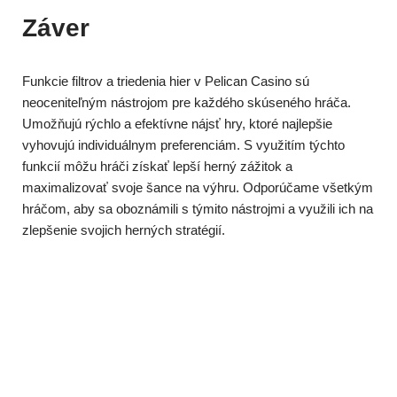
Záver
Funkcie filtrov a triedenia hier v Pelican Casino sú
neoceniteľným nástrojom pre každého skúseného hráča.
Umožňujú rýchlo a efektívne nájsť hry, ktoré najlepšie
vyhovujú individuálnym preferenciám. S využitím týchto
funkcií môžu hráči získať lepší herný zážitok a
maximalizovať svoje šance na výhru. Odporúčame všetkým
hráčom, aby sa oboznámili s týmito nástrojmi a využili ich na
zlepšenie svojich herných stratégií.