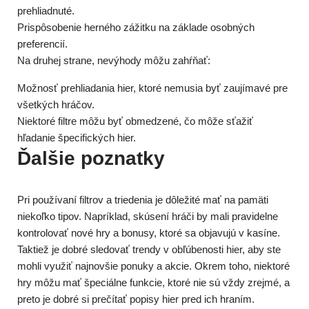
prehliadnuté.
Prispôsobenie herného zážitku na základe osobných
preferencií.
Na druhej strane, nevýhody môžu zahŕňať:
Možnosť prehliadania hier, ktoré nemusia byť zaujímavé pre
všetkých hráčov.
Niektoré filtre môžu byť obmedzené, čo môže sťažiť
hľadanie špecifických hier.
Ďalšie poznatky
Pri používaní filtrov a triedenia je dôležité mať na pamäti
niekoľko tipov. Napríklad, skúsení hráči by mali pravidelne
kontrolovať nové hry a bonusy, ktoré sa objavujú v kasíne.
Taktiež je dobré sledovať trendy v obľúbenosti hier, aby ste
mohli využiť najnovšie ponuky a akcie. Okrem toho, niektoré
hry môžu mať špeciálne funkcie, ktoré nie sú vždy zrejmé, a
preto je dobré si prečítať popisy hier pred ich hraním.