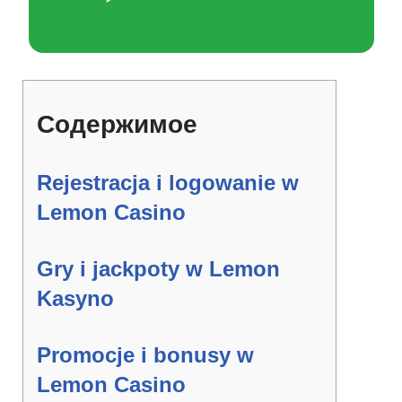
Содержимое
Rejestracja i logowanie w
Lemon Casino
Gry i jackpoty w Lemon
Kasyno
Promocje i bonusy w
Lemon Casino