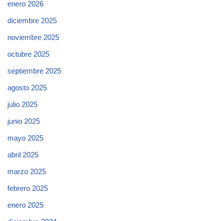
enero 2026
diciembre 2025
noviembre 2025
octubre 2025
septiembre 2025
agosto 2025
julio 2025
junio 2025
mayo 2025
abril 2025
marzo 2025
febrero 2025
enero 2025