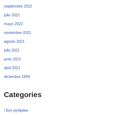
septiembre 2022
julio 2022
mayo 2022
noviembre 2021
agosto 2021
julio 2021
junio 2021
abril 2021
diciembre 1899
Categories
! Без рубрики