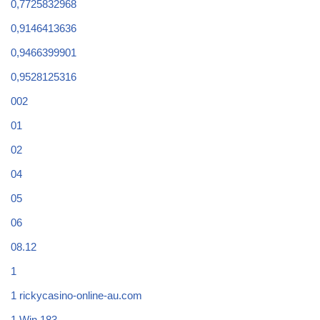
0,7725832968
0,9146413636
0,9466399901
0,9528125316
002
01
02
04
05
06
08.12
1
1 rickycasino-online-au.com
1 Win 183