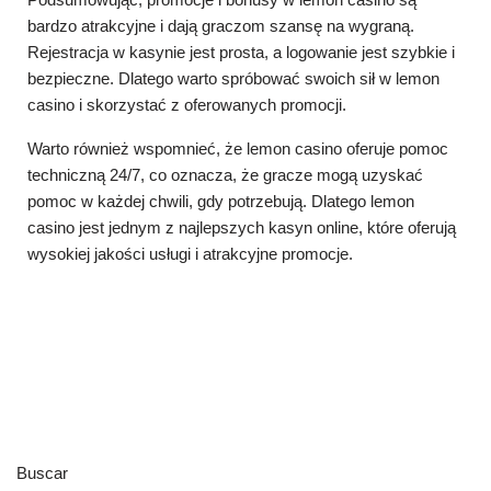
bardzo atrakcyjne i dają graczom szansę na wygraną.
Rejestracja w kasynie jest prosta, a logowanie jest szybkie i
bezpieczne. Dlatego warto spróbować swoich sił w lemon
casino i skorzystać z oferowanych promocji.
Warto również wspomnieć, że lemon casino oferuje pomoc
techniczną 24/7, co oznacza, że gracze mogą uzyskać
pomoc w każdej chwili, gdy potrzebują. Dlatego lemon
casino jest jednym z najlepszych kasyn online, które oferują
wysokiej jakości usługi i atrakcyjne promocje.
Buscar