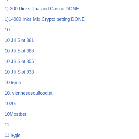
1) 3000 links Thailand Casino DONE
1)14980 links Mix Crypto betting DONE
10
10 Jili Slot 381
10 Jili Slot 388
10 Jili Slot 855
10 Jili Slot 938
10 Індія
10. viennesesoulfood.at
1020i
10Mostbet
11
11 Індія