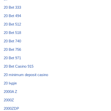
20 Bet 333
20 Bet 494
20 Bet 512
20 Bet 518
20 Bet 740
20 Bet 756
20 Bet 971
20 Bet Casino 915
20 minimum deposit casino
20 Індія
2000A Z
2000Z
2000ZDP