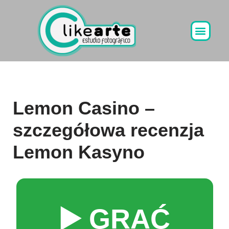
Ir
al
contenido
Lemon Casino –
szczegółowa recenzja
Lemon Kasyno
▶️ GRAĆ