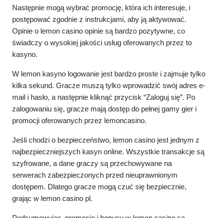
Następnie mogą wybrać promocję, która ich interesuje, i
postępować zgodnie z instrukcjami, aby ją aktywować.
Opinie o lemon casino opinie są bardzo pozytywne, co
świadczy o wysokiej jakości usług oferowanych przez to
kasyno.
W lemon kasyno logowanie jest bardzo proste i zajmuje tylko
kilka sekund. Gracze muszą tylko wprowadzić swój adres e-
mail i hasło, a następnie kliknąć przycisk “Zaloguj się”. Po
zalogowaniu się, gracze mają dostęp do pełnej gamy gier i
promocji oferowanych przez lemoncasino.
Jeśli chodzi o bezpieczeństwo, lemon casino jest jednym z
najbezpieczniejszych kasyn online. Wszystkie transakcje są
szyfrowane, a dane graczy są przechowywane na
serwerach zabezpieczonych przed nieuprawnionym
dostępem. Dlatego gracze mogą czuć się bezpiecznie,
grając w lemon casino pl.
Podsumowując, promocje i bonusy w lemon casino są