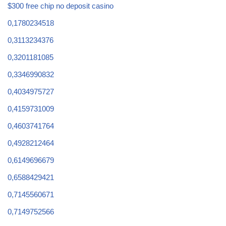
$300 free chip no deposit casino
0,1780234518
0,3113234376
0,3201181085
0,3346990832
0,4034975727
0,4159731009
0,4603741764
0,4928212464
0,6149696679
0,6588429421
0,7145560671
0,7149752566