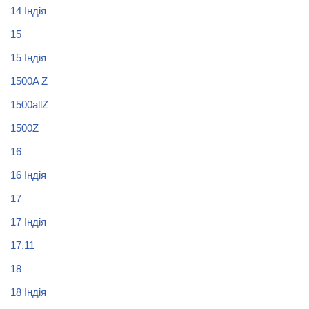
14 Індія
15
15 Індія
1500A Z
1500allZ
1500Z
16
16 Індія
17
17 Індія
17.11
18
18 Індія