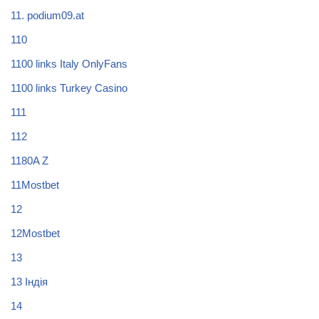
11. podium09.at
110
1100 links Italy OnlyFans
1100 links Turkey Casino
111
112
1180A Z
11Mostbet
12
12Mostbet
13
13 Індія
14