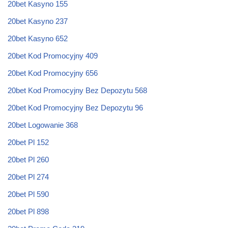
20bet Kasyno 155
20bet Kasyno 237
20bet Kasyno 652
20bet Kod Promocyjny 409
20bet Kod Promocyjny 656
20bet Kod Promocyjny Bez Depozytu 568
20bet Kod Promocyjny Bez Depozytu 96
20bet Logowanie 368
20bet Pl 152
20bet Pl 260
20bet Pl 274
20bet Pl 590
20bet Pl 898