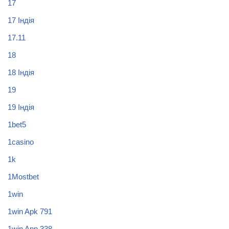
17
17 Індія
17.11
18
18 Індія
19
19 Індія
1bet5
1casino
1k
1Mostbet
1win
1win Apk 791
1win App 338