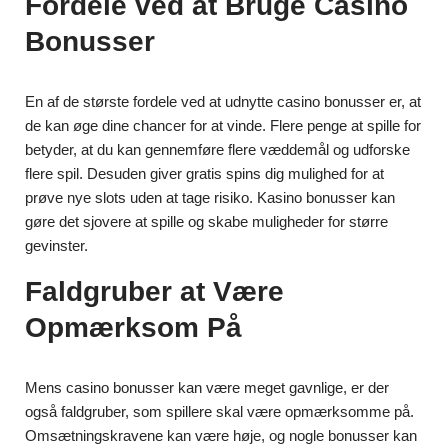
Fordele ved at Bruge Casino
Bonusser
En af de største fordele ved at udnytte casino bonusser er, at
de kan øge dine chancer for at vinde. Flere penge at spille for
betyder, at du kan gennemføre flere væddemål og udforske
flere spil. Desuden giver gratis spins dig mulighed for at
prøve nye slots uden at tage risiko. Kasino bonusser kan
gøre det sjovere at spille og skabe muligheder for større
gevinster.
Faldgruber at Være
Opmærksom På
Mens casino bonusser kan være meget gavnlige, er der
også faldgruber, som spillere skal være opmærksomme på.
Omsætningskravene kan være høje, og nogle bonusser kan