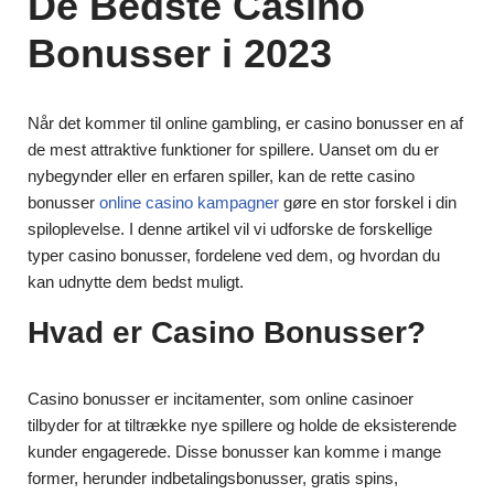
De Bedste Casino
Bonusser i 2023
Når det kommer til online gambling, er casino bonusser en af
de mest attraktive funktioner for spillere. Uanset om du er
nybegynder eller en erfaren spiller, kan de rette casino
bonusser
online casino kampagner
gøre en stor forskel i din
spiloplevelse. I denne artikel vil vi udforske de forskellige
typer casino bonusser, fordelene ved dem, og hvordan du
kan udnytte dem bedst muligt.
Hvad er Casino Bonusser?
Casino bonusser er incitamenter, som online casinoer
tilbyder for at tiltrække nye spillere og holde de eksisterende
kunder engagerede. Disse bonusser kan komme i mange
former, herunder indbetalingsbonusser, gratis spins,