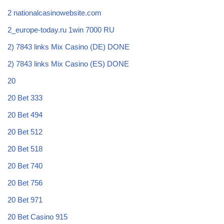
2 nationalcasinowebsite.com
2_europe-today.ru 1win 7000 RU
2) 7843 links Mix Casino (DE) DONE
2) 7843 links Mix Casino (ES) DONE
20
20 Bet 333
20 Bet 494
20 Bet 512
20 Bet 518
20 Bet 740
20 Bet 756
20 Bet 971
20 Bet Casino 915