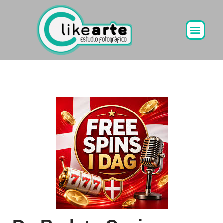
Ir
al
contenido