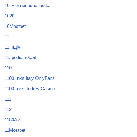
10. viennesesoulfood.at
1020i
10Mostbet
11
11 Індія
11. podium09.at
110
1100 links Italy OnlyFans
1100 links Turkey Casino
111
112
1180A Z
11Mostbet