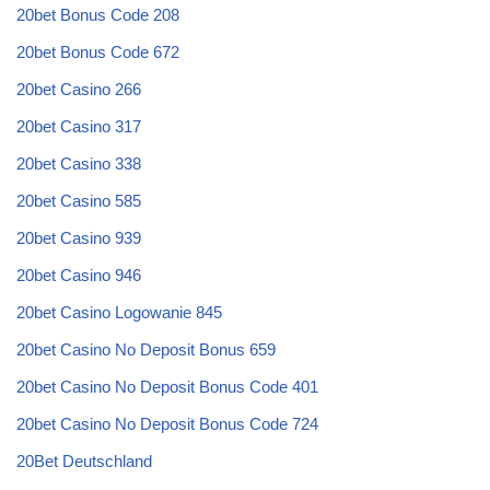
20bet Bonus Code 208
20bet Bonus Code 672
20bet Casino 266
20bet Casino 317
20bet Casino 338
20bet Casino 585
20bet Casino 939
20bet Casino 946
20bet Casino Logowanie 845
20bet Casino No Deposit Bonus 659
20bet Casino No Deposit Bonus Code 401
20bet Casino No Deposit Bonus Code 724
20Bet Deutschland