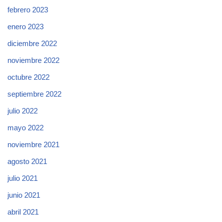
febrero 2023
enero 2023
diciembre 2022
noviembre 2022
octubre 2022
septiembre 2022
julio 2022
mayo 2022
noviembre 2021
agosto 2021
julio 2021
junio 2021
abril 2021