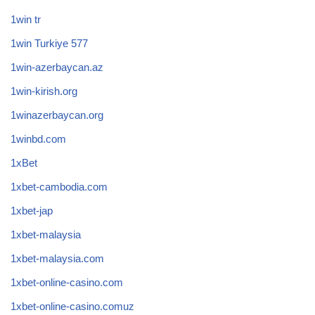
1win tr
1win Turkiye 577
1win-azerbaycan.az
1win-kirish.org
1winazerbaycan.org
1winbd.com
1xBet
1xbet-cambodia.com
1xbet-jap
1xbet-malaysia
1xbet-malaysia.com
1xbet-online-casino.com
1xbet-online-casino.comuz