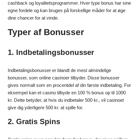
cashback og loyalitetsprogrammer. Hver type bonus har sine
egne fordele og kan bruges på forskellige måder for at øge
dine chancer for at vinde.
Typer af Bonusser
1. Indbetalingsbonusser
Indbetalingsbonusser er blandt de mest almindelige
bonusser, som online casinoer tilbyder. Disse bonusser
gives normalt som en procentdel af din første indbetaling. For
eksempel kan et casino tilbyde en 100 % bonus op til 1000
kr. Dette betyder, at hvis du indbetaler 500 kr., vil casinoet
give dig yderligere 500 kr. at spille for.
2. Gratis Spins