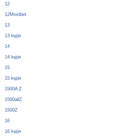
12
12Mostbet
13
13 Індія
14
14 Індія
15
15 Індія
1500A Z
1500allZ
1500Z
16
16 Індія