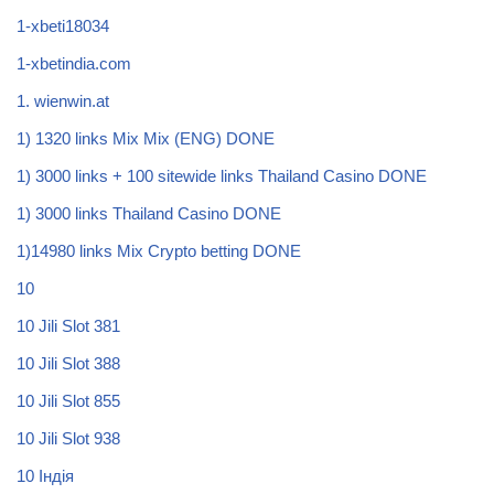
1-xbeti18034
1-xbetindia.com
1. wienwin.at
1) 1320 links Mix Mix (ENG) DONE
1) 3000 links + 100 sitewide links Thailand Casino DONE
1) 3000 links Thailand Casino DONE
1)14980 links Mix Crypto betting DONE
10
10 Jili Slot 381
10 Jili Slot 388
10 Jili Slot 855
10 Jili Slot 938
10 Індія