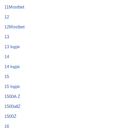
11Mostbet
12
12Mostbet
13
13 Індія
14
14 Індія
15
15 Індія
1500A Z
1500allZ
1500Z
16