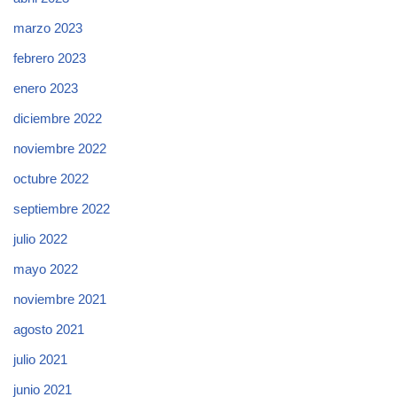
marzo 2023
febrero 2023
enero 2023
diciembre 2022
noviembre 2022
octubre 2022
septiembre 2022
julio 2022
mayo 2022
noviembre 2021
agosto 2021
julio 2021
junio 2021