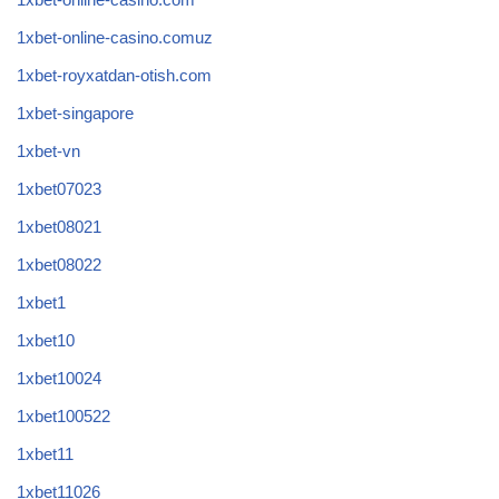
1xbet-online-casino.comuz
1xbet-royxatdan-otish.com
1xbet-singapore
1xbet-vn
1xbet07023
1xbet08021
1xbet08022
1xbet1
1xbet10
1xbet10024
1xbet100522
1xbet11
1xbet11026