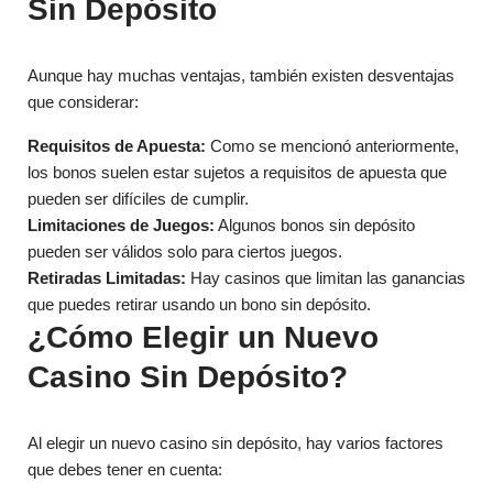
Sin Depósito
Aunque hay muchas ventajas, también existen desventajas
que considerar:
Requisitos de Apuesta:
Como se mencionó anteriormente,
los bonos suelen estar sujetos a requisitos de apuesta que
pueden ser difíciles de cumplir.
Limitaciones de Juegos:
Algunos bonos sin depósito
pueden ser válidos solo para ciertos juegos.
Retiradas Limitadas:
Hay casinos que limitan las ganancias
que puedes retirar usando un bono sin depósito.
¿Cómo Elegir un Nuevo
Casino Sin Depósito?
Al elegir un nuevo casino sin depósito, hay varios factores
que debes tener en cuenta: