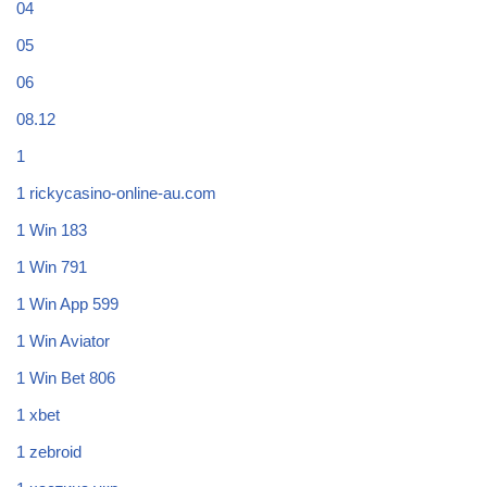
04
05
06
08.12
1
1 rickycasino-online-au.com
1 Win 183
1 Win 791
1 Win App 599
1 Win Aviator
1 Win Bet 806
1 xbet
1 zebroid