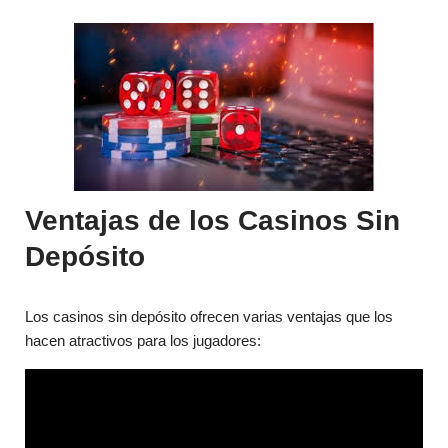
Ventajas de los Casinos Sin
Depósito
Los casinos sin depósito ofrecen varias ventajas que los
hacen atractivos para los jugadores: