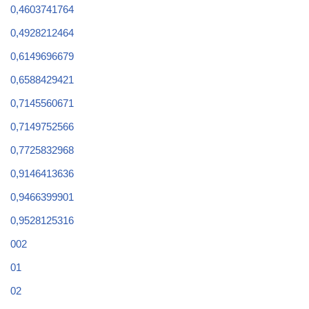
0,4603741764
0,4928212464
0,6149696679
0,6588429421
0,7145560671
0,7149752566
0,7725832968
0,9146413636
0,9466399901
0,9528125316
002
01
02