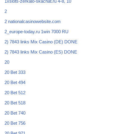
1xslots-zerkalo-skachat.ru 4-8, 10
2
2 nationalcasinowebsite.com
2_europe-today.ru 1win 7000 RU
2) 7843 links Mix Casino (DE) DONE
2) 7843 links Mix Casino (ES) DONE
20
20 Bet 333
20 Bet 494
20 Bet 512
20 Bet 518
20 Bet 740
20 Bet 756
20 Bet 971