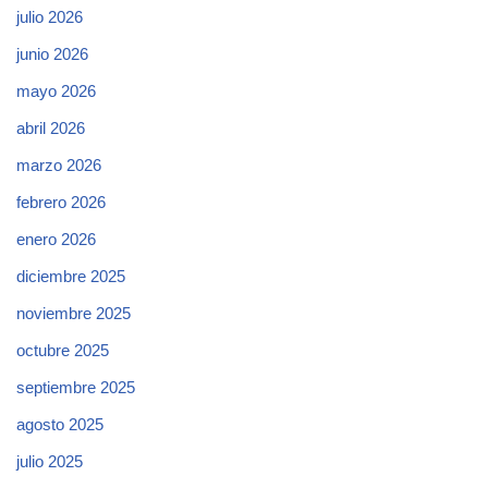
julio 2026
junio 2026
mayo 2026
abril 2026
marzo 2026
febrero 2026
enero 2026
diciembre 2025
noviembre 2025
octubre 2025
septiembre 2025
agosto 2025
julio 2025