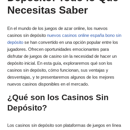
Necesitas Saber
En el mundo de los juegos de azar online, los nuevos
casinos sin depósito
nuevos casinos online españa bono sin
depósito
se han convertido en una opción popular entre los
jugadores. Ofrecen oportunidades emocionantes para
disfrutar de juegos de casino sin la necesidad de hacer un
depósito inicial. En esta guía, exploraremos qué son los
casinos sin depósito, cómo funcionan, sus ventajas y
desventajas, y te presentaremos algunos de los mejores
nuevos casinos disponibles en el mercado.
¿Qué son los Casinos Sin
Depósito?
Los casinos sin depósito son plataformas de juegos en línea