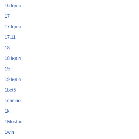
16 Індія
17
17 Індія
17.11
18
18 Індія
19
19 Індія
1bet5
1casino
1k
1Mostbet
1win