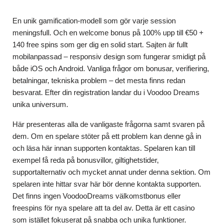
En unik gamification-modell som gör varje session
meningsfull. Och en welcome bonus på 100% upp till €50 +
140 free spins som ger dig en solid start. Sajten är fullt
mobilanpassad – responsiv design som fungerar smidigt på
både iOS och Android. Vanliga frågor om bonusar, verifiering,
betalningar, tekniska problem – det mesta finns redan
besvarat. Efter din registration landar du i Voodoo Dreams
unika universum.
Här presenteras alla de vanligaste frågorna samt svaren på
dem. Om en spelare stöter på ett problem kan denne gå in
och läsa här innan supporten kontaktas. Spelaren kan till
exempel få reda på bonusvillor, giltighetstider,
supportalternativ och mycket annat under denna sektion. Om
spelaren inte hittar svar här bör denne kontakta supporten.
Det finns ingen VoodooDreams välkomstbonus eller
freespins för nya spelare att ta del av. Detta är ett casino
som istället fokuserat på snabba och unika funktioner.