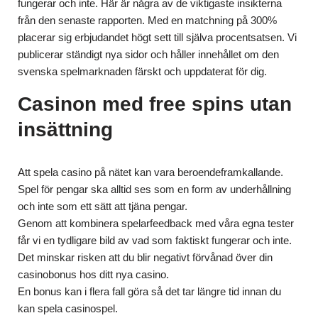
fungerar och inte. Här är några av de viktigaste insikterna
från den senaste rapporten. Med en matchning på 300%
placerar sig erbjudandet högt sett till själva procentsatsen. Vi
publicerar ständigt nya sidor och håller innehållet om den
svenska spelmarknaden färskt och uppdaterat för dig.
Casinon med free spins utan
insättning
Att spela casino på nätet kan vara beroendeframkallande.
Spel för pengar ska alltid ses som en form av underhållning
och inte som ett sätt att tjäna pengar.
Genom att kombinera spelarfeedback med våra egna tester
får vi en tydligare bild av vad som faktiskt fungerar och inte.
Det minskar risken att du blir negativt förvånad över din
casinobonus hos ditt nya casino.
En bonus kan i flera fall göra så det tar längre tid innan du
kan spela casinospel.