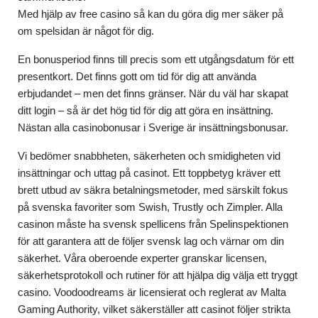
Med hjälp av free casino så kan du göra dig mer säker på
om spelsidan är något för dig.
En bonusperiod finns till precis som ett utgångsdatum för ett
presentkort. Det finns gott om tid för dig att använda
erbjudandet – men det finns gränser. När du väl har skapat
ditt login – så är det hög tid för dig att göra en insättning.
Nästan alla casinobonusar i Sverige är insättningsbonusar.
Vi bedömer snabbheten, säkerheten och smidigheten vid
insättningar och uttag på casinot. Ett toppbetyg kräver ett
brett utbud av säkra betalningsmetoder, med särskilt fokus
på svenska favoriter som Swish, Trustly och Zimpler. Alla
casinon måste ha svensk spellicens från Spelinspektionen
för att garantera att de följer svensk lag och värnar om din
säkerhet. Våra oberoende experter granskar licensen,
säkerhetsprotokoll och rutiner för att hjälpa dig välja ett tryggt
casino. Voodoodreams är licensierat och reglerat av Malta
Gaming Authority, vilket säkerställer att casinot följer strikta