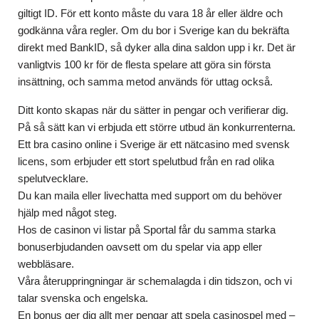
giltigt ID. För ett konto måste du vara 18 år eller äldre och
godkänna våra regler. Om du bor i Sverige kan du bekräfta
direkt med BankID, så dyker alla dina saldon upp i kr. Det är
vanligtvis 100 kr för de flesta spelare att göra sin första
insättning, och samma metod används för uttag också.
Ditt konto skapas när du sätter in pengar och verifierar dig.
På så sätt kan vi erbjuda ett större utbud än konkurrenterna.
Ett bra casino online i Sverige är ett nätcasino med svensk
licens, som erbjuder ett stort spelutbud från en rad olika
spelutvecklare.
Du kan maila eller livechatta med support om du behöver
hjälp med något steg.
Hos de casinon vi listar på Sportal får du samma starka
bonuserbjudanden oavsett om du spelar via app eller
webbläsare.
Våra återuppringningar är schemalagda i din tidszon, och vi
talar svenska och engelska.
En bonus ger dig allt mer pengar att spela casinospel med –