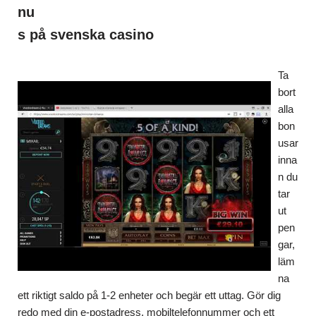
nu
s på svenska casino
Ta
bort
alla
bon
usar
inna
n du
tar
ut
pen
gar,
läm
na
ett riktigt saldo på 1-2 enheter och begär ett uttag. Gör dig
redo med din e-postadress, mobiltelefonnummer och ett