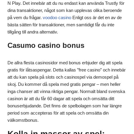
N Play. Det innebär att du nu endast kan använda Trustly för
dina transaktioner, något som kan upplevas olika beroende
på vem du frågar.
voodoo casino
Enligt oss är det en av de
bästa sätten för transaktioner, men samtidigt får du inte
tillgång till andra alternativ.
Casumo casino bonus
De allra flesta casinosidor med bonus erbjuder dig att spela
gratis för låtsaspengar. Detta kallas ”free casino” och innebär
att du kan spela på slots och casinospel via demospel på
skoj. Du kommer då spela med gratis pengar – men heller
inga chanser att vinna riktiga pengar. Normalt bland svenska
casinon är att du får 60 dagar att spela och omsätta ditt
bonuserbjudande. Det finns de spelbolagen som har längre
period som accepteras för att spela och omsätta din
välkomstbonus.
Kolla in massor av spel: