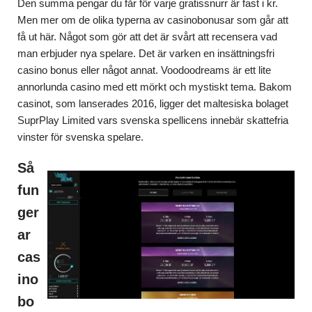
Den summa pengar du får för varje gratissnurr är fast i kr.
Men mer om de olika typerna av casinobonusar som går att
få ut här. Något som gör att det är svårt att recensera vad
man erbjuder nya spelare. Det är varken en insättningsfri
casino bonus eller något annat. Voodoodreams är ett lite
annorlunda casino med ett mörkt och mystiskt tema. Bakom
casinot, som lanserades 2016, ligger det maltesiska bolaget
SuprPlay Limited vars svenska spellicens innebär skattefria
vinster för svenska spelare.
Så
fun
ger
ar
cas
ino
bo