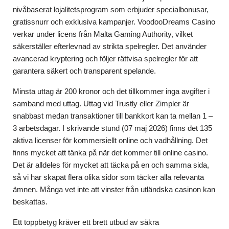
nivåbaserat lojalitetsprogram som erbjuder specialbonusar,
gratissnurr och exklusiva kampanjer. VoodooDreams Casino
verkar under licens från Malta Gaming Authority, vilket
säkerställer efterlevnad av strikta spelregler. Det använder
avancerad kryptering och följer rättvisa spelregler för att
garantera säkert och transparent spelande.
Minsta uttag är 200 kronor och det tillkommer inga avgifter i
samband med uttag. Uttag vid Trustly eller Zimpler är
snabbast medan transaktioner till bankkort kan ta mellan 1 –
3 arbetsdagar. I skrivande stund (07 maj 2026) finns det 135
aktiva licenser för kommersiellt online och vadhållning. Det
finns mycket att tänka på när det kommer till online casino.
Det är alldeles för mycket att täcka på en och samma sida,
så vi har skapat flera olika sidor som täcker alla relevanta
ämnen. Många vet inte att vinster från utländska casinon kan
beskattas.
Ett toppbetyg kräver ett brett utbud av säkra