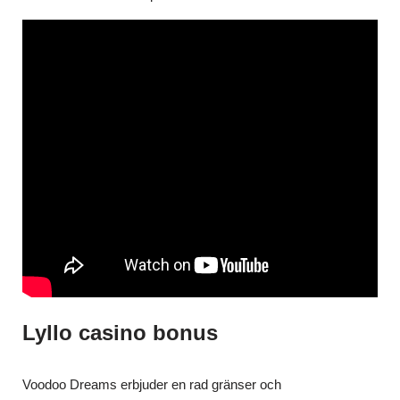
Lyllo casino bonus
Voodoo Dreams erbjuder en rad gränser och