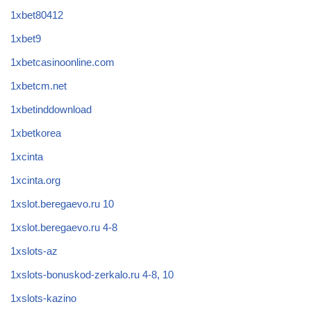
1xbet80412
1xbet9
1xbetcasinoonline.com
1xbetcm.net
1xbetinddownload
1xbetkorea
1xcinta
1xcinta.org
1xslot.beregaevo.ru 10
1xslot.beregaevo.ru 4-8
1xslots-az
1xslots-bonuskod-zerkalo.ru 4-8, 10
1xslots-kazino