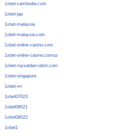
1xbet-cambodia.com
1xbet-jap
1xbet-malaysia
1xbet-malaysia.com
1xbet-online-casino.com
1xbet-online-casino.comuz
1xbet-royxatdan-otish.com
1xbet-singapore
1xbet-vn
1xbet07023
1xbet08021
1xbet08022
1xbet1