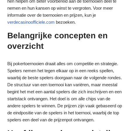
hen helpen om beter voorbereid aan de toernooien deel te
nemen en hun kansen op winst te vergroten. Voor meer
informatie over de toernooien en prijzen, kun je
verdecasinoofficiele.com
bezoeken.
Belangrijke concepten en
overzicht
Bij pokertoernooien draait alles om competitie en strategie.
Spelers nemen het tegen elkaar op in een reeks spellen,
waarbij de beste spelers doorgaan naar de volgende rondes.
De structuur van een toernooi kan variëren, maar meestal
begint het met een aantal spelers die zich inschrijven en een
startstack ontvangen. Het doel is om alle chips van de
andere spelers te winnen. De prijzen zijn vaak gebaseerd op
de eindpositie van de spelers in het toernooi, waarbij de top
spelers een deel van de prijzenpot ontvangen.