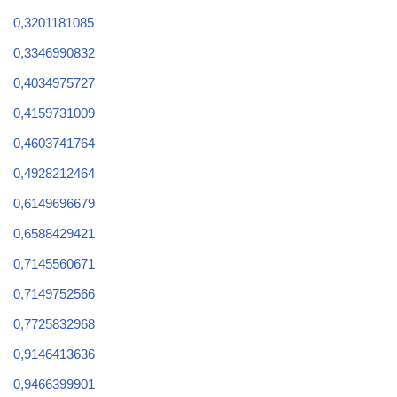
0,3201181085
0,3346990832
0,4034975727
0,4159731009
0,4603741764
0,4928212464
0,6149696679
0,6588429421
0,7145560671
0,7149752566
0,7725832968
0,9146413636
0,9466399901