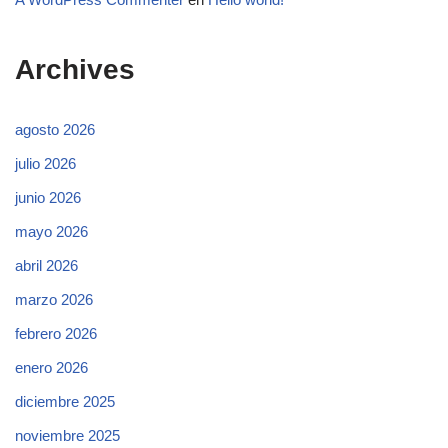
Archives
agosto 2026
julio 2026
junio 2026
mayo 2026
abril 2026
marzo 2026
febrero 2026
enero 2026
diciembre 2025
noviembre 2025