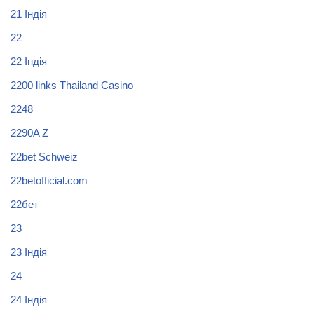
21 Індія
22
22 Індія
2200 links Thailand Casino
2248
2290A Z
22bet Schweiz
22betofficial.com
22бет
23
23 Індія
24
24 Індія