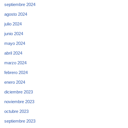
septiembre 2024
agosto 2024
julio 2024
junio 2024
mayo 2024
abril 2024
marzo 2024
febrero 2024
enero 2024
diciembre 2023
noviembre 2023
octubre 2023
septiembre 2023