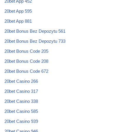
20bet App 452
20bet App 595
20bet App 881
20bet Bonus Bez Depozytu 561
20bet Bonus Bez Depozytu 733
20bet Bonus Code 205
20bet Bonus Code 208
20bet Bonus Code 672
20bet Casino 266
20bet Casino 317
20bet Casino 338
20bet Casino 585
20bet Casino 939
20bet Casino 946