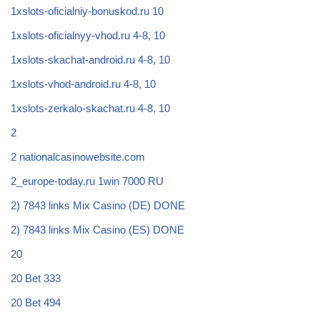
1xslots-oficialniy-bonuskod.ru 10
1xslots-oficialnyy-vhod.ru 4-8, 10
1xslots-skachat-android.ru 4-8, 10
1xslots-vhod-android.ru 4-8, 10
1xslots-zerkalo-skachat.ru 4-8, 10
2
2 nationalcasinowebsite.com
2_europe-today.ru 1win 7000 RU
2) 7843 links Mix Casino (DE) DONE
2) 7843 links Mix Casino (ES) DONE
20
20 Bet 333
20 Bet 494