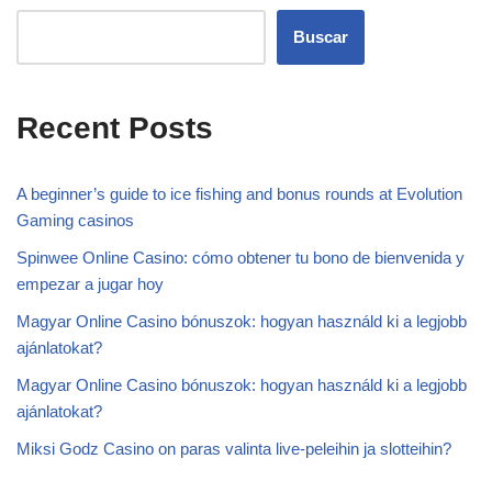
Buscar
Recent Posts
A beginner’s guide to ice fishing and bonus rounds at Evolution
Gaming casinos
Spinwee Online Casino: cómo obtener tu bono de bienvenida y
empezar a jugar hoy
Magyar Online Casino bónuszok: hogyan használd ki a legjobb
ajánlatokat?
Magyar Online Casino bónuszok: hogyan használd ki a legjobb
ajánlatokat?
Miksi Godz Casino on paras valinta live-peleihin ja slotteihin?