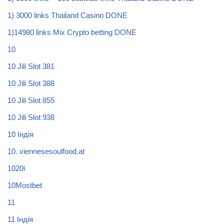
1) 3000 links Thailand Casino DONE
1)14980 links Mix Crypto betting DONE
10
10 Jili Slot 381
10 Jili Slot 388
10 Jili Slot 855
10 Jili Slot 938
10 Індія
10. viennesesoulfood.at
1020i
10Mostbet
11
11 Індія