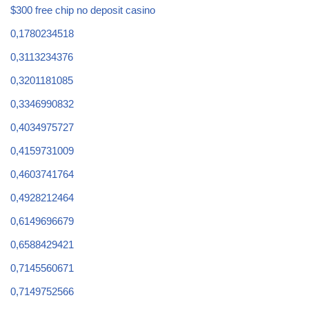
$300 free chip no deposit casino
0,1780234518
0,3113234376
0,3201181085
0,3346990832
0,4034975727
0,4159731009
0,4603741764
0,4928212464
0,6149696679
0,6588429421
0,7145560671
0,7149752566