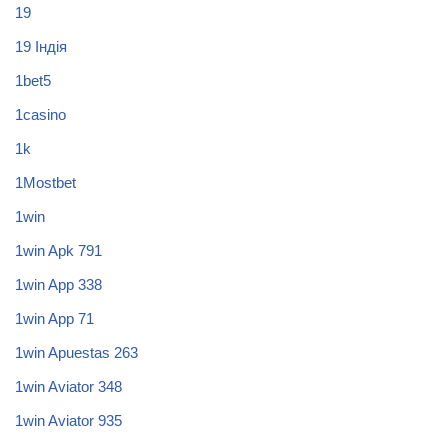
19
19 Індія
1bet5
1casino
1k
1Mostbet
1win
1win Apk 791
1win App 338
1win App 71
1win Apuestas 263
1win Aviator 348
1win Aviator 935