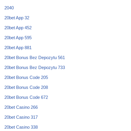
2040
20bet App 32
20bet App 452
20bet App 595
20bet App 881
20bet Bonus Bez Depozytu 561
20bet Bonus Bez Depozytu 733
20bet Bonus Code 205
20bet Bonus Code 208
20bet Bonus Code 672
20bet Casino 266
20bet Casino 317
20bet Casino 338