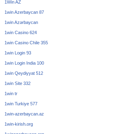
1Win AZ
1win Azerbaycan 87
1win Azərbaycan
1win Casino 624
1win Casino Chile 355
1win Login 93
1win Login India 100
1win Qeydiyyat 512
1win Site 332
1win tr
1win Turkiye 577
1win-azerbaycan.az
1win-kirish.org