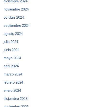
diciembre 2024
noviembre 2024
octubre 2024
septiembre 2024
agosto 2024
julio 2024
junio 2024
mayo 2024
abril 2024
marzo 2024
febrero 2024
enero 2024
diciembre 2023
noviembre 2023