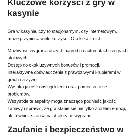
Kluczowe korzyści z gry w
kasynie
Gra w kasynie, czy to stacjonarnym, czy internetowym,
może przynieść wiele korzyści. Oto kilka z nich:
Możliwość wygrania dużych nagród na automatach i w grach
stołowych.
Dostęp do ekskluzywnych bonusów i promocji.
Interaktywne doświadczenia z prawdziwymi krupierami w
grach na żywo.
Wysoka jakość obsługi klienta oraz pomoc w razie
problemów.
Wszystkie te aspekty mogą znacząco podnieść jakość
zabawy i sprawić, że gra stanie się nie tylko źródłem emocji,
ale również szansą na atrakcyjne wygrane.
Zaufanie i bezpieczeństwo w