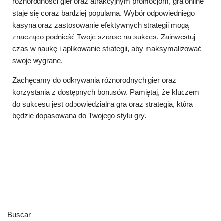
różnorodności gier oraz atrakcyjnym promocjom, gra online
staje się coraz bardziej popularna. Wybór odpowiedniego
kasyna oraz zastosowanie efektywnych strategii mogą
znacząco podnieść Twoje szanse na sukces. Zainwestuj
czas w naukę i aplikowanie strategii, aby maksymalizować
swoje wygrane.
Zachęcamy do odkrywania różnorodnych gier oraz
korzystania z dostępnych bonusów. Pamiętaj, że kluczem
do sukcesu jest odpowiedzialna gra oraz strategia, która
będzie dopasowana do Twojego stylu gry.
Buscar