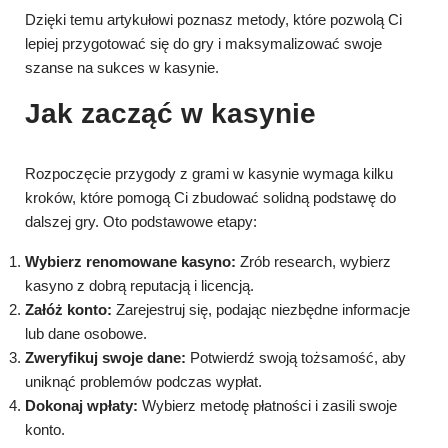
Dzięki temu artykułowi poznasz metody, które pozwolą Ci
lepiej przygotować się do gry i maksymalizować swoje
szanse na sukces w kasynie.
Jak zacząć w kasynie
Rozpoczęcie przygody z grami w kasynie wymaga kilku
kroków, które pomogą Ci zbudować solidną podstawę do
dalszej gry. Oto podstawowe etapy:
Wybierz renomowane kasyno:
Zrób research, wybierz
kasyno z dobrą reputacją i licencją.
Załóż konto:
Zarejestruj się, podając niezbędne informacje
lub dane osobowe.
Zweryfikuj swoje dane:
Potwierdź swoją tożsamość, aby
uniknąć problemów podczas wypłat.
Dokonaj wpłaty:
Wybierz metodę płatności i zasili swoje
konto.