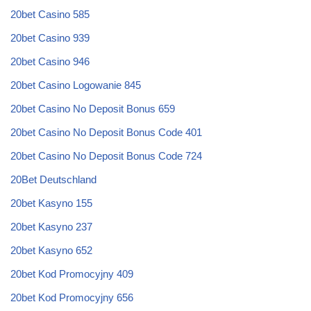
20bet Casino 585
20bet Casino 939
20bet Casino 946
20bet Casino Logowanie 845
20bet Casino No Deposit Bonus 659
20bet Casino No Deposit Bonus Code 401
20bet Casino No Deposit Bonus Code 724
20Bet Deutschland
20bet Kasyno 155
20bet Kasyno 237
20bet Kasyno 652
20bet Kod Promocyjny 409
20bet Kod Promocyjny 656