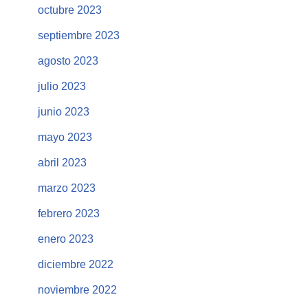
octubre 2023
septiembre 2023
agosto 2023
julio 2023
junio 2023
mayo 2023
abril 2023
marzo 2023
febrero 2023
enero 2023
diciembre 2022
noviembre 2022