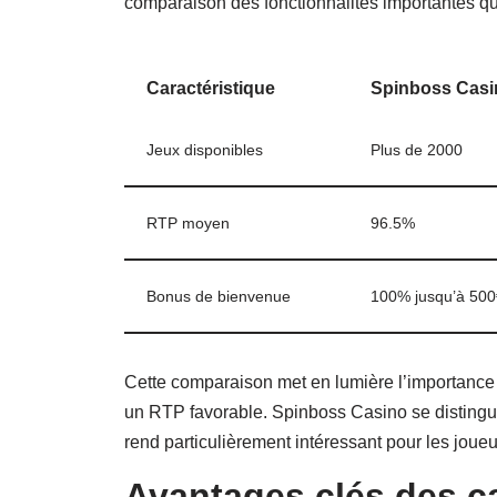
comparaison des fonctionnalités importantes q
Caractéristique
Spinboss Casi
Jeux disponibles
Plus de 2000
RTP moyen
96.5%
Bonus de bienvenue
100% jusqu’à 500
Cette comparaison met en lumière l’importance d
un RTP favorable. Spinboss Casino se distingue 
rend particulièrement intéressant pour les joueu
Avantages clés des c