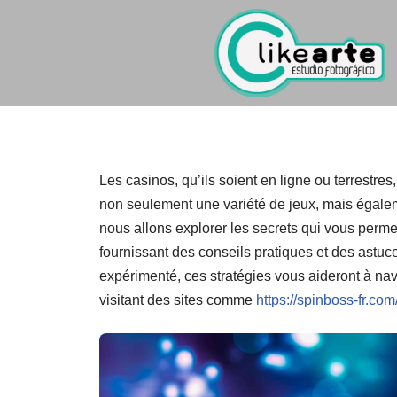
Ir
al
contenido
Les casinos, qu’ils soient en ligne ou terrestres
non seulement une variété de jeux, mais égaleme
nous allons explorer les secrets qui vous perm
fournissant des conseils pratiques et des astu
expérimenté, ces stratégies vous aideront à na
visitant des sites comme
https://spinboss-fr.com