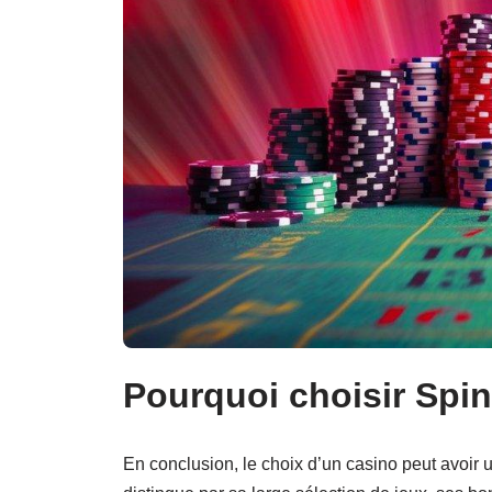
Pourquoi choisir Spi
En conclusion, le choix d’un casino peut avoir u