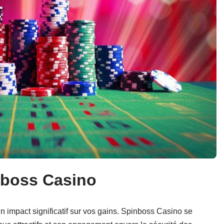
nboss Casino
n impact significatif sur vos gains. Spinboss Casino se