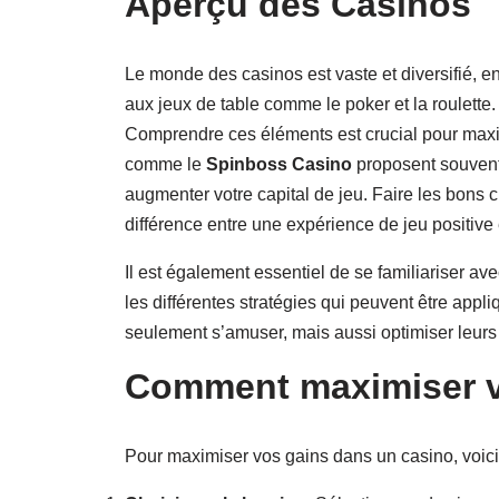
Aperçu des Casinos
Le monde des casinos est vaste et diversifié, 
aux jeux de table comme le poker et la roulette.
Comprendre ces éléments est crucial pour maxi
comme le
Spinboss Casino
proposent souvent 
augmenter votre capital de jeu. Faire les bons ch
différence entre une expérience de jeu positive e
Il est également essentiel de se familiariser av
les différentes stratégies qui peuvent être app
seulement s’amuser, mais aussi optimiser leurs
Comment maximiser v
Pour maximiser vos gains dans un casino, voici