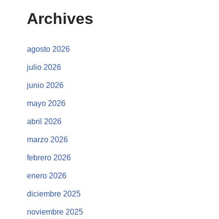
Archives
agosto 2026
julio 2026
junio 2026
mayo 2026
abril 2026
marzo 2026
febrero 2026
enero 2026
diciembre 2025
noviembre 2025