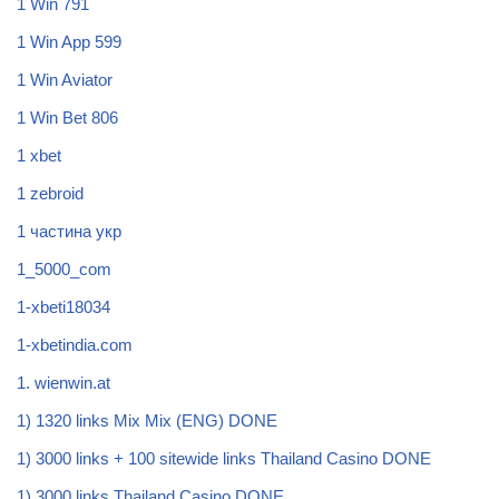
1 Win 791
1 Win App 599
1 Win Aviator
1 Win Bet 806
1 xbet
1 zebroid
1 частина укр
1_5000_com
1-xbeti18034
1-xbetindia.com
1. wienwin.at
1) 1320 links Mix Mix (ENG) DONE
1) 3000 links + 100 sitewide links Thailand Casino DONE
1) 3000 links Thailand Casino DONE