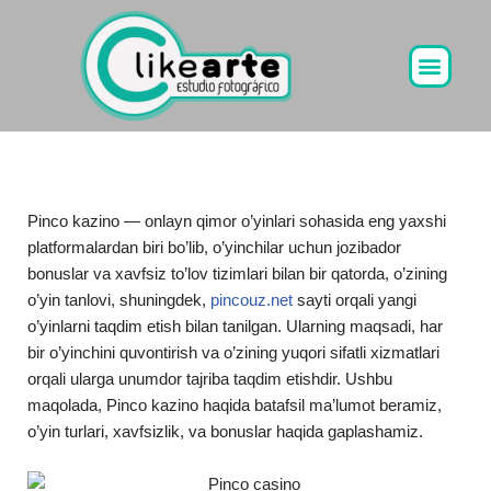
Ir
al
contenido
Pinco kazino — onlayn qimor o’yinlari sohasida eng yaxshi
platformalardan biri bo’lib, o’yinchilar uchun jozibador
bonuslar va xavfsiz to’lov tizimlari bilan bir qatorda, o’zining
o’yin tanlovi, shuningdek,
pincouz.net
sayti orqali yangi
o’yinlarni taqdim etish bilan tanilgan. Ularning maqsadi, har
bir o’yinchini quvontirish va o’zining yuqori sifatli xizmatlari
orqali ularga unumdor tajriba taqdim etishdir. Ushbu
maqolada, Pinco kazino haqida batafsil ma’lumot beramiz,
o’yin turlari, xavfsizlik, va bonuslar haqida gaplashamiz.