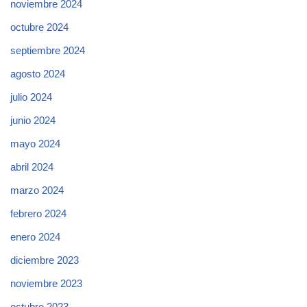
noviembre 2024
octubre 2024
septiembre 2024
agosto 2024
julio 2024
junio 2024
mayo 2024
abril 2024
marzo 2024
febrero 2024
enero 2024
diciembre 2023
noviembre 2023
octubre 2023