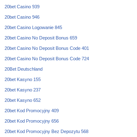
20bet Casino 939
20bet Casino 946
20bet Casino Logowanie 845
20bet Casino No Deposit Bonus 659
20bet Casino No Deposit Bonus Code 401
20bet Casino No Deposit Bonus Code 724
20Bet Deutschland
20bet Kasyno 155
20bet Kasyno 237
20bet Kasyno 652
20bet Kod Promocyjny 409
20bet Kod Promocyjny 656
20bet Kod Promocyjny Bez Depozytu 568