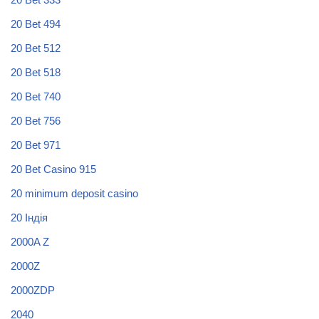
20 Bet 494
20 Bet 512
20 Bet 518
20 Bet 740
20 Bet 756
20 Bet 971
20 Bet Casino 915
20 minimum deposit casino
20 Індія
2000A Z
2000Z
2000ZDP
2040