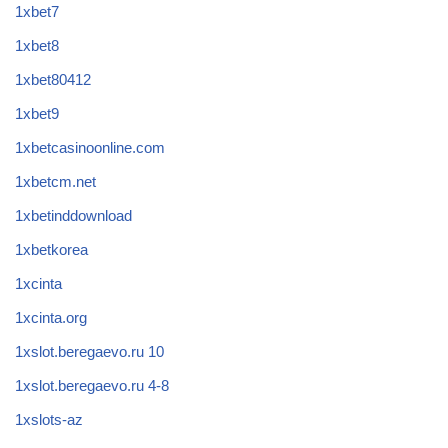
1xbet7
1xbet8
1xbet80412
1xbet9
1xbetcasinoonline.com
1xbetcm.net
1xbetinddownload
1xbetkorea
1xcinta
1xcinta.org
1xslot.beregaevo.ru 10
1xslot.beregaevo.ru 4-8
1xslots-az