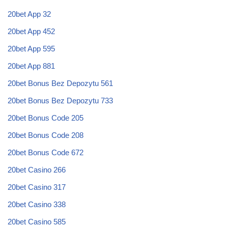
20bet App 32
20bet App 452
20bet App 595
20bet App 881
20bet Bonus Bez Depozytu 561
20bet Bonus Bez Depozytu 733
20bet Bonus Code 205
20bet Bonus Code 208
20bet Bonus Code 672
20bet Casino 266
20bet Casino 317
20bet Casino 338
20bet Casino 585