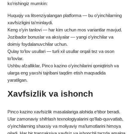
ko’rishingiz mumkin:
Huquqiy va litsenziyalangan platforma — bu o’yinchilarning
xavfsizligini ta’minlaydi.
Keng o’yin tanlovi — har kim uchun mos variantlar mavjud.
Jozibador bonuslar va aksiyalar — yangi o’yinchilar va
doimiy foydalanuvchilar uchun.
Qulay to’lov usullari — turli xil usullar orqali tez va oson
to’lovlar.
Ushbu afzalliklar, Pinco kazino o’yinchilarini qoniqtirish va
ularga eng yaxshi tajribani taqdim etish maqsadida
yaratilgan.
Xavfsizlik va ishonch
Pinco kazino xavfsizlik masalalariga alohida e’tibor beradi.
Ular zamonaviy shifrlash texnologiyalarini qo’llab-quvvatlab,
o’yinchilarning shaxsiy va moliyaviy ma’lumotlarini himoya
qiladi. Har bir tranzaksiya xavfsiz va ishonchli tarzda amalga