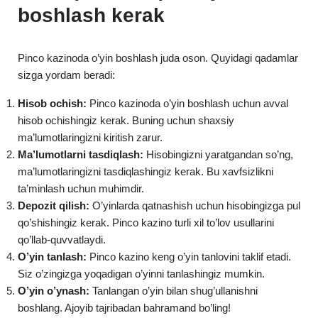
boshlash kerak
Pinco kazinoda o’yin boshlash juda oson. Quyidagi qadamlar
sizga yordam beradi:
Hisob ochish:
Pinco kazinoda o’yin boshlash uchun avval
hisob ochishingiz kerak. Buning uchun shaxsiy
ma’lumotlaringizni kiritish zarur.
Ma’lumotlarni tasdiqlash:
Hisobingizni yaratgandan so’ng,
ma’lumotlaringizni tasdiqlashingiz kerak. Bu xavfsizlikni
ta’minlash uchun muhimdir.
Depozit qilish:
O’yinlarda qatnashish uchun hisobingizga pul
qo’shishingiz kerak. Pinco kazino turli xil to’lov usullarini
qo’llab-quvvatlaydi.
O’yin tanlash:
Pinco kazino keng o’yin tanlovini taklif etadi.
Siz o’zingizga yoqadigan o’yinni tanlashingiz mumkin.
O’yin o’ynash:
Tanlangan o’yin bilan shug’ullanishni
boshlang. Ajoyib tajribadan bahramand bo’ling!