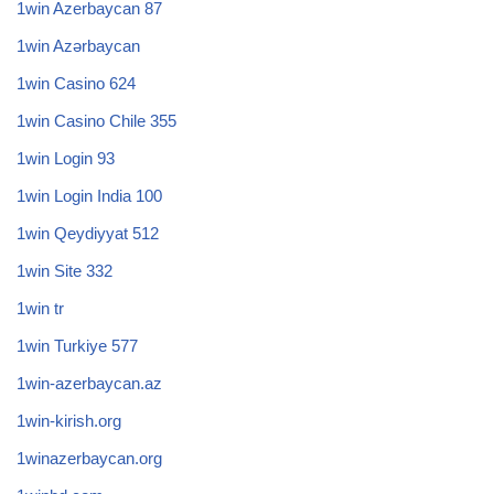
1win Azerbaycan 87
1win Azərbaycan
1win Casino 624
1win Casino Chile 355
1win Login 93
1win Login India 100
1win Qeydiyyat 512
1win Site 332
1win tr
1win Turkiye 577
1win-azerbaycan.az
1win-kirish.org
1winazerbaycan.org