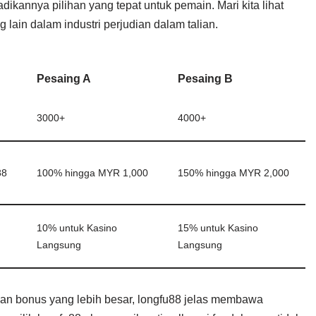
ikannya pilihan yang tepat untuk pemain. Mari kita lihat
lain dalam industri perjudian dalam talian.
Pesaing A
Pesaing B
3000+
4000+
88
100% hingga MYR 1,000
150% hingga MYR 2,000
10% untuk Kasino
15% untuk Kasino
Langsung
Langsung
an bonus yang lebih besar, longfu88 jelas membawa