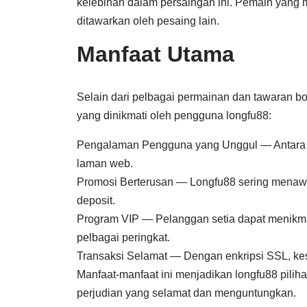
kelebihan dalam persaingan ini. Pemain yang 
ditawarkan oleh pesaing lain.
Manfaat Utama
Selain dari pelbagai permainan dan tawaran b
yang dinikmati oleh pengguna longfu88:
Pengalaman Pengguna yang Unggul — Antara
laman web.
Promosi Berterusan — Longfu88 sering menawa
deposit.
Program VIP — Pelanggan setia dapat menikma
pelbagai peringkat.
Transaksi Selamat — Dengan enkripsi SSL, ke
Manfaat-manfaat ini menjadikan longfu88 pili
perjudian yang selamat dan menguntungkan.