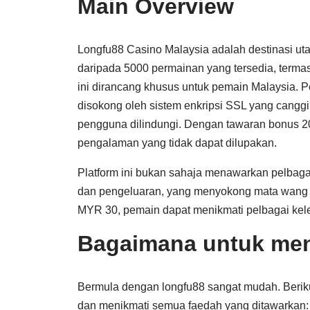
Main Overview
Longfu88 Casino Malaysia adalah destinasi uta
daripada 5000 permainan yang tersedia, termas
ini dirancang khusus untuk pemain Malaysia. 
disokong oleh sistem enkripsi SSL yang cangg
pengguna dilindungi. Dengan tawaran bonus 2
pengalaman yang tidak dapat dilupakan.
Platform ini bukan sahaja menawarkan pelbaga
dan pengeluaran, yang menyokong mata wang 
MYR 30, pemain dapat menikmati pelbagai kel
Bagaimana untuk men
Bermula dengan longfu88 sangat mudah. Berikut
dan menikmati semua faedah yang ditawarkan: