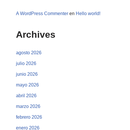
A WordPress Commenter
en
Hello world!
Archives
agosto 2026
julio 2026
junio 2026
mayo 2026
abril 2026
marzo 2026
febrero 2026
enero 2026