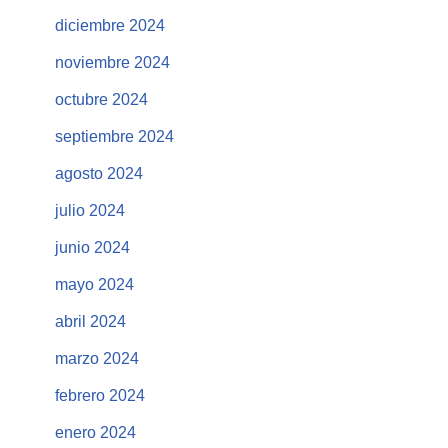
diciembre 2024
noviembre 2024
octubre 2024
septiembre 2024
agosto 2024
julio 2024
junio 2024
mayo 2024
abril 2024
marzo 2024
febrero 2024
enero 2024