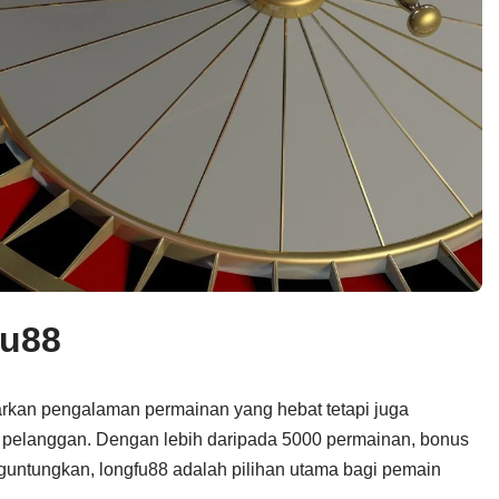
fu88
rkan pengalaman permainan yang hebat tetapi juga
 pelanggan. Dengan lebih daripada 5000 permainan, bonus
untungkan, longfu88 adalah pilihan utama bagi pemain