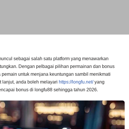
 muncul sebagai salah satu platform yang menawarkan
ungkan. Dengan pelbagai pilihan permainan dan bonus
a pemain untuk menjana keuntungan sambil menikmati
lanjut, anda boleh melayari
https://longfu.net/
yang
ncapai bonus di longfu88 sehingga tahun 2026.