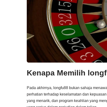
Kenapa Memilih long
Pada akhirnya, longfu88 bukan sahaja menawa
perhatian terhadap keselamatan dan kepuasan
yang menarik, dan program keahlian yang meng