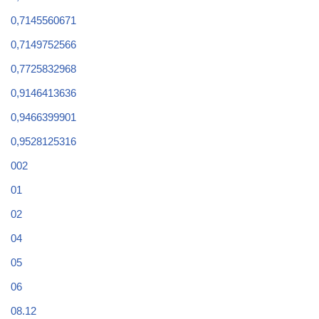
0,7145560671
0,7149752566
0,7725832968
0,9146413636
0,9466399901
0,9528125316
002
01
02
04
05
06
08.12