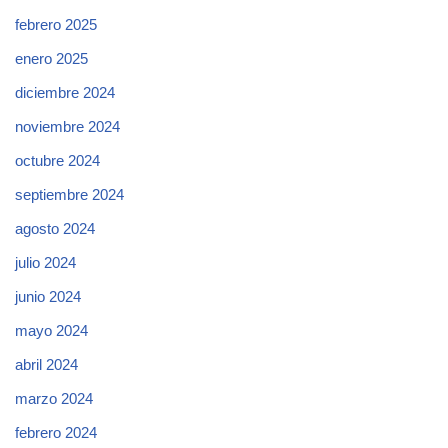
febrero 2025
enero 2025
diciembre 2024
noviembre 2024
octubre 2024
septiembre 2024
agosto 2024
julio 2024
junio 2024
mayo 2024
abril 2024
marzo 2024
febrero 2024