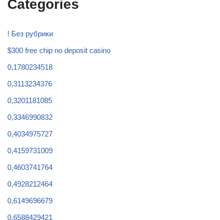
Categories
! Без рубрики
$300 free chip no deposit casino
0,1780234518
0,3113234376
0,3201181085
0,3346990832
0,4034975727
0,4159731009
0,4603741764
0,4928212464
0,6149696679
0,6588429421