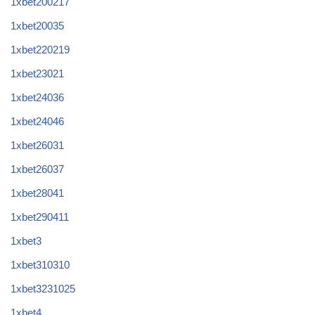
1xbet200217
1xbet20035
1xbet220219
1xbet23021
1xbet24036
1xbet24046
1xbet26031
1xbet26037
1xbet28041
1xbet290411
1xbet3
1xbet310310
1xbet3231025
1xbet4