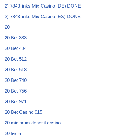
2) 7843 links Mix Casino (DE) DONE
2) 7843 links Mix Casino (ES) DONE
20
20 Bet 333
20 Bet 494
20 Bet 512
20 Bet 518
20 Bet 740
20 Bet 756
20 Bet 971
20 Bet Casino 915
20 minimum deposit casino
20 Індія