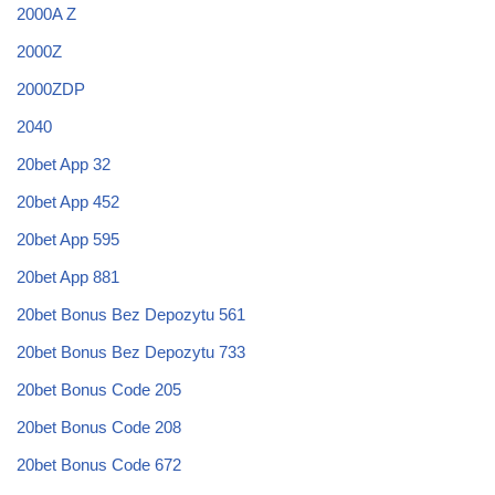
2000A Z
2000Z
2000ZDP
2040
20bet App 32
20bet App 452
20bet App 595
20bet App 881
20bet Bonus Bez Depozytu 561
20bet Bonus Bez Depozytu 733
20bet Bonus Code 205
20bet Bonus Code 208
20bet Bonus Code 672