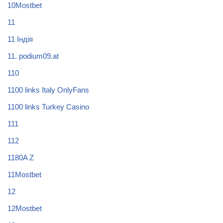
10Mostbet
11
11 Індія
11. podium09.at
110
1100 links Italy OnlyFans
1100 links Turkey Casino
111
112
1180A Z
11Mostbet
12
12Mostbet