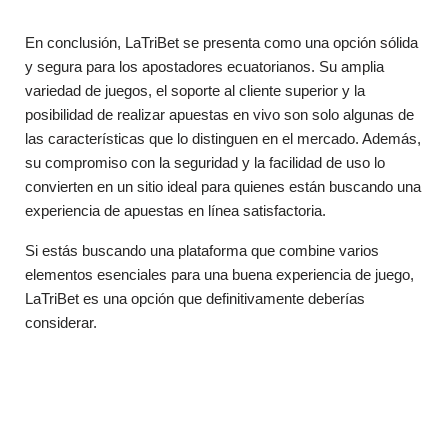
En conclusión, LaTriBet se presenta como una opción sólida
y segura para los apostadores ecuatorianos. Su amplia
variedad de juegos, el soporte al cliente superior y la
posibilidad de realizar apuestas en vivo son solo algunas de
las características que lo distinguen en el mercado. Además,
su compromiso con la seguridad y la facilidad de uso lo
convierten en un sitio ideal para quienes están buscando una
experiencia de apuestas en línea satisfactoria.
Si estás buscando una plataforma que combine varios
elementos esenciales para una buena experiencia de juego,
LaTriBet es una opción que definitivamente deberías
considerar.