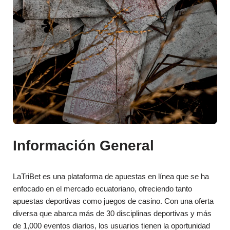
Información General
LaTriBet es una plataforma de apuestas en línea que se ha
enfocado en el mercado ecuatoriano, ofreciendo tanto
apuestas deportivas como juegos de casino. Con una oferta
diversa que abarca más de 30 disciplinas deportivas y más
de 1,000 eventos diarios, los usuarios tienen la oportunidad