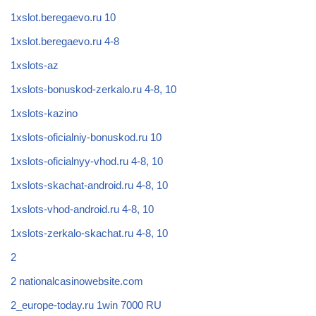
1xslot.beregaevo.ru 10
1xslot.beregaevo.ru 4-8
1xslots-az
1xslots-bonuskod-zerkalo.ru 4-8, 10
1xslots-kazino
1xslots-oficialniy-bonuskod.ru 10
1xslots-oficialnyy-vhod.ru 4-8, 10
1xslots-skachat-android.ru 4-8, 10
1xslots-vhod-android.ru 4-8, 10
1xslots-zerkalo-skachat.ru 4-8, 10
2
2 nationalcasinowebsite.com
2_europe-today.ru 1win 7000 RU