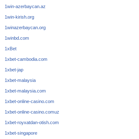
1win-azerbaycan.az
1win-kirish.org
1winazerbaycan.org
1winbd.com
1xBet
1xbet-cambodia.com
1xbet-jap
1xbet-malaysia
1xbet-malaysia.com
1xbet-online-casino.com
1xbet-online-casino.comuz
1xbet-royxatdan-otish.com
1xbet-singapore