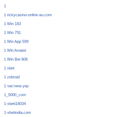
1
1 rickycasino-online-au.com
1 Win 183
1 Win 791
1 Win App 599
1 Win Aviator
1 Win Bet 806
1 xbet
1 zebroid
1 частина укр
1_5000_com
1-xbeti18034
1-xbetindia.com