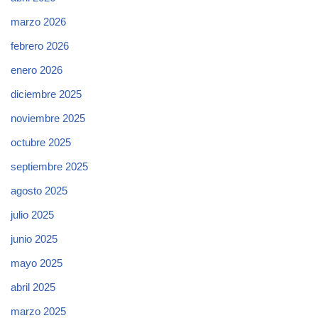
marzo 2026
febrero 2026
enero 2026
diciembre 2025
noviembre 2025
octubre 2025
septiembre 2025
agosto 2025
julio 2025
junio 2025
mayo 2025
abril 2025
marzo 2025