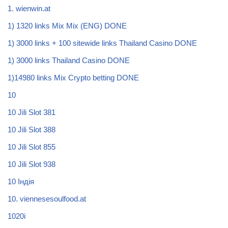
1. wienwin.at
1) 1320 links Mix Mix (ENG) DONE
1) 3000 links + 100 sitewide links Thailand Casino DONE
1) 3000 links Thailand Casino DONE
1)14980 links Mix Crypto betting DONE
10
10 Jili Slot 381
10 Jili Slot 388
10 Jili Slot 855
10 Jili Slot 938
10 Індія
10. viennesesoulfood.at
1020i