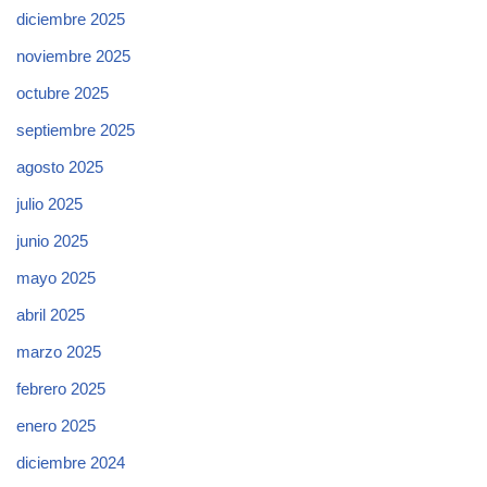
diciembre 2025
noviembre 2025
octubre 2025
septiembre 2025
agosto 2025
julio 2025
junio 2025
mayo 2025
abril 2025
marzo 2025
febrero 2025
enero 2025
diciembre 2024