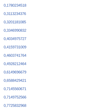
0,1780234518
0,3113234376
0,3201181085
0,3346990832
0,4034975727
0,4159731009
0,4603741764
0,4928212464
0,6149696679
0,6588429421
0,7145560671
0,7149752566
0,7725832968