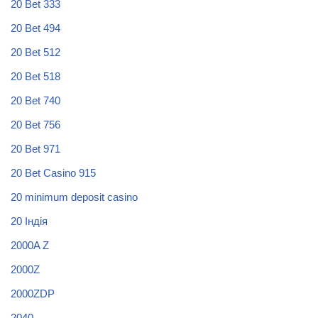
20 Bet 333
20 Bet 494
20 Bet 512
20 Bet 518
20 Bet 740
20 Bet 756
20 Bet 971
20 Bet Casino 915
20 minimum deposit casino
20 Індія
2000A Z
2000Z
2000ZDP
2040