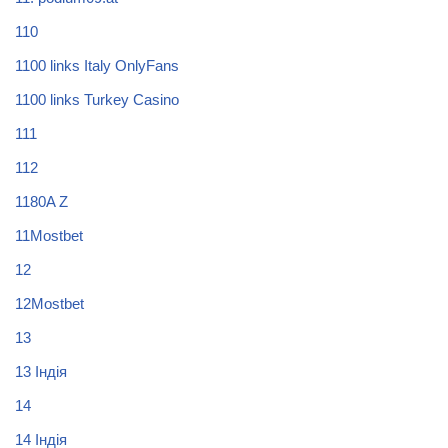
110
1100 links Italy OnlyFans
1100 links Turkey Casino
111
112
1180A Z
11Mostbet
12
12Mostbet
13
13 Індія
14
14 Індія