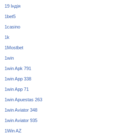
19 Індія
1bet5
1casino
1k
1Mostbet
1win
1win Apk 791
1win App 338
1win App 71
1win Apuestas 263
1win Aviator 348
1win Aviator 935
1Win AZ