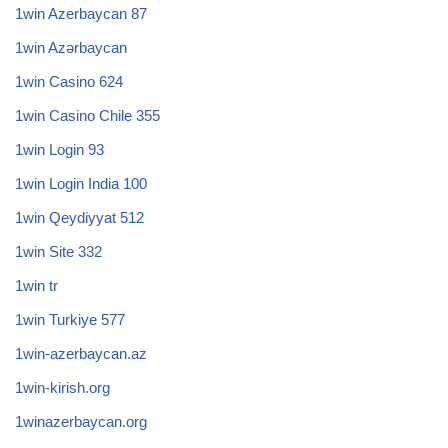
1win Azerbaycan 87
1win Azərbaycan
1win Casino 624
1win Casino Chile 355
1win Login 93
1win Login India 100
1win Qeydiyyat 512
1win Site 332
1win tr
1win Turkiye 577
1win-azerbaycan.az
1win-kirish.org
1winazerbaycan.org