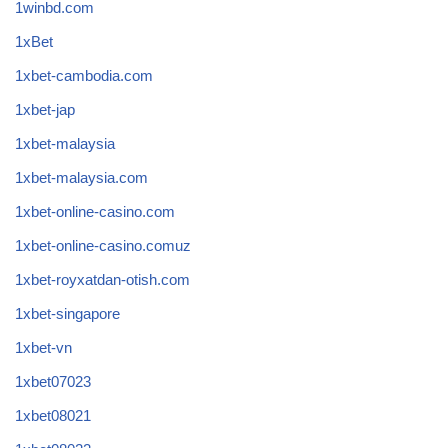
1winbd.com
1xBet
1xbet-cambodia.com
1xbet-jap
1xbet-malaysia
1xbet-malaysia.com
1xbet-online-casino.com
1xbet-online-casino.comuz
1xbet-royxatdan-otish.com
1xbet-singapore
1xbet-vn
1xbet07023
1xbet08021