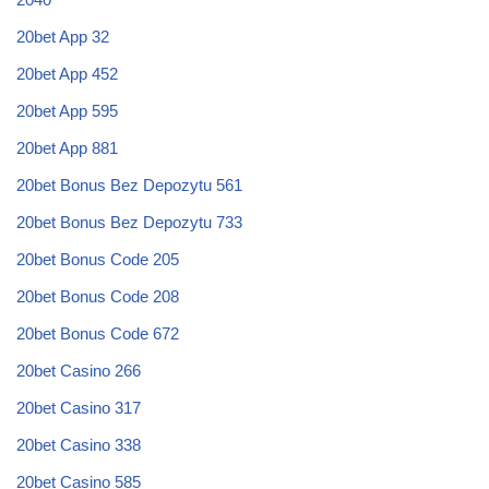
20bet App 32
20bet App 452
20bet App 595
20bet App 881
20bet Bonus Bez Depozytu 561
20bet Bonus Bez Depozytu 733
20bet Bonus Code 205
20bet Bonus Code 208
20bet Bonus Code 672
20bet Casino 266
20bet Casino 317
20bet Casino 338
20bet Casino 585