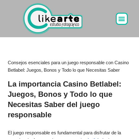
Ir
al
contenido
Consejos esenciales para un juego responsable con Casino
Betlabel: Juegos, Bonos y Todo lo que Necesitas Saber
La importancia Casino Betlabel:
Juegos, Bonos y Todo lo que
Necesitas Saber del juego
responsable
El juego responsable es fundamental para disfrutar de la