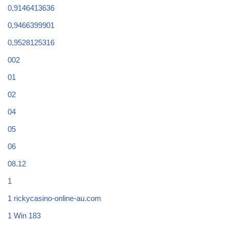
0,9146413636
0,9466399901
0,9528125316
002
01
02
04
05
06
08.12
1
1 rickycasino-online-au.com
1 Win 183