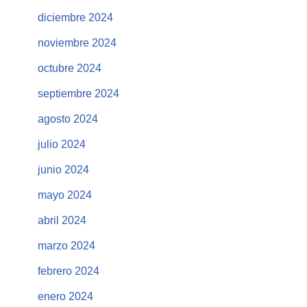
diciembre 2024
noviembre 2024
octubre 2024
septiembre 2024
agosto 2024
julio 2024
junio 2024
mayo 2024
abril 2024
marzo 2024
febrero 2024
enero 2024