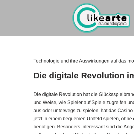
Ir
al
contenido
Technologie und ihre Auswirkungen auf das mo
Die digitale Revolution 
Die digitale Revolution hat die Glücksspielbra
und Weise, wie Spieler auf Spiele zugreifen und
aus oder unterwegs zu spielen, hat das Casino-
jetzt in einem bequemen Umfeld spielen, ohne 
benötigen. Besonders interessant sind die Ange