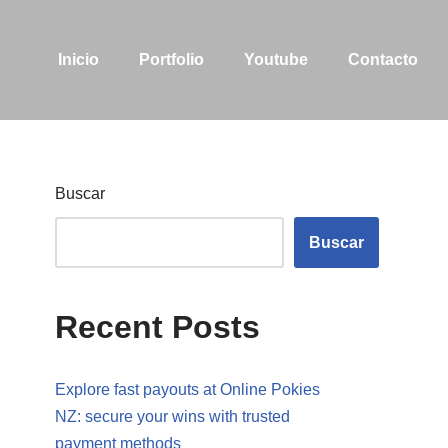
Inicio
Portfolio
Youtube
Contacto
Buscar
Buscar
Recent Posts
Explore fast payouts at Online Pokies
NZ: secure your wins with trusted
payment methods