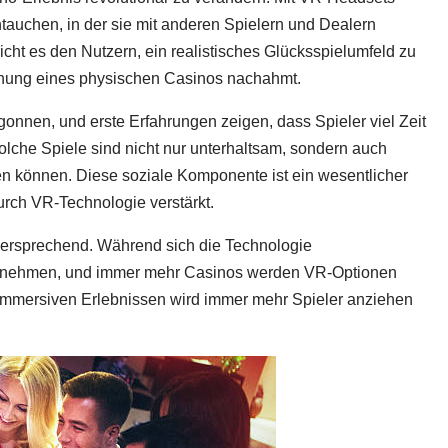
ntauchen, in der sie mit anderen Spielern und Dealern
cht es den Nutzern, ein realistisches Glücksspielumfeld zu
annung eines physischen Casinos nachahmt.
onnen, und erste Erfahrungen zeigen, dass Spieler viel Zeit
lche Spiele sind nicht nur unterhaltsam, sondern auch
eren können. Diese soziale Komponente ist ein wesentlicher
urch VR-Technologie verstärkt.
lversprechend. Während sich die Technologie
le zunehmen, und immer mehr Casinos werden VR-Optionen
immersiven Erlebnissen wird immer mehr Spieler anziehen