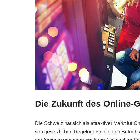
Die Zukunft des Online-G
Die Schweiz hat sich als attraktiver Markt für O
von gesetzlichen Regelungen, die den Betrieb 