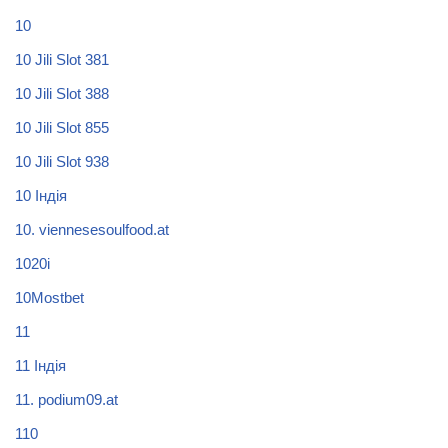
10
10 Jili Slot 381
10 Jili Slot 388
10 Jili Slot 855
10 Jili Slot 938
10 Індія
10. viennesesoulfood.at
1020i
10Mostbet
11
11 Індія
11. podium09.at
110