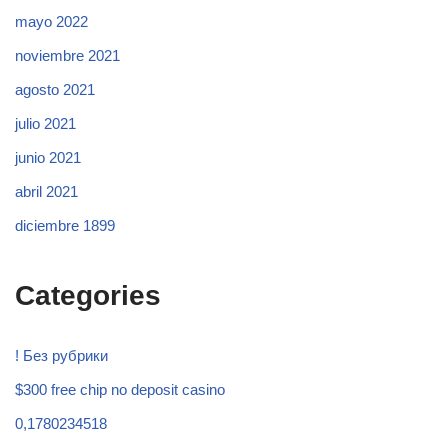
mayo 2022
noviembre 2021
agosto 2021
julio 2021
junio 2021
abril 2021
diciembre 1899
Categories
! Без рубрики
$300 free chip no deposit casino
0,1780234518