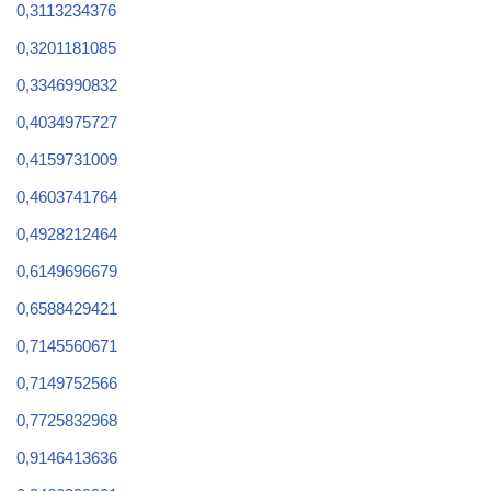
0,3113234376
0,3201181085
0,3346990832
0,4034975727
0,4159731009
0,4603741764
0,4928212464
0,6149696679
0,6588429421
0,7145560671
0,7149752566
0,7725832968
0,9146413636