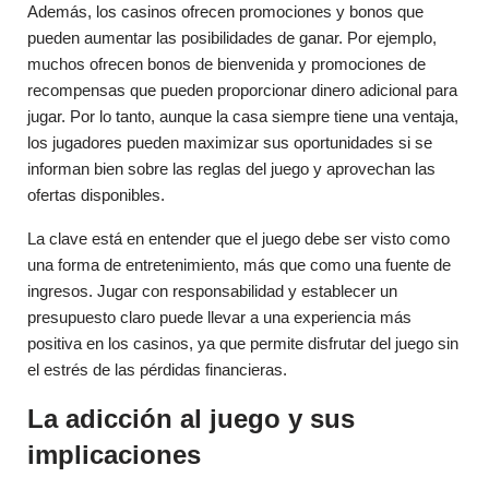
Además, los casinos ofrecen promociones y bonos que
pueden aumentar las posibilidades de ganar. Por ejemplo,
muchos ofrecen bonos de bienvenida y promociones de
recompensas que pueden proporcionar dinero adicional para
jugar. Por lo tanto, aunque la casa siempre tiene una ventaja,
los jugadores pueden maximizar sus oportunidades si se
informan bien sobre las reglas del juego y aprovechan las
ofertas disponibles.
La clave está en entender que el juego debe ser visto como
una forma de entretenimiento, más que como una fuente de
ingresos. Jugar con responsabilidad y establecer un
presupuesto claro puede llevar a una experiencia más
positiva en los casinos, ya que permite disfrutar del juego sin
el estrés de las pérdidas financieras.
La adicción al juego y sus
implicaciones