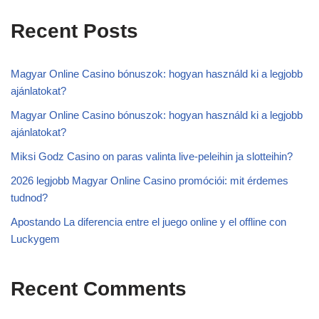
Recent Posts
Magyar Online Casino bónuszok: hogyan használd ki a legjobb
ajánlatokat?
Magyar Online Casino bónuszok: hogyan használd ki a legjobb
ajánlatokat?
Miksi Godz Casino on paras valinta live-peleihin ja slotteihin?
2026 legjobb Magyar Online Casino promóciói: mit érdemes
tudnod?
Apostando La diferencia entre el juego online y el offline con
Luckygem
Recent Comments