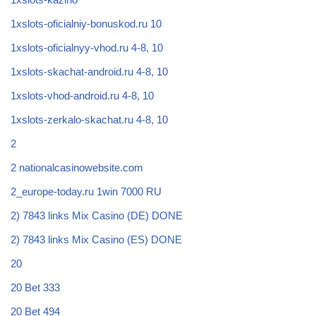
1xslots-oficialniy-bonuskod.ru 10
1xslots-oficialnyy-vhod.ru 4-8, 10
1xslots-skachat-android.ru 4-8, 10
1xslots-vhod-android.ru 4-8, 10
1xslots-zerkalo-skachat.ru 4-8, 10
2
2 nationalcasinowebsite.com
2_europe-today.ru 1win 7000 RU
2) 7843 links Mix Casino (DE) DONE
2) 7843 links Mix Casino (ES) DONE
20
20 Bet 333
20 Bet 494