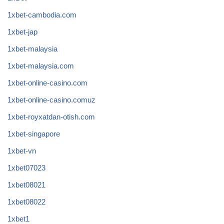
1xbet-cambodia.com
1xbet-jap
1xbet-malaysia
1xbet-malaysia.com
1xbet-online-casino.com
1xbet-online-casino.comuz
1xbet-royxatdan-otish.com
1xbet-singapore
1xbet-vn
1xbet07023
1xbet08021
1xbet08022
1xbet1