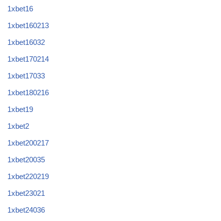
1xbet16
1xbet160213
1xbet16032
1xbet170214
1xbet17033
1xbet180216
1xbet19
1xbet2
1xbet200217
1xbet20035
1xbet220219
1xbet23021
1xbet24036