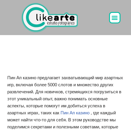
Ir
al
contenido
Пин Ап казино предлагает захватывающий мир азартных
игр, включая более 5000 слотов и множество других
развлечений. Для новичков, стремящихся погрузиться в
этот уникальный опыт, важно понимать основные
аспекты, которые помогут им добиться успеха в
азартных играх, таких как
Пин Ап казино
, где каждый
может найти что-то для себя. В этом руководстве мы
поделимся секретами и полезными советами, которые