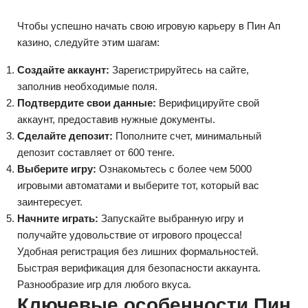
Чтобы успешно начать свою игровую карьеру в Пин Ап
казино, следуйте этим шагам:
Создайте аккаунт:
Зарегистрируйтесь на сайте,
заполнив необходимые поля.
Подтвердите свои данные:
Верифицируйте свой
аккаунт, предоставив нужные документы.
Сделайте депозит:
Пополните счет, минимальный
депозит составляет от 600 тенге.
Выберите игру:
Ознакомьтесь с более чем 5000
игровыми автоматами и выберите тот, который вас
заинтересует.
Начните играть:
Запускайте выбранную игру и
получайте удовольствие от игрового процесса!
Удобная регистрация без лишних формальностей.
Быстрая верификация для безопасности аккаунта.
Разнообразие игр для любого вкуса.
Ключевые особенности Пин