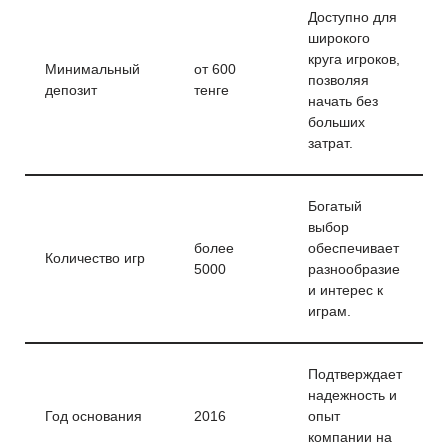
Доступно для
широкого
круга игроков,
Минимальный
от 600
позволяя
депозит
тенге
начать без
больших
затрат.
Богатый
выбор
более
обеспечивает
Количество игр
5000
разнообразие
и интерес к
играм.
Подтверждает
надежность и
Год основания
2016
опыт
компании на