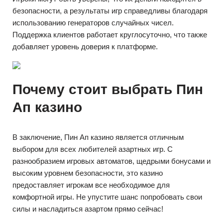
безопасности, а результаты игр справедливы благодаря
использованию генераторов случайных чисел.
Поддержка клиентов работает круглосуточно, что также
добавляет уровень доверия к платформе.
Почему стоит выбрать Пин
Ап казино
В заключение, Пин Ап казино является отличным
выбором для всех любителей азартных игр. С
разнообразием игровых автоматов, щедрыми бонусами и
высоким уровнем безопасности, это казино
предоставляет игрокам все необходимое для
комфортной игры. Не упустите шанс попробовать свои
силы и насладиться азартом прямо сейчас!