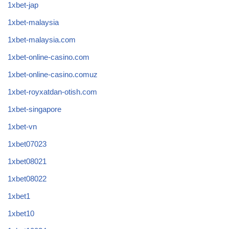
1xbet-jap
1xbet-malaysia
1xbet-malaysia.com
1xbet-online-casino.com
1xbet-online-casino.comuz
1xbet-royxatdan-otish.com
1xbet-singapore
1xbet-vn
1xbet07023
1xbet08021
1xbet08022
1xbet1
1xbet10