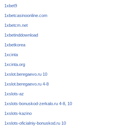
1xbet9
1xbetcasinoonline.com
1xbetcm.net
1xbetinddownload
1xbetkorea
1xcinta
1xcinta.org
1xslot.beregaevo.ru 10
1xslot.beregaevo.ru 4-8
1xslots-az
1xslots-bonuskod-zerkalo.ru 4-8, 10
1xslots-kazino
1xslots-oficialniy-bonuskod.ru 10