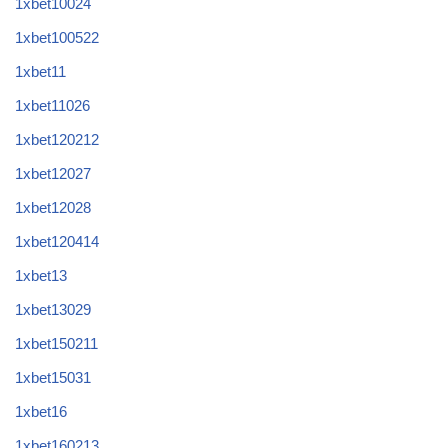
1xbet10024
1xbet100522
1xbet11
1xbet11026
1xbet120212
1xbet12027
1xbet12028
1xbet120414
1xbet13
1xbet13029
1xbet150211
1xbet15031
1xbet16
1xbet160213