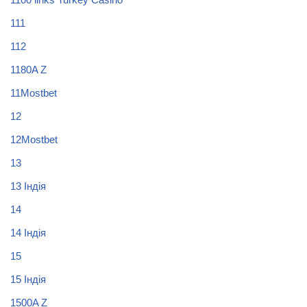
111
112
1180A Z
11Mostbet
12
12Mostbet
13
13 Індія
14
14 Індія
15
15 Індія
1500A Z