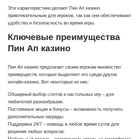
Эти характеристики делают Пин Ап казино
привлекательным для игроков, так как они обеспечивают
удобство и безопасность во время игры.
Ключевые преимущества
Пин Ап казино
Пин Ап казино предлагает своим игрокам множество
преимуществ, которые выделяют его среди других
онлайн-казино. Вот некоторые из них:
Обширный выбор слотов и настольных игр – для
любителей разнообразия.
Постоянные акции и бонусы – возможность получать
дополнительные награды.
Поддержка 24/7 – помощь в любое время суток для
решения любых вопросов.
Мобильный доступ – возможность играть на смартфонах