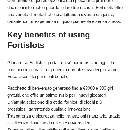
Comprendere queste opzioni aiuta i giocatori a prendere
decisioni informate riguardo le loro transazioni. Fortislots offre
una varietà di metodi che si adattano a diverse esigenze,
garantendo un’esperienza di gioco piacevole e senza stress.
Key benefits of using
Fortislots
Giocare su Fortislots porta con sé numerosi vantaggi che
possono migliorare l’esperienza complessiva dei giocatori.
Ecco alcuni dei principali benefici:
Pacchetto di benvenuto generoso fino a €3000 e 300 giri
gratuiti, che offre un ottimo inizio per i nuovi giocatori.
Un’ampia selezione di slot dai fornitori di giochi più
prestigiosi, garantendo qualità e innovazione.
Trasparenza e sicurezza nelle transazioni finanziarie, grazie
alla licenza rilasciata da un ente governativo.
Supporto clienti disponibile in diverse lingue, che facilita la