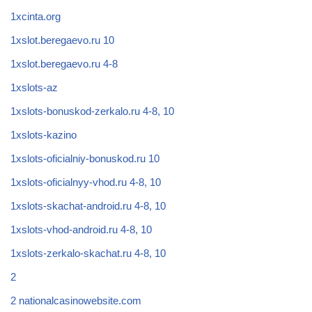
1xcinta.org
1xslot.beregaevo.ru 10
1xslot.beregaevo.ru 4-8
1xslots-az
1xslots-bonuskod-zerkalo.ru 4-8, 10
1xslots-kazino
1xslots-oficialniy-bonuskod.ru 10
1xslots-oficialnyy-vhod.ru 4-8, 10
1xslots-skachat-android.ru 4-8, 10
1xslots-vhod-android.ru 4-8, 10
1xslots-zerkalo-skachat.ru 4-8, 10
2
2 nationalcasinowebsite.com