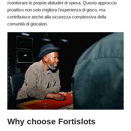
monitorare le proprie abitudini di spesa. Questo approccio
proattivo non solo migliora l’esperienza di gioco, ma
contribuisce anche alla sicurezza complessiva della
comunità di giocatori.
Why choose Fortislots