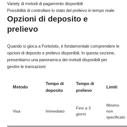
Variety di metodi di pagamento disponibili
Possibilità di controllare lo stato del prelievo in tempo reale
Opzioni di deposito e
prelievo
Quando si gioca a Fortislots, è fondamentale comprendere le
opzioni di deposito e prelievo disponibili. In questa sezione,
presentiamo una panoramica dei metodi disponibili per
gestire le transazioni:
Tempo di
Tempo di
Metodo
Limiti
deposito
prelievo
Minimo
Fino a 3
Visa
Immediato
non
giorni
specificato