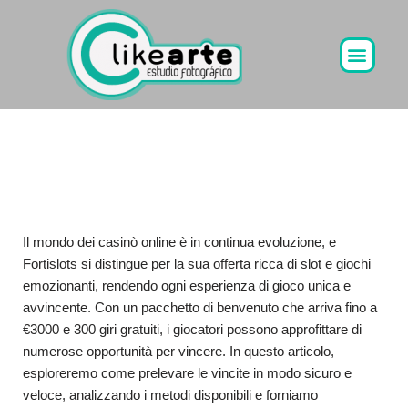
Ir
al
contenido
Il mondo dei casinò online è in continua evoluzione, e
Fortislots si distingue per la sua offerta ricca di slot e giochi
emozionanti, rendendo ogni esperienza di gioco unica e
avvincente. Con un pacchetto di benvenuto che arriva fino a
€3000 e 300 giri gratuiti, i giocatori possono approfittare di
numerose opportunità per vincere. In questo articolo,
esploreremo come prelevare le vincite in modo sicuro e
veloce, analizzando i metodi disponibili e forniamo