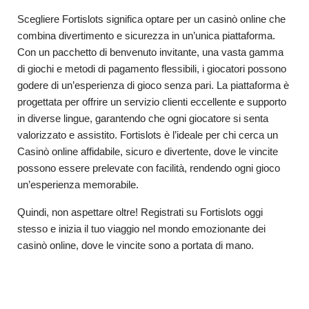
Scegliere Fortislots significa optare per un casinò online che
combina divertimento e sicurezza in un’unica piattaforma.
Con un pacchetto di benvenuto invitante, una vasta gamma
di giochi e metodi di pagamento flessibili, i giocatori possono
godere di un’esperienza di gioco senza pari. La piattaforma è
progettata per offrire un servizio clienti eccellente e supporto
in diverse lingue, garantendo che ogni giocatore si senta
valorizzato e assistito. Fortislots è l’ideale per chi cerca un
Casinò online affidabile, sicuro e divertente, dove le vincite
possono essere prelevate con facilità, rendendo ogni gioco
un’esperienza memorabile.
Quindi, non aspettare oltre! Registrati su Fortislots oggi
stesso e inizia il tuo viaggio nel mondo emozionante dei
casinò online, dove le vincite sono a portata di mano.