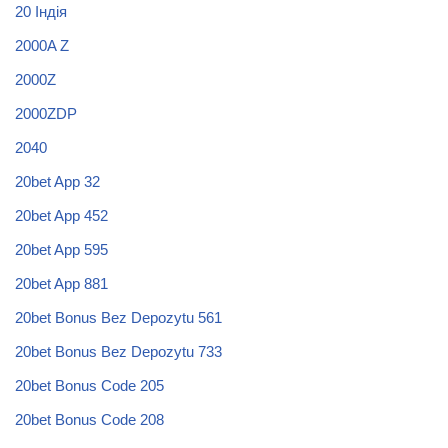
20 Індія
2000A Z
2000Z
2000ZDP
2040
20bet App 32
20bet App 452
20bet App 595
20bet App 881
20bet Bonus Bez Depozytu 561
20bet Bonus Bez Depozytu 733
20bet Bonus Code 205
20bet Bonus Code 208