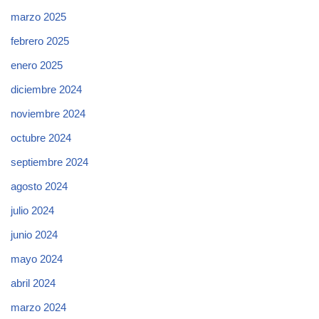
marzo 2025
febrero 2025
enero 2025
diciembre 2024
noviembre 2024
octubre 2024
septiembre 2024
agosto 2024
julio 2024
junio 2024
mayo 2024
abril 2024
marzo 2024