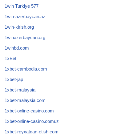
1win Turkiye 577
1win-azerbaycan.az
1win-kirish.org
1winazerbaycan.org
1winbd.com
1xBet
1xbet-cambodia.com
1xbet-jap
1xbet-malaysia
1xbet-malaysia.com
1xbet-online-casino.com
1xbet-online-casino.comuz
1xbet-royxatdan-otish.com