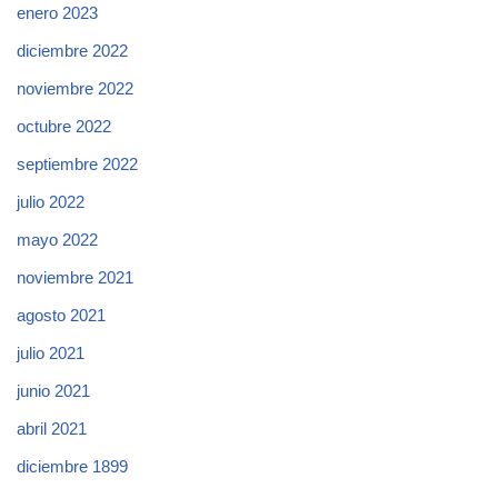
enero 2023
diciembre 2022
noviembre 2022
octubre 2022
septiembre 2022
julio 2022
mayo 2022
noviembre 2021
agosto 2021
julio 2021
junio 2021
abril 2021
diciembre 1899