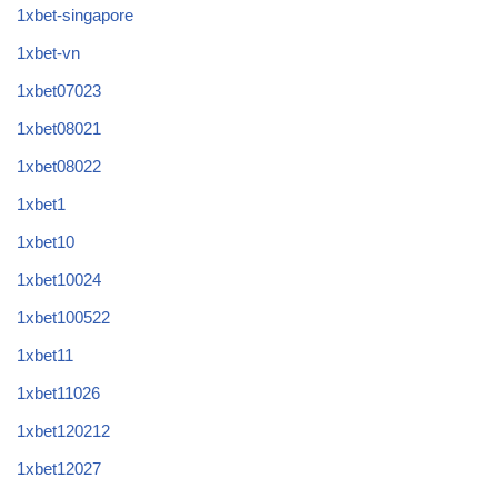
1xbet-singapore
1xbet-vn
1xbet07023
1xbet08021
1xbet08022
1xbet1
1xbet10
1xbet10024
1xbet100522
1xbet11
1xbet11026
1xbet120212
1xbet12027