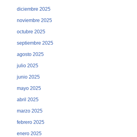
diciembre 2025
noviembre 2025
octubre 2025
septiembre 2025
agosto 2025
julio 2025
junio 2025
mayo 2025
abril 2025
marzo 2025
febrero 2025
enero 2025