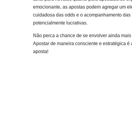
emocionante, as apostas podem agregar um ele
cuidadosa das odds e o acompanhamento das n
potencialmente lucrativas.
Não perca a chance de se envolver ainda mais 
Apostar de maneira consciente e estratégica é 
aposta!