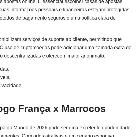
 apostas online. É essencial escolher casas de apostas
suas informações pessoais e financeiras estejam protegidas.
métodos de pagamento seguros e uma política clara de
ibilizam serviços de suporte ao cliente, permitindo que
 O uso de criptomoedas pode adicionar uma camada extra de
ão descentralizadas e oferecem maior anonimato.
adas.
veis.
ivacidade.
ogo França x Marrocos
opa do Mundo de 2026 pode ser uma excelente oportunidade
perientes. Com odds atrativas e um cenário esportivo