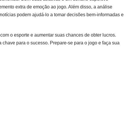
mento extra de emoção ao jogo. Além disso, a análise
otícias podem ajudá-lo a tomar decisões bem-informadas e
com o esporte e aumentar suas chances de obter lucros.
a chave para o sucesso. Prepare-se para o jogo e faça sua