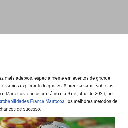
ez mais adeptos, especialmente em eventos de grande
o, vamos explorar tudo que você precisa saber sobre as
 e Marrocos, que ocorrerá no dia 9 de julho de 2026, no
probabilidades França Marrocos
, os melhores métodos de
chances de sucesso.