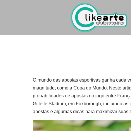
Ir
al
contenido
O mundo das apostas esportivas ganha cada v
magnitude, como a Copa do Mundo. Neste artig
probabilidades de apostas no jogo entre França
Gillette Stadium, em Foxborough, incluindo as
apostas e algumas dicas para maximizar suas 