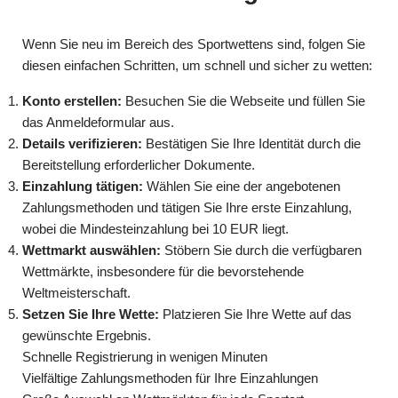
Wenn Sie neu im Bereich des Sportwettens sind, folgen Sie
diesen einfachen Schritten, um schnell und sicher zu wetten:
Konto erstellen:
Besuchen Sie die Webseite und füllen Sie
das Anmeldeformular aus.
Details verifizieren:
Bestätigen Sie Ihre Identität durch die
Bereitstellung erforderlicher Dokumente.
Einzahlung tätigen:
Wählen Sie eine der angebotenen
Zahlungsmethoden und tätigen Sie Ihre erste Einzahlung,
wobei die Mindesteinzahlung bei 10 EUR liegt.
Wettmarkt auswählen:
Stöbern Sie durch die verfügbaren
Wettmärkte, insbesondere für die bevorstehende
Weltmeisterschaft.
Setzen Sie Ihre Wette:
Platzieren Sie Ihre Wette auf das
gewünschte Ergebnis.
Schnelle Registrierung in wenigen Minuten
Vielfältige Zahlungsmethoden für Ihre Einzahlungen