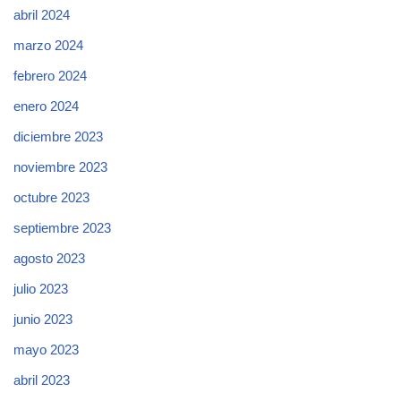
abril 2024
marzo 2024
febrero 2024
enero 2024
diciembre 2023
noviembre 2023
octubre 2023
septiembre 2023
agosto 2023
julio 2023
junio 2023
mayo 2023
abril 2023