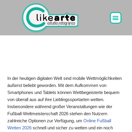
Ir
al
contenido
In der heutigen digitalen Welt sind mobile Wettmöglichkeiten
äußerst beliebt geworden. Mit dem Aufkommen von
Smartphones und Tablets können Wettbegeisterte bequem
von überall aus auf ihre Lieblingssportarten wetten.
Insbesondere während großer Veranstaltungen wie der
Fußball-Weltmeisterschaft 2026 stehen den Nutzern
zahlreiche Optionen zur Verfügung, um
Online Fußball
Wetten 2026
schnell und sicher zu wetten und ein noch