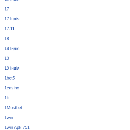
17
17 Індія
17.11
18
18 Індія
19
19 Індія
1bet5
1casino
1k
1Mostbet
1win
1win Apk 791