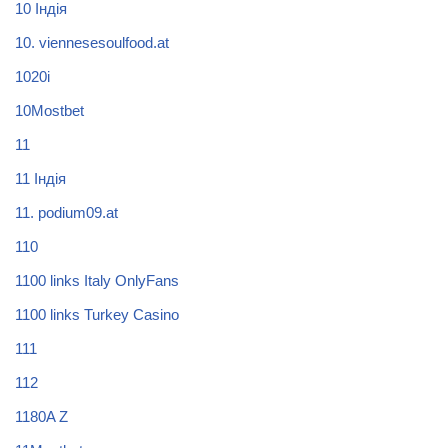
10 Індія
10. viennesesoulfood.at
1020i
10Mostbet
11
11 Індія
11. podium09.at
110
1100 links Italy OnlyFans
1100 links Turkey Casino
111
112
1180A Z