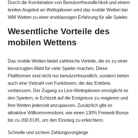
Durch die Kombination von Benutzerfreundlichkeit und einem
breiten Angebot an Wettoptionen wird das mobile Wetten bei
WM Wetten zu einer erstklassigen Erfahrung für alle Spieler.
Wesentliche Vorteile des
mobilen Wettens
Das mobile Wetten bietet zahlreiche Vorteile, die es zu einer
bevorzugten Wahl für viele Spieler machen. Diese
Plattformen sind nicht nur benutzerfreundlich, sondern bieten
auch eine Vielzahl von Funktionen, die das Erlebnis
verbessern. Der Zugang zu Live-Wettoptionen ermöglicht es
den Spielern, in Echtzeit auf die Ereignisse zu reagieren und
Ihre Wetten jederzeit anzupassen. Zusätzlich gibt es
attraktive Willkommensboni, wie einen 130% Freiwett-Bonus
bis zu 200 EUR, um den Einstieg zu erleichtern.
Schnelle und sichere Zahlungsvorgänge