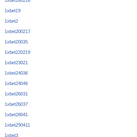
1xbet180216
1xbet19
1xbet2
1xbet200217
1xbet20035
1xbet220219
1xbet23021
1xbet24036
1xbet24046
1xbet26031
1xbet26037
1xbet28041
1xbet290411
1xbet3