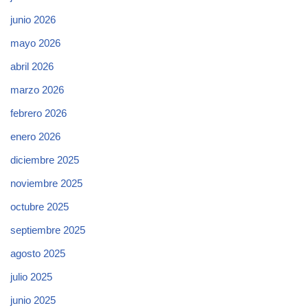
junio 2026
mayo 2026
abril 2026
marzo 2026
febrero 2026
enero 2026
diciembre 2025
noviembre 2025
octubre 2025
septiembre 2025
agosto 2025
julio 2025
junio 2025