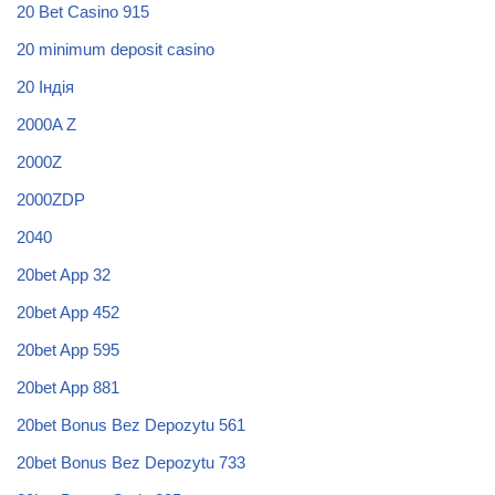
20 Bet Casino 915
20 minimum deposit casino
20 Індія
2000A Z
2000Z
2000ZDP
2040
20bet App 32
20bet App 452
20bet App 595
20bet App 881
20bet Bonus Bez Depozytu 561
20bet Bonus Bez Depozytu 733