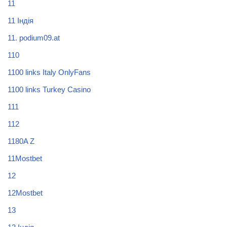
11
11 Індія
11. podium09.at
110
1100 links Italy OnlyFans
1100 links Turkey Casino
111
112
1180A Z
11Mostbet
12
12Mostbet
13