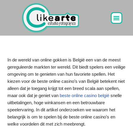
Ir
al
contenido
In de wereld van online gokken is België een van de meest
gereguleerde markten ter wereld. Dit biedt spelers een veilige
omgeving om te genieten van hun favoriete spellen. Het
kiezen voor de beste online casino’s van België betekent niet
alleen dat je toegang krijgt tot een breed scala aan spellen,
maar ook dat je geniet van
beste online casino belgië
snelle
uitbetalingen, hoge winkansen en een betrouwbare
speelervaring. In dit artikel onderzoeken we waarom het
belangrijk is om te spelen bij de beste online casino’s en
welke voordelen dit met zich meebrengt.