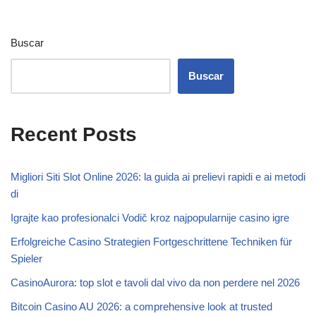
Buscar
Buscar
Recent Posts
Migliori Siti Slot Online 2026: la guida ai prelievi rapidi e ai metodi
di
Igrajte kao profesionalci Vodič kroz najpopularnije casino igre
Erfolgreiche Casino Strategien Fortgeschrittene Techniken für
Spieler
CasinoAurora: top slot e tavoli dal vivo da non perdere nel 2026
Bitcoin Casino AU 2026: a comprehensive look at trusted