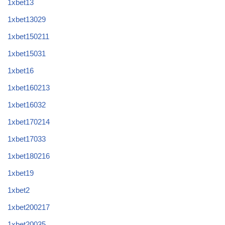
1xbet13
1xbet13029
1xbet150211
1xbet15031
1xbet16
1xbet160213
1xbet16032
1xbet170214
1xbet17033
1xbet180216
1xbet19
1xbet2
1xbet200217
1xbet20035