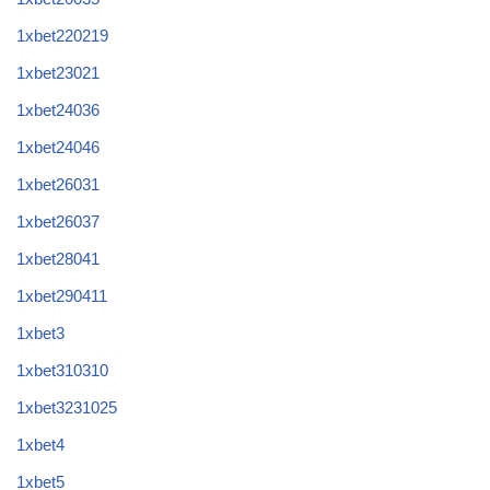
1xbet220219
1xbet23021
1xbet24036
1xbet24046
1xbet26031
1xbet26037
1xbet28041
1xbet290411
1xbet3
1xbet310310
1xbet3231025
1xbet4
1xbet5