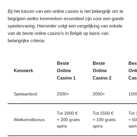
Bij het kiezen van een online casino is het belangrijk om te
begrijpen welke kenmerken essentieel zijn voor een goede
speelervaring. Hieronder volgt een vergelijking van enkele
van de beste online casino’s in België op basis van
belangrijke criteria:
Beste
Beste
Bes
Kenmerk
Online
Online
Onl
Casino 1
Casino 2
Cas
Spelaanbod
2500+
2000+
150
Tot 2000 €
Tot 1500 €
Tot 
Welkomstbonus
+ 200 gratis
+ 100 gratis
+ 50
spins
spins
spin