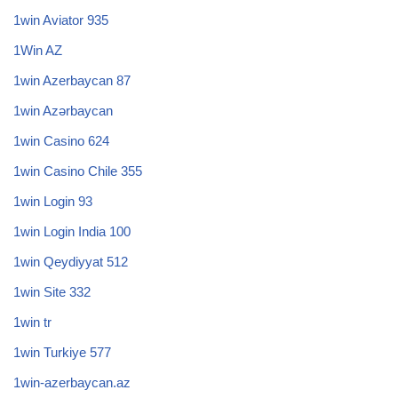
1win Aviator 935
1Win AZ
1win Azerbaycan 87
1win Azərbaycan
1win Casino 624
1win Casino Chile 355
1win Login 93
1win Login India 100
1win Qeydiyyat 512
1win Site 332
1win tr
1win Turkiye 577
1win-azerbaycan.az