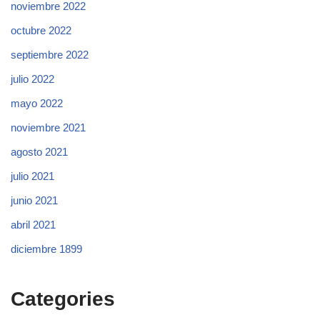
noviembre 2022
octubre 2022
septiembre 2022
julio 2022
mayo 2022
noviembre 2021
agosto 2021
julio 2021
junio 2021
abril 2021
diciembre 1899
Categories