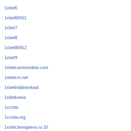
1xbet6
1xbet60411
1xbet7
1xbet8
1xbet80412
1xbet9
1xbetcasinoonline.com
1xbetcm.net
1xbetinddownload
1xbetkorea
1xcinta
1xcinta.org
1xslot.beregaevo.ru 10