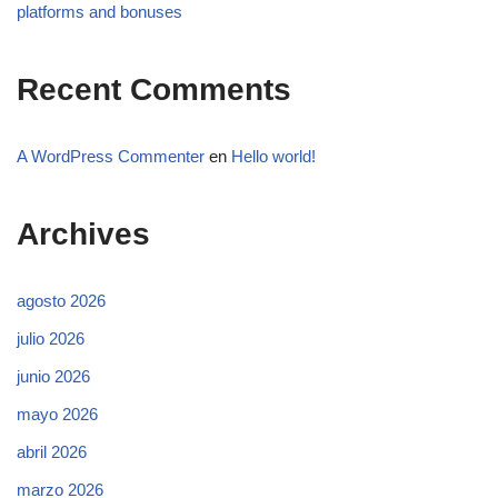
platforms and bonuses
Recent Comments
A WordPress Commenter
en
Hello world!
Archives
agosto 2026
julio 2026
junio 2026
mayo 2026
abril 2026
marzo 2026