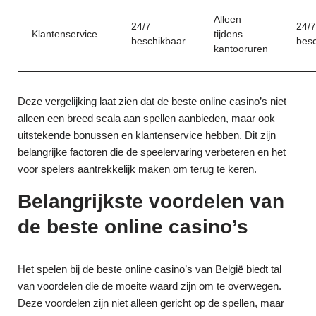
Alleen
24/7
24/7
Klantenservice
tijdens
beschikbaar
besc
kantooruren
Deze vergelijking laat zien dat de beste online casino’s niet
alleen een breed scala aan spellen aanbieden, maar ook
uitstekende bonussen en klantenservice hebben. Dit zijn
belangrijke factoren die de speelervaring verbeteren en het
voor spelers aantrekkelijk maken om terug te keren.
Belangrijkste voordelen van
de beste online casino’s
Het spelen bij de beste online casino’s van België biedt tal
van voordelen die de moeite waard zijn om te overwegen.
Deze voordelen zijn niet alleen gericht op de spellen, maar