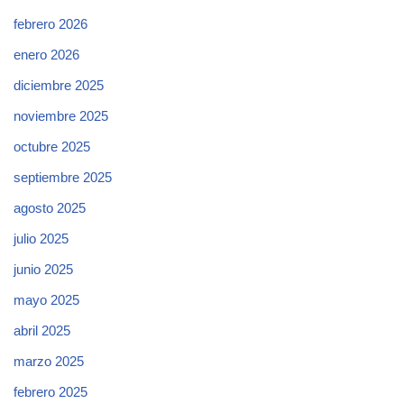
febrero 2026
enero 2026
diciembre 2025
noviembre 2025
octubre 2025
septiembre 2025
agosto 2025
julio 2025
junio 2025
mayo 2025
abril 2025
marzo 2025
febrero 2025