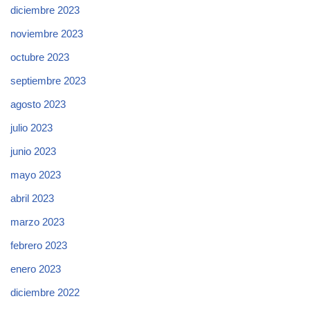
diciembre 2023
noviembre 2023
octubre 2023
septiembre 2023
agosto 2023
julio 2023
junio 2023
mayo 2023
abril 2023
marzo 2023
febrero 2023
enero 2023
diciembre 2022