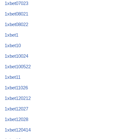
1xbet07023
1xbet08021
1xbet08022
1xbet1
1xbet10
1xbet10024
1xbet100522
1xbet11
1xbet11026
1xbet120212
1xbet12027
1xbet12028
1xbet120414