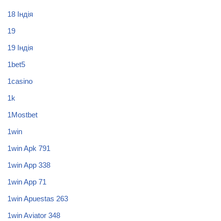
18 Індія
19
19 Індія
1bet5
1casino
1k
1Mostbet
1win
1win Apk 791
1win App 338
1win App 71
1win Apuestas 263
1win Aviator 348