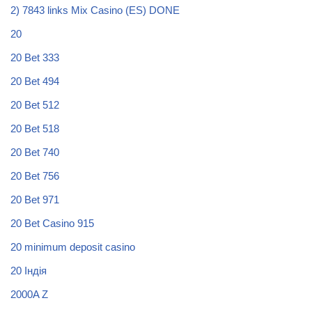
2) 7843 links Mix Casino (ES) DONE
20
20 Bet 333
20 Bet 494
20 Bet 512
20 Bet 518
20 Bet 740
20 Bet 756
20 Bet 971
20 Bet Casino 915
20 minimum deposit casino
20 Індія
2000A Z